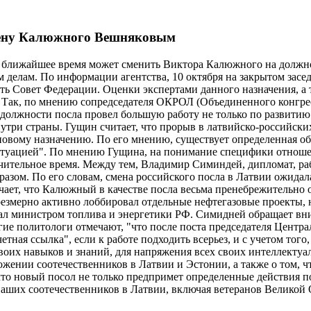
мену Калюжного Вешняковым
 ближайшее время может сменить Виктора Калюжного на должно
 делам. По информации агентства, 10 октября на закрытом зас
еть Совет Федерации. Оценки экспертами данного назначения, а
. Так, по мнению сопредседателя ОКРОЛ (Объединенного конгре
олжности посла провел большую работу не только по развитию 
ри страны. Гущин считает, что прорыв в латвийско-российских
вому назначению. По его мнению, существует определенная об
 ситуацией". По мнению Гущина, на понимание специфики отнош
начительное время. Между тем, Владимир Симиндей, дипломат, р
ом. По его словам, смена российского посла в Латвии ожидала
ает, что Калюжный в качестве посла весьма пренебрежительно 
езмерно активно лоббировал отдельные нефтегазовые проекты,
л министром топлива и энергетики РФ. Симидней обращает вним
огие политологи отмечают, "что после поста председателя Центр
етная ссылка", если к работе подходить всерьез, и с учетом тог
 своих навыков и знаний, для напряжения всех своих интеллект
ении соотечественников в Латвии и Эстонии, а также о том, чт
 что новый посол не только предпримет определенные действия
наших соотечественников в Латвии, включая ветеранов Великой