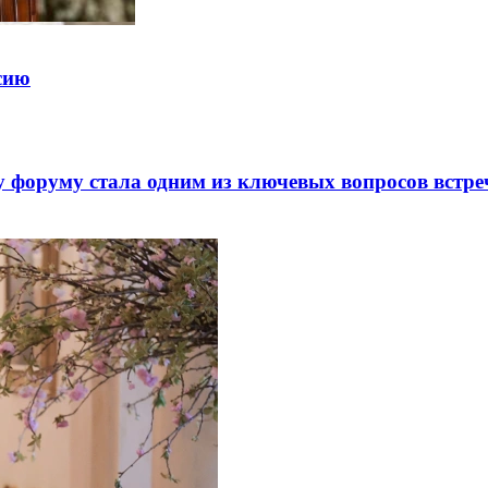
ссию
 форуму стала одним из ключевых вопросов встре