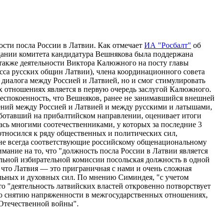
сти посла России в Латвии. Как отмечает
ИА "Росбалт"
об
едании комитета кандидатура Вешнякова была поддержана
 также деятельности Виктора Калюжного на посту главы
сса русских общин Латвии), члена координационного совета
диалога между Россией и Латвией, но и смог стимулировать
 отношениях является в первую очередь заслугой Калюжного.
еспокоенность, что Вешняков, ранее не занимавшийся внешней
ений между Россией и Латвией и между русскими и латышами,
аботавший на прибалтийском направлении, оценивает итоги
сь многими соотечественниками, у которых за последние 3
относился к ряду общественных и политических сил,
 не всегда соответствующие российскому общенациональному
ание на то, что "должность посла России в Латвии является
альной избирательной комиссии посольская должность в одной
о, что Латвия — это приграничная с нами и очень сложная
уальных и духовных сил. По мнению Симиндея, "с учетом
о "деятельность латвийских властей откровенно потворствует
 по снятию напряженности в межгосударственных отношениях,
 Отечественной войны".