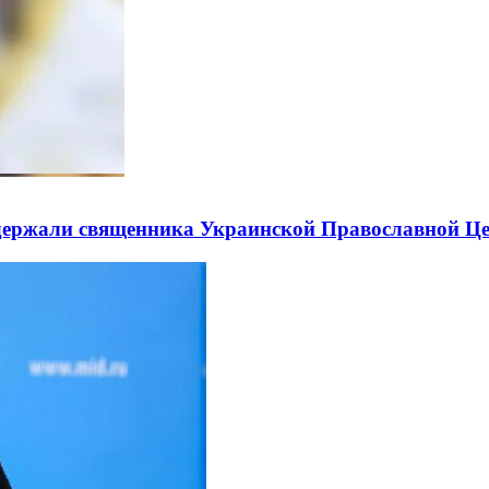
держали священника Украинской Православной Ц