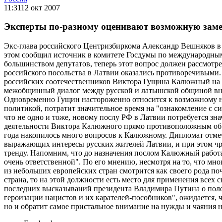
11:31
12 окт 2007
Эксперты по-разному оценивают возможную за
Экс-глава российского Центризбиркома Александр Вешняков в
этом сообщил источник в комитете Госдумы по международным
большинством депутатов, теперь этот вопрос должен рассмотр
российского посольства в Латвии оказались противоречивыми
российских соотечественников Виктора Гущина Калюжный на д
межобщинный диалог между русской и латышской общиной внут
Одновременно Гущин настороженно относится к возможному но
политикой, потратит значительное время на "ознакомление с
что не одно и тоже, новому послу РФ в Латвии потребуется з
деятельности Виктора Калюжного прямо противоположным образ
года накопилось много вопросов к Калюжному. Дипломат отмеч
выражающих интересы русских жителей Латвии, и при этом чр
тренду. Напомним, что до назначения послом Калюжный работа
очень ответственной". По его мнению, несмотря на то, что мн
из небольших европейских стран смотрится как своего рода поч
страна, то на этой должности есть место для применения всех
последних высказываний президента Владимира Путина о полож
героизации нацистов и их карателей-пособников", ожидается,
но и обратит самое пристальное внимание на нужды и чаяния 