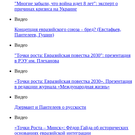
"Многие забыли, что война идет 8 лет": эксперт о
причинах кризиса на Украине
Видео
Концепция евразийского союза – бред? (Евстафьев,
Пантелеев, Гущин)
Видео
"Точки роста: Евразийская повестка 2030": презентация
в РЭУ им. Плеханова
Видео
«Точки роста: Евразийская повестка 2030». Презентация
в редакции журнала «Международная жизнь»
Видео
Дзермант и Пантелеев о русскости
Видео
«Точки Роста – Минск»: Фёдор Гайда об исторических
основаниях евразийской интеграции