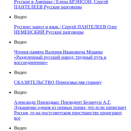
Русские в Америке / Елена БРЭНСОН, Сергей
ПАНТЕЛЕЕВ Русские разговоры
Видео
Русские: народ и язык / Сергей ПАНТЕЛЕЕВ Олег
НЕМЕНСКИЙ Русские разговоры
Видео
Чтения памяти Валерия Ивановича Мошева
«Разделенный русский народ: трудный путь к
воссоединению»
Видео
СКАЗИТЕЛЬСТВО Переосмысляя старину
Видео
Александр Приходько: Президент Беларуси А.Г.
Лукашенко одним из первых понял, что если проиграет
Россия, то на постсоветском пространстве проиграют
все
Видео