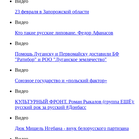
Видео
23 февраля в Запорожской области
Видео
Кто такие русские липоване. Федор Афанасов
Видео
Помощь Луганску и Первомайску доставили БФ
"Ратибор" и РОО "Луганское землячество"
Видео
Союзное государство и «польский фактор»
Видео
КУЛЬТУРНЫЙ ФРОНТ. Роман Рыкалов (группа ЕЩЁ):
русский рок за русский #Донбасс
Видео
Дюк Мишель Нгебана - внук белорусского партизана
Видео