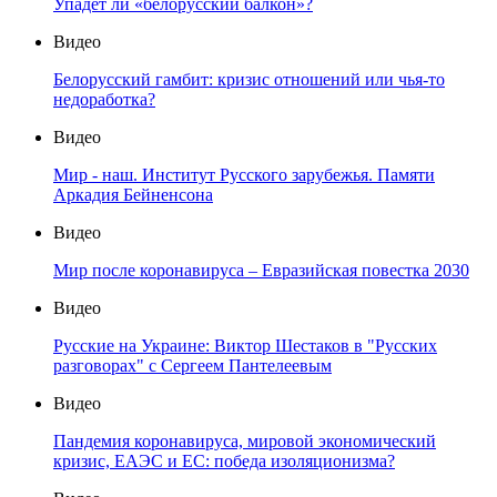
Упадет ли «белорусский балкон»?
Видео
Белорусский гамбит: кризис отношений или чья-то
недоработка?
Видео
Мир - наш. Институт Русского зарубежья. Памяти
Аркадия Бейненсона
Видео
Мир после коронавируса – Евразийская повестка 2030
Видео
Русские на Украине: Виктор Шестаков в "Русских
разговорах" с Сергеем Пантелеевым
Видео
Пандемия коронавируса, мировой экономический
кризис, ЕАЭС и ЕС: победа изоляционизма?