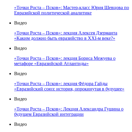
«Точки Роста – Псков»: Мастер-класс Юрия Шевцова по
Евразийской политической аналитике
Видео
«Точки Роста – Псков»: лекция Алексея Дзерманта
«Каким должно быть евразийство в XXI-м веке?»
Видео
«Точки Роста – Псков»: лекция Бориса Межуева о
метафоре «Евразийской Атлантиды»
Видео
«Точки Роста – Псков»: лекция Фёдора Гайды
«Евразийский союз: история, опрокинутая в будущее»
Видео
«Точки Роста – Псков»: Лекция Александра Гущина о
будущем Евразийской интеграции
Видео