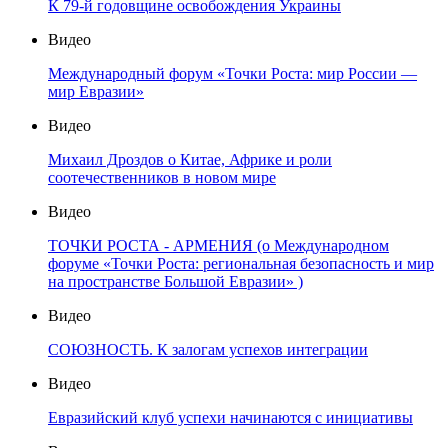
К 79-й годовщине освобождения Украины
Видео
Международный форум «Точки Роста: мир России —
мир Евразии»
Видео
Михаил Дроздов о Китае, Африке и роли
соотечественников в новом мире
Видео
ТОЧКИ РОСТА - АРМЕНИЯ (о Международном
форуме «Точки Роста: региональная безопасность и мир
на пространстве Большой Евразии» )
Видео
СОЮЗНОСТЬ. К залогам успехов интеграции
Видео
Евразийский клуб успехи начинаются с инициативы