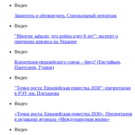
Видео
Защитить и обезвредить. Специальный репортаж
Видео
"Многие забыли, что война идет 8 лет": эксперт о
причинах кризиса на Украине
Видео
Концепция евразийского союза – бред? (Евстафьев,
Пантелеев, Гущин)
Видео
"Точки роста: Евразийская повестка 2030": презентация
в РЭУ им. Плеханова
Видео
«Точки роста: Евразийская повестка 2030». Презентация
в редакции журнала «Международная жизнь»
Видео