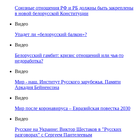
Союзные отношения РФ и РБ должны быть закреплены
в новой белорусской Конституции
Видео
Упадет ли «белорусский балкон»?
Видео
Белорусский гамбит: кризис отношений или чья-то
недоработка?
Видео
Мир - наш. Институт Русского зарубежья. Памяти
Аркадия Бейненсона
Видео
Мир после коронавируса – Евразийская повестка 2030
Видео
Русские на Украине: Виктор Шестаков в "Русских
разговорах" с Сергеем Пантелеевым