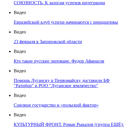
СОЮЗНОСТЬ. К залогам успехов интеграции
Видео
Евразийский клуб успехи начинаются с инициативы
Видео
23 февраля в Запорожской области
Видео
Кто такие русские липоване. Федор Афанасов
Видео
Помощь Луганску и Первомайску доставили БФ
"Ратибор" и РОО "Луганское землячество"
Видео
Союзное государство и «польский фактор»
Видео
КУЛЬТУРНЫЙ ФРОНТ. Роман Рыкалов (группа ЕЩЁ):