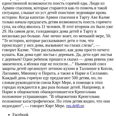
единственной возможности поесть горячей еды. Люди из
Армии спасения, которые стараются как-то помочь в такой
ситуации, слышат из уст детей поистине леденящие кровь
истории. Когда капитан Армии спасения в Тарту Аве Калме
только начала предлагать детям возможность поесть горячего
супа, на обед явилось 11 человек. В этот вторник их было уже
29. На самом деле, голодающих дома детей в Тарту в
несколько раз больше. Аве лично знает, по меньшей мере, 50.
"Те истории, которые рассказывают дети о том, что
происходит у них дома, вызывают на глазах слезы", —
говорит Калме. "Они рассказывают, как дома просто нечего
кушать. Как дома едят листья с деревьев. Да, дети едят листья
с деревьев! Один ребенок пришел и сказал — дома ревень уже
закончился, а яблоки еще не поспели…" Ныммеский союз
защиты детей организует летнюю кухню в Таллинне в Копли,
Ласнамяэ, Мяннику и Пирита, а также в Нарве и Силламяэ.
Каждый день горячую еду предлагают 500 детям, но, по
словам руководителя союза Кярт Мере, в помощи в этих
городах нуждаются в два раза больше детей. Например, в
Нарве в общежитиях обанкротившегося Кренгольма
положение устрашающее. "В общежитиях Кренгольма
положение катастрофическое. По этим детям видно, что они
недоедают", — говорит Кярт Мере.
rus.delfi.ee
Facebook