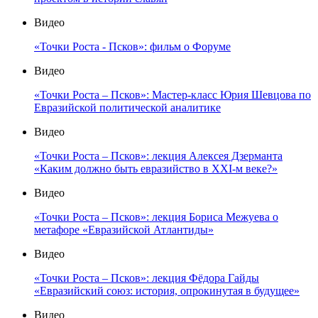
Видео
«Точки Роста - Псков»: фильм о Форуме
Видео
«Точки Роста – Псков»: Мастер-класс Юрия Шевцова по
Евразийской политической аналитике
Видео
«Точки Роста – Псков»: лекция Алексея Дзерманта
«Каким должно быть евразийство в XXI-м веке?»
Видео
«Точки Роста – Псков»: лекция Бориса Межуева о
метафоре «Евразийской Атлантиды»
Видео
«Точки Роста – Псков»: лекция Фёдора Гайды
«Евразийский союз: история, опрокинутая в будущее»
Видео