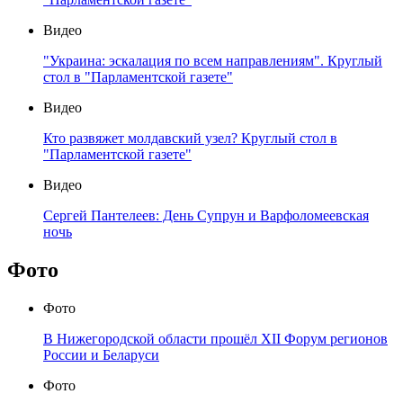
Видео
"Украина: эскалация по всем направлениям". Круглый
стол в "Парламентской газете"
Видео
Кто развяжет молдавский узел? Круглый стол в
"Парламентской газете"
Видео
Сергей Пантелеев: День Супрун и Варфоломеевская
ночь
Фото
Фото
В Нижегородской области прошёл XII Форум регионов
России и Беларуси
Фото