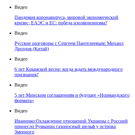
Видео
Пандемия коронавируса, мировой экономический
кризис, ЕАЭС и ЕС: победа изоляционизма?
Видео
Русские разговоры с Сергеем Пантелеевым: Михаил
Дроздов (Китай)
Видео
6 лет Крымской весне: когда ждать международного
признания?
Видео
5 лет Минским соглашениям и будущее «Нормандского
формата»
Видео
Иваненко:Охлаждение отношений Украины с Россией
принесло Румынии газоносный шельф у острова
Змеиного