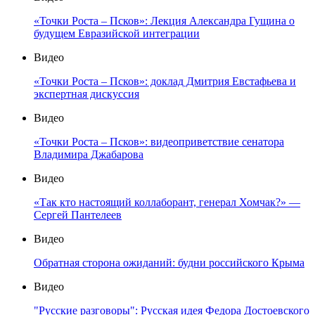
«Точки Роста – Псков»: Лекция Александра Гущина о
будущем Евразийской интеграции
Видео
«Точки Роста – Псков»: доклад Дмитрия Евстафьева и
экспертная дискуссия
Видео
«Точки Роста – Псков»: видеоприветствие сенатора
Владимира Джабарова
Видео
«Так кто настоящий коллаборант, генерал Хомчак?» —
Сергей Пантелеев
Видео
Обратная сторона ожиданий: будни российского Крыма
Видео
"Русские разговоры": Русская идея Федора Достоевского