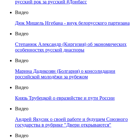
русский рок за русский #Донбасс
Видео
Дюк Мишель Нгебана - внук белорусского партизана
Видео
Степанюк Александр (Киргизия) об экономических
особенностях русской диаспоры
Видео
Марина Дадикозян (Болгария) о консолидации
российской молодёжи за рубежом
Видео
Князь Трубецкой о евразийстве и пути России
Видео
Андрей Якусик о своей работе и будущем Союзного
государства в рубрике "Двери открываются"
Видео