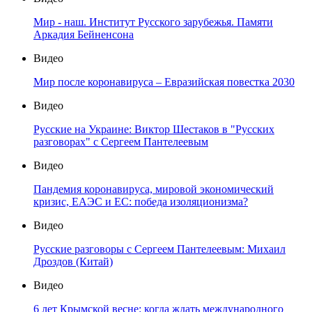
Мир - наш. Институт Русского зарубежья. Памяти
Аркадия Бейненсона
Видео
Мир после коронавируса – Евразийская повестка 2030
Видео
Русские на Украине: Виктор Шестаков в "Русских
разговорах" с Сергеем Пантелеевым
Видео
Пандемия коронавируса, мировой экономический
кризис, ЕАЭС и ЕС: победа изоляционизма?
Видео
Русские разговоры с Сергеем Пантелеевым: Михаил
Дроздов (Китай)
Видео
6 лет Крымской весне: когда ждать международного