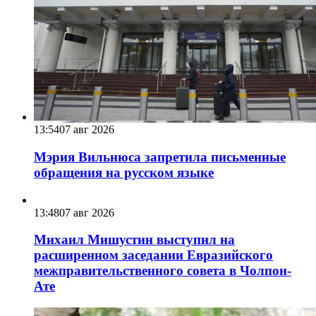
13:54
07 авг 2026
Мэрия Вильнюса запретила письменные
обращения на русском языке
13:48
07 авг 2026
Михаил Мишустин выступил на
расширенном заседании Евразийского
межправительственного совета в Чолпон-
Ате