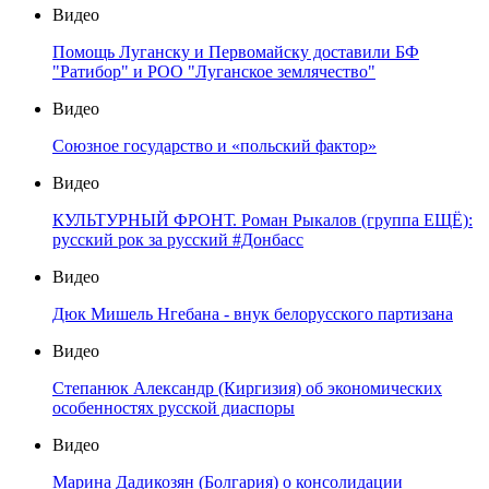
Видео
Помощь Луганску и Первомайску доставили БФ
"Ратибор" и РОО "Луганское землячество"
Видео
Союзное государство и «польский фактор»
Видео
КУЛЬТУРНЫЙ ФРОНТ. Роман Рыкалов (группа ЕЩЁ):
русский рок за русский #Донбасс
Видео
Дюк Мишель Нгебана - внук белорусского партизана
Видео
Степанюк Александр (Киргизия) об экономических
особенностях русской диаспоры
Видео
Марина Дадикозян (Болгария) о консолидации