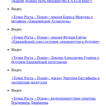
«Каким должно быть евразийство в XXI-м веке?»
Видео
«Точки Роста – Псков»: лекция Бориса Межуева о
метафоре «Евразийской Атлантиды»
Видео
«Точки Роста – Псков»: лекция Фёдора Гайды
«Евразийский союз: история, опрокинутая в будущее»
Видео
«Точки Роста – Псков»: Лекция Александра Гущина о
будущем Евразийской интеграции
Видео
«Точки Роста – Псков»: доклад Дмитрия Евстафьева и
экспертная дискуссия
Видео
«Точки Роста – Псков»: видеоприветствие сенатора
Владимира Джабарова