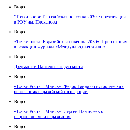
Видео
"Точки роста: Евразийская повестка 2030": презентация
в РЭУ им. Плеханова
Видео
«Точки роста: Евразийская повестка 2030». Презентация
в редакции журнала «Международная жизнь»
Видео
Дзермант и Пантелеев о русскости
Видео
«Точки Роста – Минск»: Фёдор Гайда об исторических
основаниях евразийской интеграции
Видео
«Точки Роста – Минск»: Сергей Пантелеев о
национализме и евразийстве
Видео