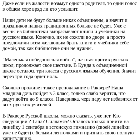
Даже если из жалости возьмут одного родителя, то один голос
в общем хоре вряд ли кто услышит.
Наши дети не будут больше никак объединены, а значит и
праздников наших традиционных больше не будет. Уже с
весны из библиотеки выбрасывают книги и учебники на
русском языке. Конечно, их не сожгли во дворе, а просто
предложили всем желающим брать книги и учебники себе
домой, так как библиотеке они не нужны.
"Маленькая победоносная война", начатая против русских
школ, продолжает свое шествие. В Кунда в объединенной
школе осталось три класса с русским языком обучения. Значит
через три года будет ноль.
Сколько проживет такое преподавание в Раквере? Наша
младшая дочь пойдет в 3 класс, только слабо верится, что
дадут дойти до 9 класса. Наверняка, черз пару лет избавятся от
всех русских учителей.
В Раквере Русской школы, можно сказать, уже нет. Кто
следующий ? Тапа? Силламяэ? Осталось только прийти на
линейку 1 сентября в эстонскую гимназию (своей линейки
уже не будет) с белыми ленточками и признать свою полную
капитуляцию.