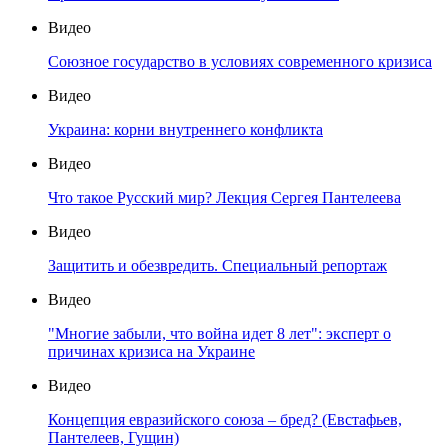
Видео
Союзное государство в условиях современного кризиса
Видео
Украина: корни внутреннего конфликта
Видео
Что такое Русский мир? Лекция Сергея Пантелеева
Видео
Защитить и обезвредить. Специальный репортаж
Видео
"Многие забыли, что война идет 8 лет": эксперт о
причинах кризиса на Украине
Видео
Концепция евразийского союза – бред? (Евстафьев,
Пантелеев, Гущин)