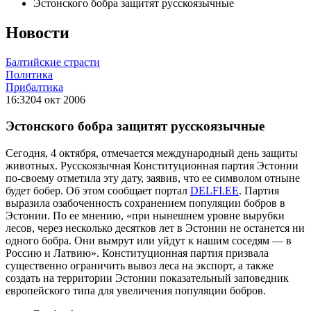
Эстонского бобра защитят русскоязычные
Новости
Балтийские страсти
Политика
Прибалтика
16:32
04 окт 2006
Эстонского бобра защитят русскоязычные
Сегодня, 4 октября, отмечается международный день защиты
животных. Русскоязычная Конституционная партия Эстонии
по-своему отметила эту дату, заявив, что ее символом отныне
будет бобер. Об этом сообщает портал
DELFI.EE
. Партия
выразила озабоченность сохранением популяции бобров в
Эстонии. По ее мнению, «при нынешнем уровне вырубки
лесов, через несколько десятков лет в Эстонии не останется ни
одного бобра. Они вымрут или уйдут к нашим соседям — в
Россию и Латвию». Конституционная партия призвала
существенно ограничить вывоз леса на экспорт, а также
создать на территории Эстонии показательный заповедник
европейского типа для увеличения популяции бобров.