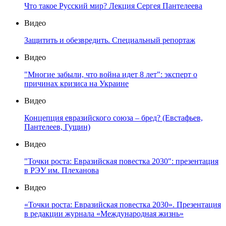
Что такое Русский мир? Лекция Сергея Пантелеева
Видео
Защитить и обезвредить. Специальный репортаж
Видео
"Многие забыли, что война идет 8 лет": эксперт о
причинах кризиса на Украине
Видео
Концепция евразийского союза – бред? (Евстафьев,
Пантелеев, Гущин)
Видео
"Точки роста: Евразийская повестка 2030": презентация
в РЭУ им. Плеханова
Видео
«Точки роста: Евразийская повестка 2030». Презентация
в редакции журнала «Международная жизнь»