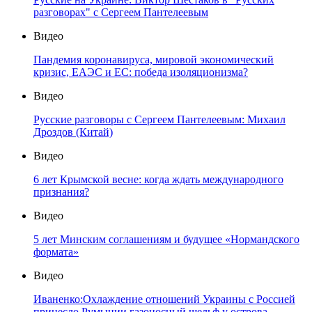
разговорах" с Сергеем Пантелеевым
Видео
Пандемия коронавируса, мировой экономический
кризис, ЕАЭС и ЕС: победа изоляционизма?
Видео
Русские разговоры с Сергеем Пантелеевым: Михаил
Дроздов (Китай)
Видео
6 лет Крымской весне: когда ждать международного
признания?
Видео
5 лет Минским соглашениям и будущее «Нормандского
формата»
Видео
Иваненко:Охлаждение отношений Украины с Россией
принесло Румынии газоносный шельф у острова