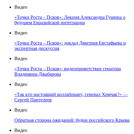
Видео
«Точки Роста – Псков»: Лекция Александра Гущина о
будущем Евразийской интеграции
Видео
«Точки Роста – Псков»: доклад Дмитрия Евстафьева и
экспертная дискуссия
Видео
«Точки Роста – Псков»: видеоприветствие сенатора
Владимира Джабарова
Видео
«Так кто настоящий коллаборант, генерал Хомчак?» —
Сергей Пантелеев
Видео
Обратная сторона ожиданий: будни российского Крыма
Видео