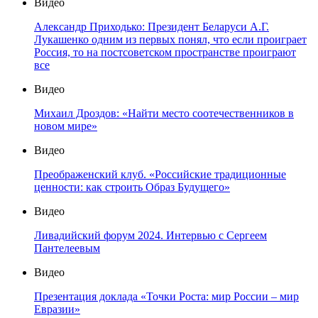
Видео
Александр Приходько: Президент Беларуси А.Г.
Лукашенко одним из первых понял, что если проиграет
Россия, то на постсоветском пространстве проиграют
все
Видео
Михаил Дроздов: «Найти место соотечественников в
новом мире»
Видео
Преображенский клуб. «Российские традиционные
ценности: как строить Образ Будущего»
Видео
Ливадийский форум 2024. Интервью с Сергеем
Пантелеевым
Видео
Презентация доклада «Точки Роста: мир России – мир
Евразии»