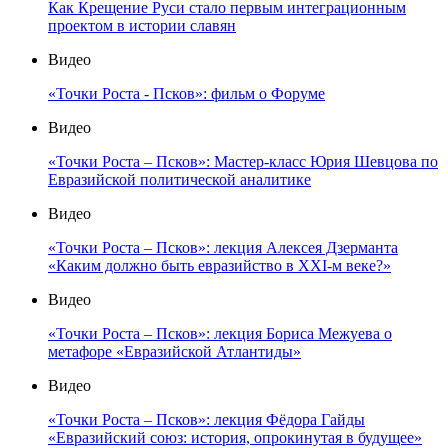
Как Крещение Руси стало первым интеграционным
проектом в истории славян
Видео
«Точки Роста - Псков»: фильм о Форуме
Видео
«Точки Роста – Псков»: Мастер-класс Юрия Шевцова по
Евразийской политической аналитике
Видео
«Точки Роста – Псков»: лекция Алексея Дзерманта
«Каким должно быть евразийство в XXI-м веке?»
Видео
«Точки Роста – Псков»: лекция Бориса Межуева о
метафоре «Евразийской Атлантиды»
Видео
«Точки Роста – Псков»: лекция Фёдора Гайды
«Евразийский союз: история, опрокинутая в будущее»