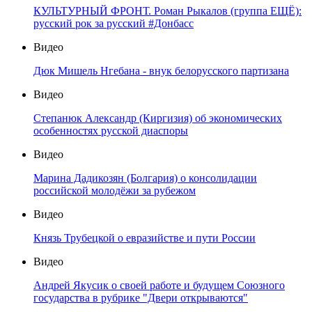
КУЛЬТУРНЫЙ ФРОНТ. Роман Рыкалов (группа ЕЩЁ):
русский рок за русский #Донбасс
Видео
Дюк Мишель Нгебана - внук белорусского партизана
Видео
Степанюк Александр (Киргизия) об экономических
особенностях русской диаспоры
Видео
Марина Дадикозян (Болгария) о консолидации
российской молодёжи за рубежом
Видео
Князь Трубецкой о евразийстве и пути России
Видео
Андрей Якусик о своей работе и будущем Союзного
государства в рубрике "Двери открываются"