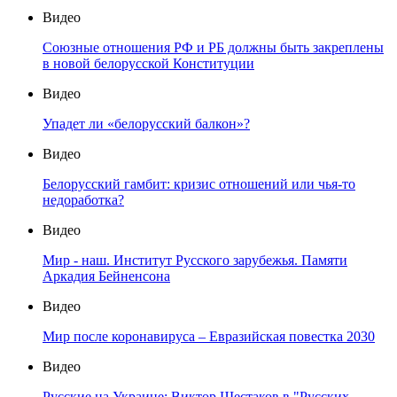
Видео
Союзные отношения РФ и РБ должны быть закреплены
в новой белорусской Конституции
Видео
Упадет ли «белорусский балкон»?
Видео
Белорусский гамбит: кризис отношений или чья-то
недоработка?
Видео
Мир - наш. Институт Русского зарубежья. Памяти
Аркадия Бейненсона
Видео
Мир после коронавируса – Евразийская повестка 2030
Видео
Русские на Украине: Виктор Шестаков в "Русских