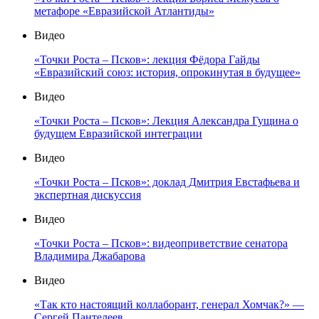
метафоре «Евразийской Атлантиды»
Видео
«Точки Роста – Псков»: лекция Фёдора Гайды
«Евразийский союз: история, опрокинутая в будущее»
Видео
«Точки Роста – Псков»: Лекция Александра Гущина о
будущем Евразийской интеграции
Видео
«Точки Роста – Псков»: доклад Дмитрия Евстафьева и
экспертная дискуссия
Видео
«Точки Роста – Псков»: видеоприветствие сенатора
Владимира Джабарова
Видео
«Так кто настоящий коллаборант, генерал Хомчак?» —
Сергей Пантелеев