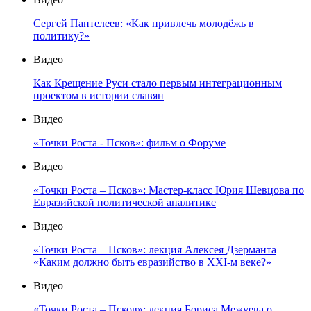
Сергей Пантелеев: «Как привлечь молодёжь в
политику?»
Видео
Как Крещение Руси стало первым интеграционным
проектом в истории славян
Видео
«Точки Роста - Псков»: фильм о Форуме
Видео
«Точки Роста – Псков»: Мастер-класс Юрия Шевцова по
Евразийской политической аналитике
Видео
«Точки Роста – Псков»: лекция Алексея Дзерманта
«Каким должно быть евразийство в XXI-м веке?»
Видео
«Точки Роста – Псков»: лекция Бориса Межуева о