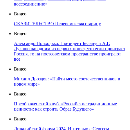
воссоединению»
Видео
СКАЗИТЕЛЬСТВО Переосмысляя старину
Видео
Александр Приходько: Президент Беларуси А.Г.
Лукашенко одним из первых понял, что если проиграет
Россия, то на постсоветском пространстве проиграют
все
Видео
Михаил Дроздов: «Найти место соотечественников в
новом мире»
Видео
Преображенский клуб. «Российские традиционные
ценности: как строить Образ Будущего»
Видео
Ливадийский форум 2024. Интервью с Сергеем