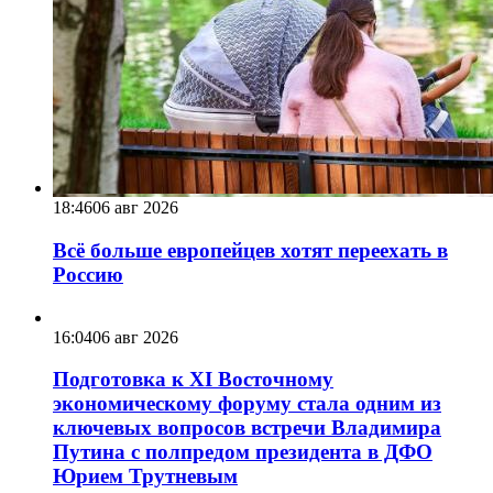
18:46
06 авг 2026
Всё больше европейцев хотят переехать в
Россию
16:04
06 авг 2026
Подготовка к XI Восточному
экономическому форуму стала одним из
ключевых вопросов встречи Владимира
Путина с полпредом президента в ДФО
Юрием Трутневым