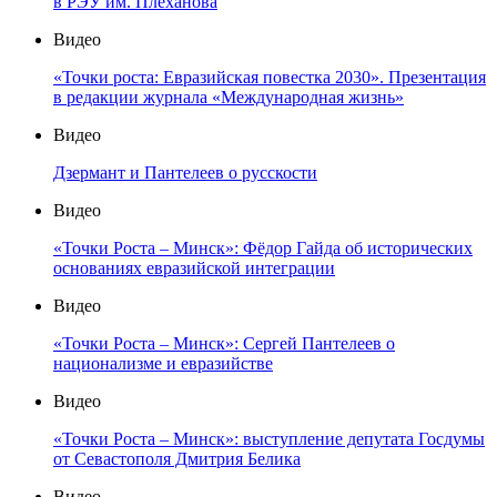
в РЭУ им. Плеханова
Видео
«Точки роста: Евразийская повестка 2030». Презентация
в редакции журнала «Международная жизнь»
Видео
Дзермант и Пантелеев о русскости
Видео
«Точки Роста – Минск»: Фёдор Гайда об исторических
основаниях евразийской интеграции
Видео
«Точки Роста – Минск»: Сергей Пантелеев о
национализме и евразийстве
Видео
«Точки Роста – Минск»: выступление депутата Госдумы
от Севастополя Дмитрия Белика
Видео