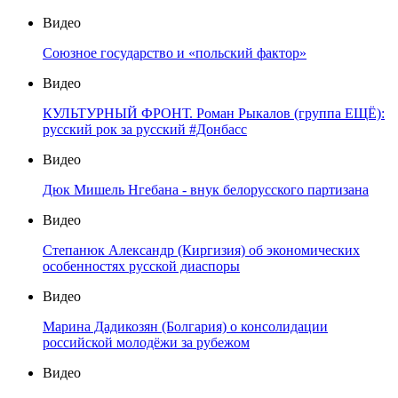
Видео
Союзное государство и «польский фактор»
Видео
КУЛЬТУРНЫЙ ФРОНТ. Роман Рыкалов (группа ЕЩЁ):
русский рок за русский #Донбасс
Видео
Дюк Мишель Нгебана - внук белорусского партизана
Видео
Степанюк Александр (Киргизия) об экономических
особенностях русской диаспоры
Видео
Марина Дадикозян (Болгария) о консолидации
российской молодёжи за рубежом
Видео