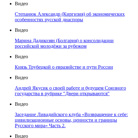
Видео
Степанюк Александр (Киргизия) об экономических
особенностях русской диаспоры
Видео
Марина Дадикозян (Болгария) о консолидации
российской молодёжи за рубежом
Видео
Князь Трубецкой о евразийстве и пути России
Видео
Андрей Якусик о своей работе и будущем Союзного
государства в рубрике "Двери открываются"
Видео
Заседание Ливадийского клуба «Возвращение к себе:
цивилизационные основы, ценности и границы
Русского мира» Часть 2.
Видео