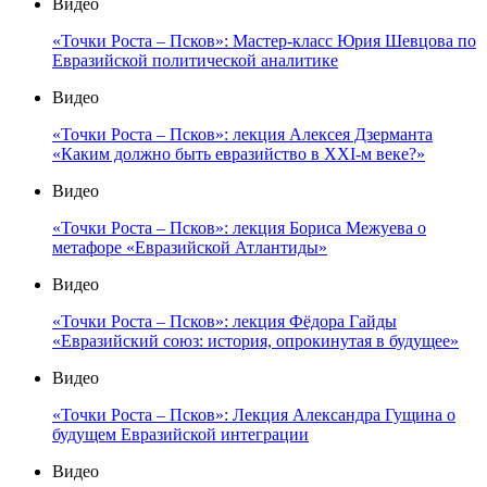
Видео
«Точки Роста – Псков»: Мастер-класс Юрия Шевцова по
Евразийской политической аналитике
Видео
«Точки Роста – Псков»: лекция Алексея Дзерманта
«Каким должно быть евразийство в XXI-м веке?»
Видео
«Точки Роста – Псков»: лекция Бориса Межуева о
метафоре «Евразийской Атлантиды»
Видео
«Точки Роста – Псков»: лекция Фёдора Гайды
«Евразийский союз: история, опрокинутая в будущее»
Видео
«Точки Роста – Псков»: Лекция Александра Гущина о
будущем Евразийской интеграции
Видео