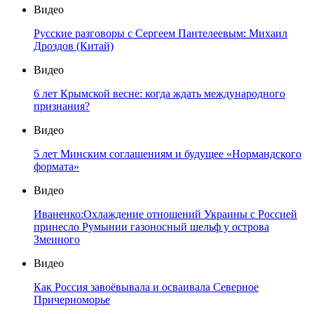
Видео
Русские разговоры с Сергеем Пантелеевым: Михаил
Дроздов (Китай)
Видео
6 лет Крымской весне: когда ждать международного
признания?
Видео
5 лет Минским соглашениям и будущее «Нормандского
формата»
Видео
Иваненко:Охлаждение отношений Украины с Россией
принесло Румынии газоносный шельф у острова
Змеиного
Видео
Как Россия завоёвывала и осваивала Северное
Причерноморье