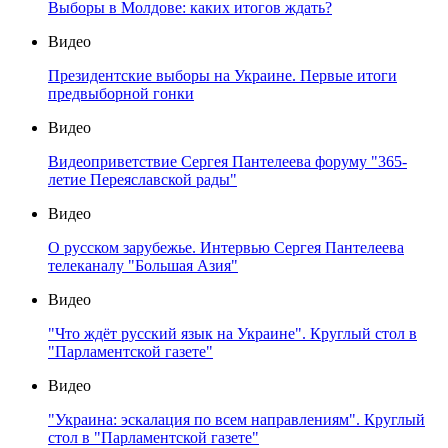
Выборы в Молдове: каких итогов ждать?
Видео
Президентские выборы на Украине. Первые итоги
предвыборной гонки
Видео
Видеоприветствие Сергея Пантелеева форуму "365-
летие Переяславской рады"
Видео
О русском зарубежье. Интервью Сергея Пантелеева
телеканалу "Большая Азия"
Видео
"Что ждёт русский язык на Украине". Круглый стол в
"Парламентской газете"
Видео
"Украина: эскалация по всем направлениям". Круглый
стол в "Парламентской газете"