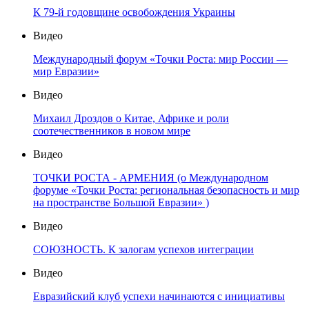
К 79-й годовщине освобождения Украины
Видео
Международный форум «Точки Роста: мир России —
мир Евразии»
Видео
Михаил Дроздов о Китае, Африке и роли
соотечественников в новом мире
Видео
ТОЧКИ РОСТА - АРМЕНИЯ (о Международном
форуме «Точки Роста: региональная безопасность и мир
на пространстве Большой Евразии» )
Видео
СОЮЗНОСТЬ. К залогам успехов интеграции
Видео
Евразийский клуб успехи начинаются с инициативы