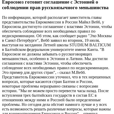
Евросоюз готовит соглашение с Эстонией о
соблюдении прав русскоязычного меньшинства
По информации, которой располагает заместитель главы
представительства Еврокомиссии в России Майкл Вебб, у
Евросоюза достигнуто соглашение с властями Эстонии, чтобы
обеспечить соблюдение всех необходимых правил по
недискриминации. Об этом, как сообщает радио "Эхо Москвы
в Санкт-Петербурге", Вебб заявил во вторник, 19 июля,
выступая на заседании Летней школы STUDIUM BALTICUM
в Балтийском федеральном университете имени Канта. "В
Евросоюзе не должны забывать о русскоговорящих
меньшинствах, особенно в Эстонии и Латвии. Мы достигли
соглашения с властями Эстонии, чтобы обеспечить
соблюдение всех необходимых правил по недискриминации.
Это пример для других стран", - сказал М.Вебб.
Представитель Еврокомиссии уточнил, что в тех нерешенных
вопросах, которые касаются стран Балтии и России,
некоторые проблемы неразрывно связаны с вопросами
истории. "Мы не можем просто перевести часы назад. После
вступления трех балтийских государств в состав ЕС в
отношениях между ними и Россией были определенные
проблемы. Но сегодня дела обстоят намного лучше и у всех
есть возможность решать различные вопросы, которые важны
для взаимоотношения Евросоюза и России", - отметил