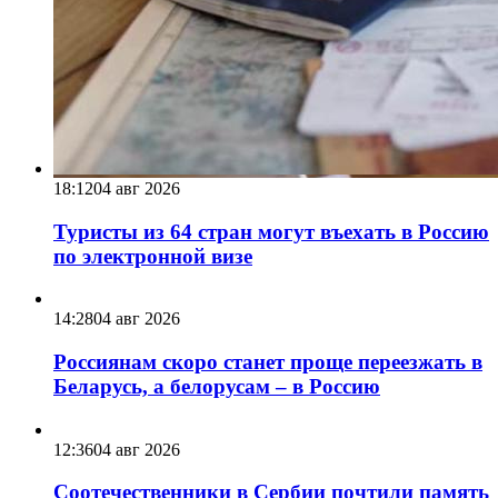
18:12
04 авг 2026
Туристы из 64 стран могут въехать в Россию
по электронной визе
14:28
04 авг 2026
Россиянам скоро станет проще переезжать в
Беларусь, а белорусам – в Россию
12:36
04 авг 2026
Соотечественники в Сербии почтили память