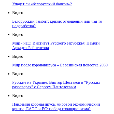
Упадет ли «белорусский балкон»?
Видео
Белорусский гамбит: кризис отношений или чья-то
недоработка?
Видео
Мир - наш. Институт Русского зарубежья. Памяти
Аркадия Бейненсона
Видео
Мир после коронавируса – Евразийская повестка 2030
Видео
Русские на Украине: Виктор Шестаков в "Русских
разговорах" с Сергеем Пантелеевым
Видео
Пандемия коронавируса, мировой экономический
кризис, ЕАЭС и ЕС: победа изоляционизма?