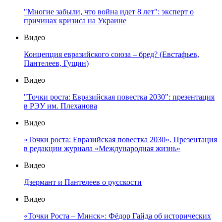
"Многие забыли, что война идет 8 лет": эксперт о
причинах кризиса на Украине
Видео
Концепция евразийского союза – бред? (Евстафьев,
Пантелеев, Гущин)
Видео
"Точки роста: Евразийская повестка 2030": презентация
в РЭУ им. Плеханова
Видео
«Точки роста: Евразийская повестка 2030». Презентация
в редакции журнала «Международная жизнь»
Видео
Дзермант и Пантелеев о русскости
Видео
«Точки Роста – Минск»: Фёдор Гайда об исторических