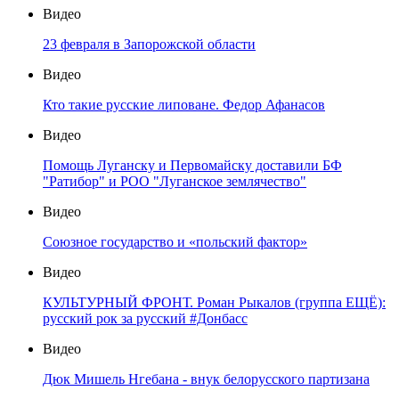
Видео
23 февраля в Запорожской области
Видео
Кто такие русские липоване. Федор Афанасов
Видео
Помощь Луганску и Первомайску доставили БФ
"Ратибор" и РОО "Луганское землячество"
Видео
Союзное государство и «польский фактор»
Видео
КУЛЬТУРНЫЙ ФРОНТ. Роман Рыкалов (группа ЕЩЁ):
русский рок за русский #Донбасс
Видео
Дюк Мишель Нгебана - внук белорусского партизана