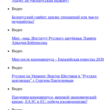
Упадет ли «белорусский балкон»?
Видео
Белорусский гамбит: кризис отношений или чья-то
недоработка?
Видео
Мир - наш. Институт Русского зарубежья. Памяти
Аркадия Бейненсона
Видео
Мир после коронавируса – Евразийская повестка 2030
Видео
Русские на Украине: Виктор Шестаков в "Русских
разговорах" с Сергеем Пантелеевым
Видео
Пандемия коронавируса, мировой экономический
кризис, ЕАЭС и ЕС: победа изоляционизма?
Видео