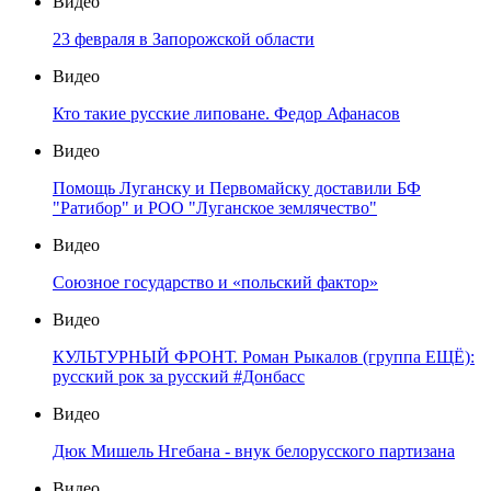
Видео
23 февраля в Запорожской области
Видео
Кто такие русские липоване. Федор Афанасов
Видео
Помощь Луганску и Первомайску доставили БФ
"Ратибор" и РОО "Луганское землячество"
Видео
Союзное государство и «польский фактор»
Видео
КУЛЬТУРНЫЙ ФРОНТ. Роман Рыкалов (группа ЕЩЁ):
русский рок за русский #Донбасс
Видео
Дюк Мишель Нгебана - внук белорусского партизана
Видео