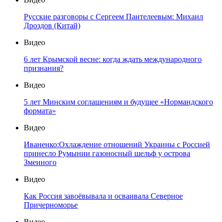
Русские разговоры с Сергеем Пантелеевым: Михаил
Дроздов (Китай)
Видео
6 лет Крымской весне: когда ждать международного
признания?
Видео
5 лет Минским соглашениям и будущее «Нормандского
формата»
Видео
Иваненко:Охлаждение отношений Украины с Россией
принесло Румынии газоносный шельф у острова
Змеиного
Видео
Как Россия завоёвывала и осваивала Северное
Причерноморье
Видео