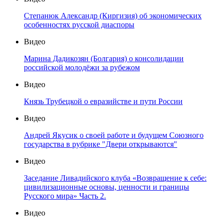
Степанюк Александр (Киргизия) об экономических
особенностях русской диаспоры
Видео
Марина Дадикозян (Болгария) о консолидации
российской молодёжи за рубежом
Видео
Князь Трубецкой о евразийстве и пути России
Видео
Андрей Якусик о своей работе и будущем Союзного
государства в рубрике "Двери открываются"
Видео
Заседание Ливадийского клуба «Возвращение к себе:
цивилизационные основы, ценности и границы
Русского мира» Часть 2.
Видео