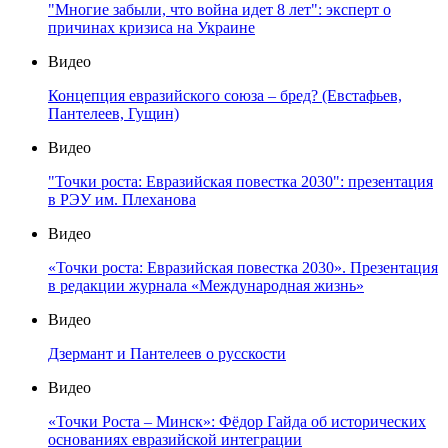
"Многие забыли, что война идет 8 лет": эксперт о
причинах кризиса на Украине
Видео
Концепция евразийского союза – бред? (Евстафьев,
Пантелеев, Гущин)
Видео
"Точки роста: Евразийская повестка 2030": презентация
в РЭУ им. Плеханова
Видео
«Точки роста: Евразийская повестка 2030». Презентация
в редакции журнала «Международная жизнь»
Видео
Дзермант и Пантелеев о русскости
Видео
«Точки Роста – Минск»: Фёдор Гайда об исторических
основаниях евразийской интеграции