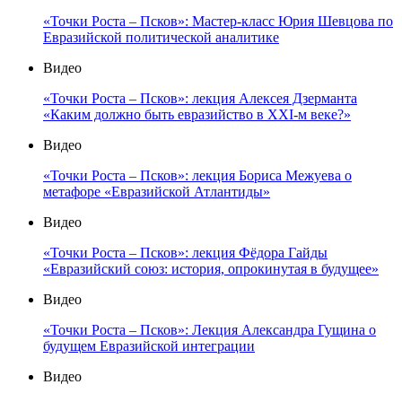
«Точки Роста – Псков»: Мастер-класс Юрия Шевцова по
Евразийской политической аналитике
Видео
«Точки Роста – Псков»: лекция Алексея Дзерманта
«Каким должно быть евразийство в XXI-м веке?»
Видео
«Точки Роста – Псков»: лекция Бориса Межуева о
метафоре «Евразийской Атлантиды»
Видео
«Точки Роста – Псков»: лекция Фёдора Гайды
«Евразийский союз: история, опрокинутая в будущее»
Видео
«Точки Роста – Псков»: Лекция Александра Гущина о
будущем Евразийской интеграции
Видео