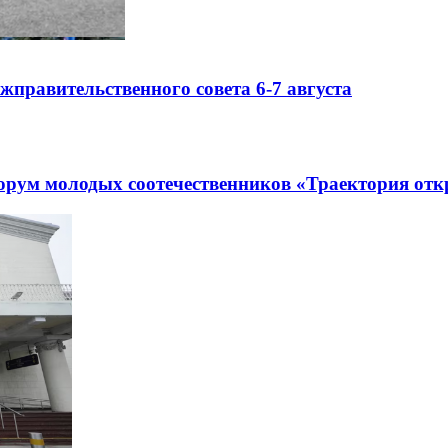
правительственного совета 6-7 августа
рум молодых соотечественников «Траектория отк