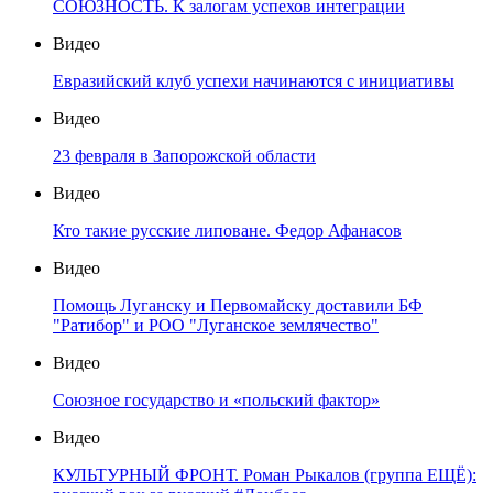
СОЮЗНОСТЬ. К залогам успехов интеграции
Видео
Евразийский клуб успехи начинаются с инициативы
Видео
23 февраля в Запорожской области
Видео
Кто такие русские липоване. Федор Афанасов
Видео
Помощь Луганску и Первомайску доставили БФ
"Ратибор" и РОО "Луганское землячество"
Видео
Союзное государство и «польский фактор»
Видео
КУЛЬТУРНЫЙ ФРОНТ. Роман Рыкалов (группа ЕЩЁ):