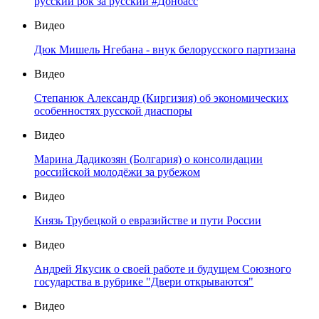
русский рок за русский #Донбасс
Видео
Дюк Мишель Нгебана - внук белорусского партизана
Видео
Степанюк Александр (Киргизия) об экономических
особенностях русской диаспоры
Видео
Марина Дадикозян (Болгария) о консолидации
российской молодёжи за рубежом
Видео
Князь Трубецкой о евразийстве и пути России
Видео
Андрей Якусик о своей работе и будущем Союзного
государства в рубрике "Двери открываются"
Видео