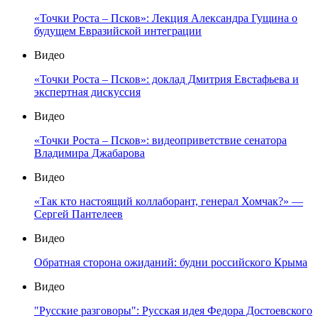
«Точки Роста – Псков»: Лекция Александра Гущина о
будущем Евразийской интеграции
Видео
«Точки Роста – Псков»: доклад Дмитрия Евстафьева и
экспертная дискуссия
Видео
«Точки Роста – Псков»: видеоприветствие сенатора
Владимира Джабарова
Видео
«Так кто настоящий коллаборант, генерал Хомчак?» —
Сергей Пантелеев
Видео
Обратная сторона ожиданий: будни российского Крыма
Видео
"Русские разговоры": Русская идея Федора Достоевского