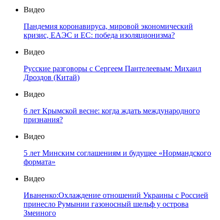
Видео
Пандемия коронавируса, мировой экономический
кризис, ЕАЭС и ЕС: победа изоляционизма?
Видео
Русские разговоры с Сергеем Пантелеевым: Михаил
Дроздов (Китай)
Видео
6 лет Крымской весне: когда ждать международного
признания?
Видео
5 лет Минским соглашениям и будущее «Нормандского
формата»
Видео
Иваненко:Охлаждение отношений Украины с Россией
принесло Румынии газоносный шельф у острова
Змеиного