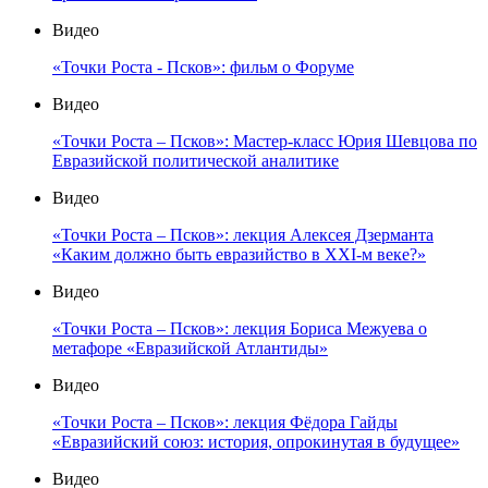
Видео
«Точки Роста - Псков»: фильм о Форуме
Видео
«Точки Роста – Псков»: Мастер-класс Юрия Шевцова по
Евразийской политической аналитике
Видео
«Точки Роста – Псков»: лекция Алексея Дзерманта
«Каким должно быть евразийство в XXI-м веке?»
Видео
«Точки Роста – Псков»: лекция Бориса Межуева о
метафоре «Евразийской Атлантиды»
Видео
«Точки Роста – Псков»: лекция Фёдора Гайды
«Евразийский союз: история, опрокинутая в будущее»
Видео