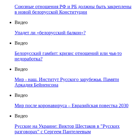
Союзные отношения РФ и РБ должны быть закреплены
в новой белорусской Конституции
Видео
Упадет ли «белорусский балкон»?
Видео
Белорусский гамбит: кризис отношений или чья-то
недоработка?
Видео
Мир - наш. Институт Русского зарубежья. Памяти
Аркадия Бейненсона
Видео
Мир после коронавируса – Евразийская повестка 2030
Видео
Русские на Украине: Виктор Шестаков в "Русских
разговорах" с Сергеем Пантелеевым