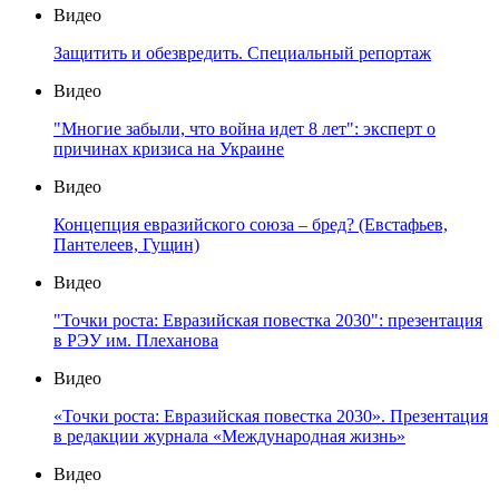
Видео
Защитить и обезвредить. Специальный репортаж
Видео
"Многие забыли, что война идет 8 лет": эксперт о
причинах кризиса на Украине
Видео
Концепция евразийского союза – бред? (Евстафьев,
Пантелеев, Гущин)
Видео
"Точки роста: Евразийская повестка 2030": презентация
в РЭУ им. Плеханова
Видео
«Точки роста: Евразийская повестка 2030». Презентация
в редакции журнала «Международная жизнь»
Видео