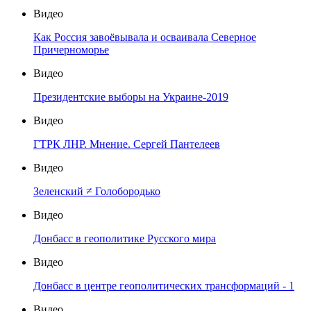
Видео
Как Россия завоёвывала и осваивала Северное
Причерноморье
Видео
Президентские выборы на Украине-2019
Видео
ГТРК ЛНР. Мнение. Сергей Пантелеев
Видео
Зеленский ≠ Голобородько
Видео
Донбасс в геополитике Русского мира
Видео
Донбасс в центре геополитических трансформаций - 1
Видео