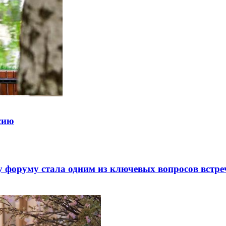
ссию
 форуму стала одним из ключевых вопросов встре