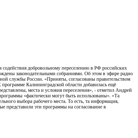
м содействия добровольному переселению в РФ российских
рждены законодательными собраниями. Об этом в эфире радио
нной службы России. «Приняты, согласованы правительством
К программе Калининградской области добавилась ещё
едставлены, места и условия переселения», - отметил Андрей
программы «фактически могут быть использованы». «Та
льного выбора рабочего места. То есть, та информация,
рые представили эти программы на согласование в