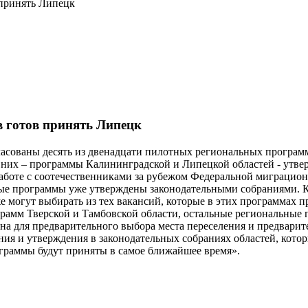
 принять Липецк
в готов принять Липецк
асованы десять из двенадцати пилотных региональных програм
 них – программы Калининградской и Липецкой областей - утве
работе с соотечественниками за рубежом Федеральной миграцио
ные программы уже утверждены законодательными собраниями. 
 могут выбирать из тех вакансий, которые в этих программах пр
рамм Тверской и Тамбовской области, остальные региональные 
на для предварительного выбора места переселения и предварите
ания и утверждения в законодательных собраниях областей, кото
ограммы будут приняты в самое ближайшее время».