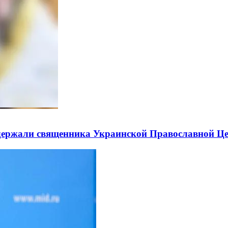
держали священника Украинской Православной Ц