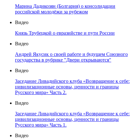
Марина Дадикозян (Болгария) о консолидации
российской молодёжи за рубежом
Видео
Князь Трубецкой о евразийстве и пути России
Видео
Андрей Якусик о своей работе и будущем Союзного
государства в рубрике "Двери открываются"
Видео
Заседание Ливадийского клуба «Возвращение к себе:
цивилизационные основы, ценности и границы
Русского мира» Часть 2.
Видео
Заседание Ливадийского клуба «Возвращение к себе:
цивилизационные основы, ценности и границы
Русского мира» Часть 1.
Видео