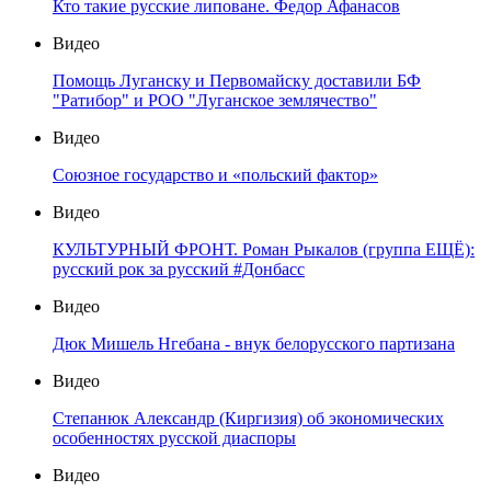
Кто такие русские липоване. Федор Афанасов
Видео
Помощь Луганску и Первомайску доставили БФ
"Ратибор" и РОО "Луганское землячество"
Видео
Союзное государство и «польский фактор»
Видео
КУЛЬТУРНЫЙ ФРОНТ. Роман Рыкалов (группа ЕЩЁ):
русский рок за русский #Донбасс
Видео
Дюк Мишель Нгебана - внук белорусского партизана
Видео
Степанюк Александр (Киргизия) об экономических
особенностях русской диаспоры
Видео