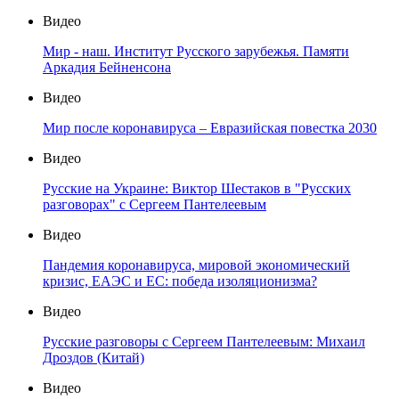
Видео
Мир - наш. Институт Русского зарубежья. Памяти
Аркадия Бейненсона
Видео
Мир после коронавируса – Евразийская повестка 2030
Видео
Русские на Украине: Виктор Шестаков в "Русских
разговорах" с Сергеем Пантелеевым
Видео
Пандемия коронавируса, мировой экономический
кризис, ЕАЭС и ЕС: победа изоляционизма?
Видео
Русские разговоры с Сергеем Пантелеевым: Михаил
Дроздов (Китай)
Видео