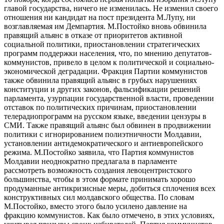
главой государства, ничего не изменилась. Не изменил своего
отношения ни кандидат на пост президента М.Лупу, ни
возглавляемая им Демпартия. М.Постойко вновь обвинила
правящий альянс в отказе от приоритетов активной
социальной политики, приостановлении стратегических
программ поддержки населения, что, по мнению депутатов-
коммунистов, привело в целом к политической и социально-
экономической деградации. Фракция Партии коммунистов
также обвинила правящий альянс в грубых нарушениях
конституции и других законов, фальсификации решений
парламента, узурпации государственной власти, проведении
отставок по политических причинам, приостановлении
телерадиопрограмм на русском языке, введении цензуры в
СМИ. Также правящий альянс был обвинен в продвижении
политики с игнорированием полиэтничности Молдавии,
установлении антидемократического и антиевропейского
режима. М.Постойко заявила, что Партия коммунистов
Молдавии неоднократно предлагала в парламенте
рассмотреть возможность создания левоцентристского
большинства, чтобы в этом формате принимать хорошо
продуманные антикризисные меры, добиться сплочения всех
конструктивных сил молдавского общества. По словам
М.Постойко, вместо этого было усилено давление на
фракцию коммунистов. Как было отмечено, в этих условиях,