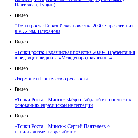
Пантелеев, Гущин)
Видео
"Точки роста: Евразийская повестка 2030": презентация
в РЭУ им. Плеханова
Видео
«Точки роста: Евразийская повестка 2030». Презентация
в редакции журнала «Международная жизнь»
Видео
Дзермант и Пантелеев о русскости
Видео
«Точки Роста – Минск»: Фёдор Гайда об исторических
основаниях евразийской интеграции
Видео
«Точки Роста – Минск»: Сергей Пантелеев о
национализме и евразийстве