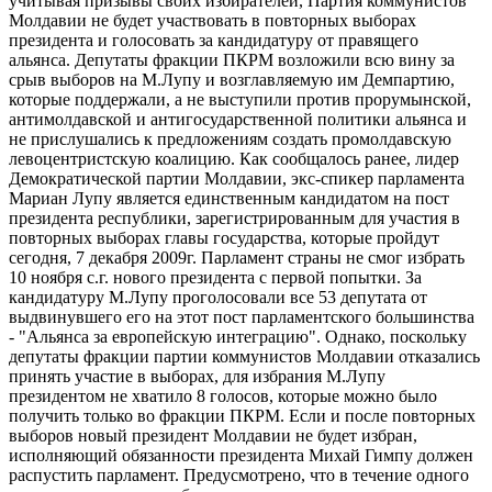
учитывая призывы своих избирателей, Партия коммунистов
Молдавии не будет участвовать в повторных выборах
президента и голосовать за кандидатуру от правящего
альянса. Депутаты фракции ПКРМ возложили всю вину за
срыв выборов на М.Лупу и возглавляемую им Демпартию,
которые поддержали, а не выступили против прорумынской,
антимолдавской и антигосударственной политики альянса и
не прислушались к предложениям создать промолдавскую
левоцентристскую коалицию. Как сообщалось ранее, лидер
Демократической партии Молдавии, экс-спикер парламента
Мариан Лупу является единственным кандидатом на пост
президента республики, зарегистрированным для участия в
повторных выборах главы государства, которые пройдут
сегодня, 7 декабря 2009г. Парламент страны не смог избрать
10 ноября с.г. нового президента с первой попытки. За
кандидатуру М.Лупу проголосовали все 53 депутата от
выдвинувшего его на этот пост парламентского большинства
- "Альянса за европейскую интеграцию". Однако, поскольку
депутаты фракции партии коммунистов Молдавии отказались
принять участие в выборах, для избрания М.Лупу
президентом не хватило 8 голосов, которые можно было
получить только во фракции ПКРМ. Если и после повторных
выборов новый президент Молдавии не будет избран,
исполняющий обязанности президента Михай Гимпу должен
распустить парламент. Предусмотрено, что в течение одного