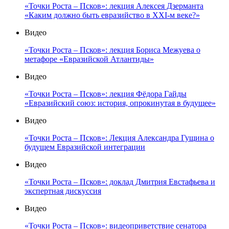
«Точки Роста – Псков»: лекция Алексея Дзерманта
«Каким должно быть евразийство в XXI-м веке?»
Видео
«Точки Роста – Псков»: лекция Бориса Межуева о
метафоре «Евразийской Атлантиды»
Видео
«Точки Роста – Псков»: лекция Фёдора Гайды
«Евразийский союз: история, опрокинутая в будущее»
Видео
«Точки Роста – Псков»: Лекция Александра Гущина о
будущем Евразийской интеграции
Видео
«Точки Роста – Псков»: доклад Дмитрия Евстафьева и
экспертная дискуссия
Видео
«Точки Роста – Псков»: видеоприветствие сенатора