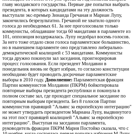
главу молдавского государства. Первые две попытки выбрать
президента, в которых кандидатами на эту должность
выступали экс-премьер Зинаида Гречаная и Мариан Лупу,
закончились безрезультатно. Гречаной не хватило одного
голоса до необходимых 61. За нее проголосовали только
коммунисты, обладавшие тогда 60 мандатами в парламенте из
101, оппозиция воздержалась. Лупу недобрал восемь голосов.
За него тоже отдало свои голоса парламентское большинство,
но в нынешнем парламенте оно представлено либерально-
демократической коалицией с 53 мандатами. Коммунисты
тогда дружно покинули зал заседания, проигнорировав
процесс голосования. Если президент Молдавии в
понедельник вновь не будет избран, то согласно конституции
необходимо будет проводить досрочные парламентские
выборы в 2010 году.
Дополнение:
Парламентская фракция
Партии коммунистов Молдавии (ПКРМ) бойкотировала
повторные выборы президента республики и покинула в
полном составе зал, где проходит специальное заседание по
повторным выборам президента. Без 8 голосов Партии
коммунистов правящий "Альянс за европейскую интеграцию"
не может утвердить президентом Мариана Лупу, выдвинутого
на этот пост правящей коалицией "Альянс за европейскую
интеграцию". Выступая на заседании парламента,
руководитель фракции ПКРМ Мария Постойко сказала, что с
10 ноября, когда состоялась первая попытка избрания М.Лупу