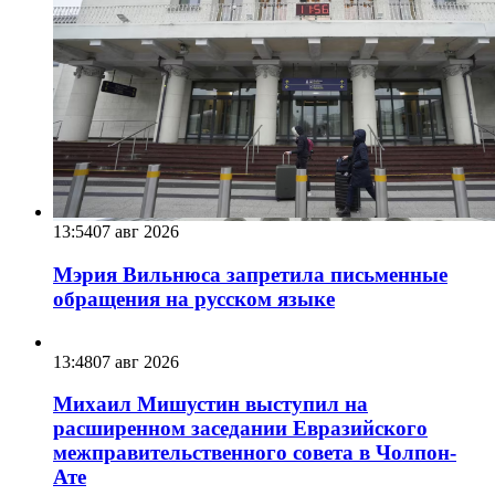
13:54
07 авг 2026
Мэрия Вильнюса запретила письменные
обращения на русском языке
13:48
07 авг 2026
Михаил Мишустин выступил на
расширенном заседании Евразийского
межправительственного совета в Чолпон-
Ате