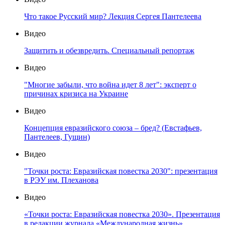
Что такое Русский мир? Лекция Сергея Пантелеева
Видео
Защитить и обезвредить. Специальный репортаж
Видео
"Многие забыли, что война идет 8 лет": эксперт о
причинах кризиса на Украине
Видео
Концепция евразийского союза – бред? (Евстафьев,
Пантелеев, Гущин)
Видео
"Точки роста: Евразийская повестка 2030": презентация
в РЭУ им. Плеханова
Видео
«Точки роста: Евразийская повестка 2030». Презентация
в редакции журнала «Международная жизнь»