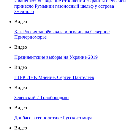
Иваненко:Охлаждение отношений Украины с Россией
принесло Румынии газоносный шельф у острова
Змеиного
Видео
Как Россия завоёвывала и осваивала Северное
Причерноморье
Видео
Президентские выборы на Украине-2019
Видео
ГТРК ЛНР. Мнение. Сергей Пантелеев
Видео
Зеленский ≠ Голобородько
Видео
Донбасс в геополитике Русского мира
Видео