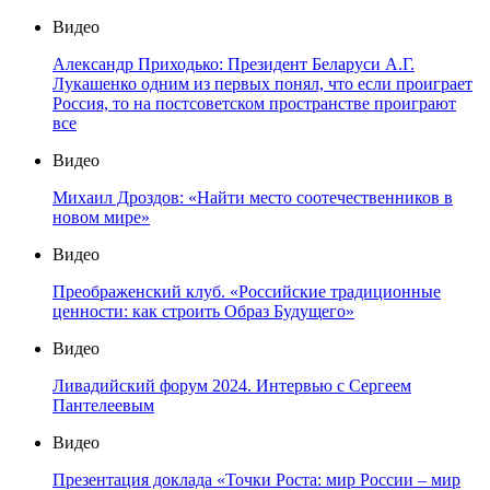
Видео
Александр Приходько: Президент Беларуси А.Г.
Лукашенко одним из первых понял, что если проиграет
Россия, то на постсоветском пространстве проиграют
все
Видео
Михаил Дроздов: «Найти место соотечественников в
новом мире»
Видео
Преображенский клуб. «Российские традиционные
ценности: как строить Образ Будущего»
Видео
Ливадийский форум 2024. Интервью с Сергеем
Пантелеевым
Видео
Презентация доклада «Точки Роста: мир России – мир