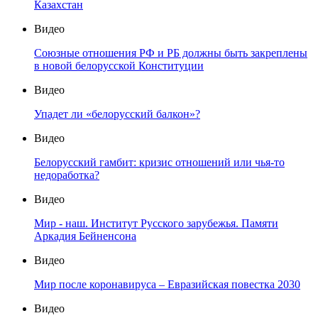
Казахстан
Видео
Союзные отношения РФ и РБ должны быть закреплены
в новой белорусской Конституции
Видео
Упадет ли «белорусский балкон»?
Видео
Белорусский гамбит: кризис отношений или чья-то
недоработка?
Видео
Мир - наш. Институт Русского зарубежья. Памяти
Аркадия Бейненсона
Видео
Мир после коронавируса – Евразийская повестка 2030
Видео