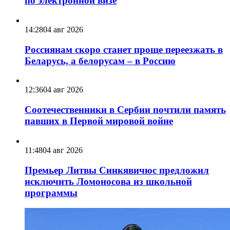
по электронной визе
14:28
04 авг 2026
Россиянам скоро станет проще переезжать в
Беларусь, а белорусам – в Россию
12:36
04 авг 2026
Соотечественники в Сербии почтили память
павших в Первой мировой войне
11:48
04 авг 2026
Премьер Литвы Синкявичюс предложил
исключить Ломоносова из школьной
программы