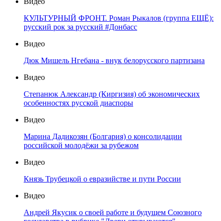
Видео
КУЛЬТУРНЫЙ ФРОНТ. Роман Рыкалов (группа ЕЩЁ):
русский рок за русский #Донбасс
Видео
Дюк Мишель Нгебана - внук белорусского партизана
Видео
Степанюк Александр (Киргизия) об экономических
особенностях русской диаспоры
Видео
Марина Дадикозян (Болгария) о консолидации
российской молодёжи за рубежом
Видео
Князь Трубецкой о евразийстве и пути России
Видео
Андрей Якусик о своей работе и будущем Союзного