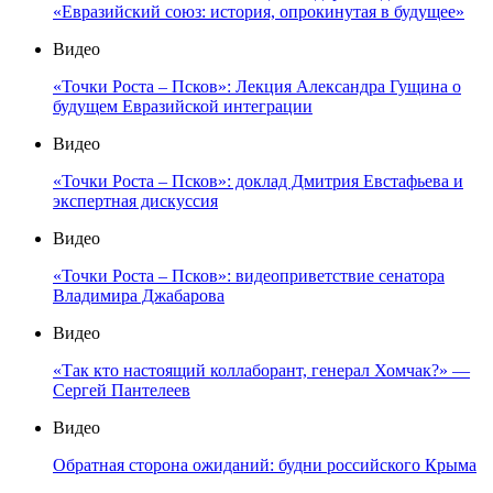
«Евразийский союз: история, опрокинутая в будущее»
Видео
«Точки Роста – Псков»: Лекция Александра Гущина о
будущем Евразийской интеграции
Видео
«Точки Роста – Псков»: доклад Дмитрия Евстафьева и
экспертная дискуссия
Видео
«Точки Роста – Псков»: видеоприветствие сенатора
Владимира Джабарова
Видео
«Так кто настоящий коллаборант, генерал Хомчак?» —
Сергей Пантелеев
Видео
Обратная сторона ожиданий: будни российского Крыма