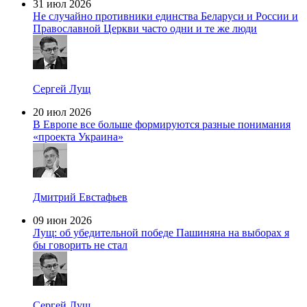
31 июл 2026
Не случайно противники единства Беларуси и России и
Православной Церкви часто одни и те же люди
Сергей Лущ
20 июл 2026
В Европе все больше формируются разные понимания
«проекта Украина»
Дмитрий Евстафьев
09 июн 2026
Лущ: об убедительной победе Пашиняна на выборах я
бы говорить не стал
Сергей Лущ