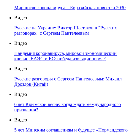
Мир после коронавируса – Евразийская повестка 2030
Видео
Русские на Украине: Виктор Шестаков в "Русских
разговорах" с Сергеем Пантелеевым
Видео
Пандемия коронавируса, мировой экономический
кризис, ЕАЭС и ЕС: победа изоляционизма?
Видео
Русские разговоры с Сергеем Пантелеевым: Михаил
Дроздов (Китай)
Видео
6 лет Крымской весне: когда ждать международного
признания?
Видео
5 лет Минским соглашениям и будущее «Нормандского