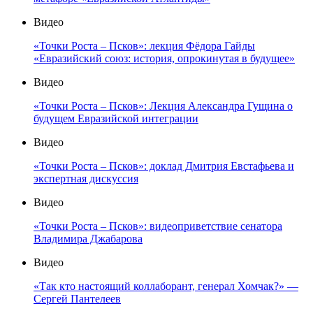
Видео
«Точки Роста – Псков»: лекция Фёдора Гайды
«Евразийский союз: история, опрокинутая в будущее»
Видео
«Точки Роста – Псков»: Лекция Александра Гущина о
будущем Евразийской интеграции
Видео
«Точки Роста – Псков»: доклад Дмитрия Евстафьева и
экспертная дискуссия
Видео
«Точки Роста – Псков»: видеоприветствие сенатора
Владимира Джабарова
Видео
«Так кто настоящий коллаборант, генерал Хомчак?» —
Сергей Пантелеев