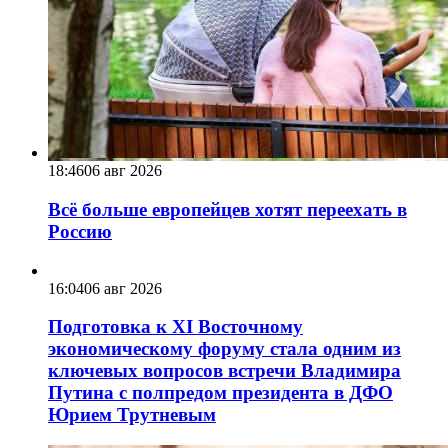
18:46
06 авг 2026
Всё больше европейцев хотят переехать в
Россию
16:04
06 авг 2026
Подготовка к XI Восточному
экономическому форуму стала одним из
ключевых вопросов встречи Владимира
Путина с полпредом президента в ДФО
Юрием Трутневым