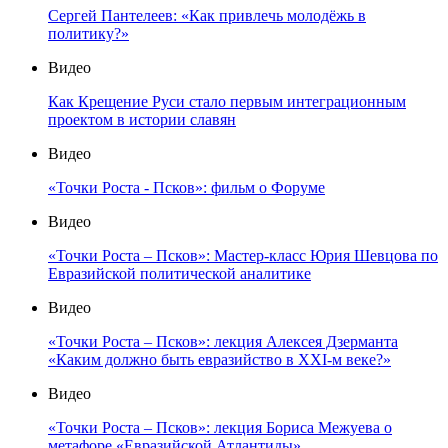
Сергей Пантелеев: «Как привлечь молодёжь в
политику?»
Видео
Как Крещение Руси стало первым интеграционным
проектом в истории славян
Видео
«Точки Роста - Псков»: фильм о Форуме
Видео
«Точки Роста – Псков»: Мастер-класс Юрия Шевцова по
Евразийской политической аналитике
Видео
«Точки Роста – Псков»: лекция Алексея Дзерманта
«Каким должно быть евразийство в XXI-м веке?»
Видео
«Точки Роста – Псков»: лекция Бориса Межуева о
метафоре «Евразийской Атлантиды»