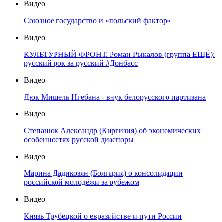
Видео
Союзное государство и «польский фактор»
Видео
КУЛЬТУРНЫЙ ФРОНТ. Роман Рыкалов (группа ЕЩЁ):
русский рок за русский #Донбасс
Видео
Дюк Мишель Нгебана - внук белорусского партизана
Видео
Степанюк Александр (Киргизия) об экономических
особенностях русской диаспоры
Видео
Марина Дадикозян (Болгария) о консолидации
российской молодёжи за рубежом
Видео
Князь Трубецкой о евразийстве и пути России