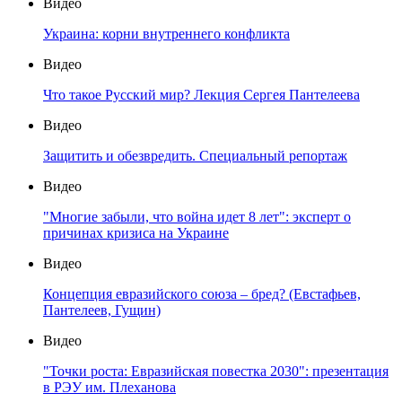
Видео
Украина: корни внутреннего конфликта
Видео
Что такое Русский мир? Лекция Сергея Пантелеева
Видео
Защитить и обезвредить. Специальный репортаж
Видео
"Многие забыли, что война идет 8 лет": эксперт о
причинах кризиса на Украине
Видео
Концепция евразийского союза – бред? (Евстафьев,
Пантелеев, Гущин)
Видео
"Точки роста: Евразийская повестка 2030": презентация
в РЭУ им. Плеханова