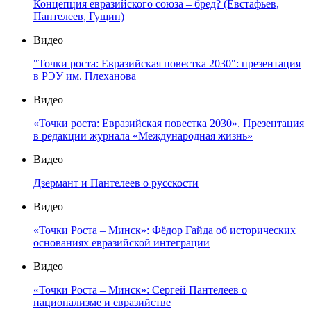
Концепция евразийского союза – бред? (Евстафьев,
Пантелеев, Гущин)
Видео
"Точки роста: Евразийская повестка 2030": презентация
в РЭУ им. Плеханова
Видео
«Точки роста: Евразийская повестка 2030». Презентация
в редакции журнала «Международная жизнь»
Видео
Дзермант и Пантелеев о русскости
Видео
«Точки Роста – Минск»: Фёдор Гайда об исторических
основаниях евразийской интеграции
Видео
«Точки Роста – Минск»: Сергей Пантелеев о
национализме и евразийстве