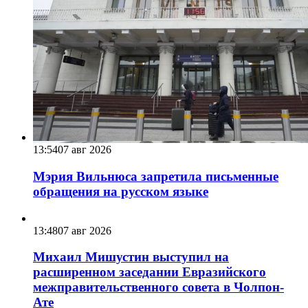
13:54
07 авг 2026
Мэрия Вильнюса запретила письменные
обращения на русском языке
13:48
07 авг 2026
Михаил Мишустин выступил на
расширенном заседании Евразийского
межправительственного совета в Чолпон-
Ате