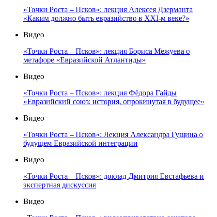
«Точки Роста – Псков»: лекция Алексея Дзерманта
«Каким должно быть евразийство в XXI-м веке?»
Видео
«Точки Роста – Псков»: лекция Бориса Межуева о
метафоре «Евразийской Атлантиды»
Видео
«Точки Роста – Псков»: лекция Фёдора Гайды
«Евразийский союз: история, опрокинутая в будущее»
Видео
«Точки Роста – Псков»: Лекция Александра Гущина о
будущем Евразийской интеграции
Видео
«Точки Роста – Псков»: доклад Дмитрия Евстафьева и
экспертная дискуссия
Видео