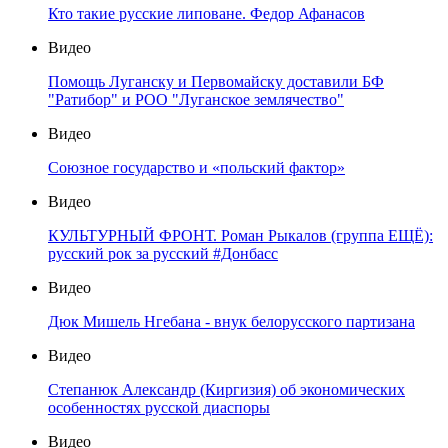
Кто такие русские липоване. Федор Афанасов
Видео
Помощь Луганску и Первомайску доставили БФ
"Ратибор" и РОО "Луганское землячество"
Видео
Союзное государство и «польский фактор»
Видео
КУЛЬТУРНЫЙ ФРОНТ. Роман Рыкалов (группа ЕЩЁ):
русский рок за русский #Донбасс
Видео
Дюк Мишель Нгебана - внук белорусского партизана
Видео
Степанюк Александр (Киргизия) об экономических
особенностях русской диаспоры
Видео