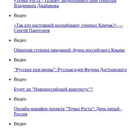
«Точки Роста – Псков»: видеоприветствие сенатора
Владимира Джабарова
Видео
«Так кто настоящий коллаборант, генерал Хомчак?» —
Сергей Пантелеев
Видео
Обратная сторона ожиданий: будни российского Крыма
Видео
"Русские разговоры": Русская идея Федора Достоевского
Видео
Будет ли "Новороссийский консенсус"?
Видео
Онлайн-марафон проекта "Точки Роста": День пятый -
Россия
Видео