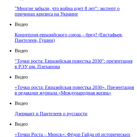
"Многие забыли, что война идет 8 лет": эксперт о
причинах кризиса на Украине
Видео
Концепция евразийского союза – бред? (Евстафьев,
Пантелеев, Гущин)
Видео
"Точки роста: Евразийская повестка 2030": презентация
в РЭУ им. Плеханова
Видео
«Точки роста: Евразийская повестка 2030». Презентация
в редакции журнала «Международная жизнь»
Видео
Дзермант и Пантелеев о русскости
Видео
«Точки Роста – Минск»: Фёдор Гайда об исторических