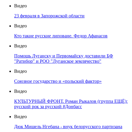
Видео
23 февраля в Запорожской области
Видео
Кто такие русские липоване. Федор Афанасов
Видео
Помощь Луганску и Первомайску доставили БФ
"Ратибор" и РОО "Луганское землячество"
Видео
Союзное государство и «польский фактор»
Видео
КУЛЬТУРНЫЙ ФРОНТ. Роман Рыкалов (группа ЕЩЁ):
русский рок за русский #Донбасс
Видео
Дюк Мишель Нгебана - внук белорусского партизана