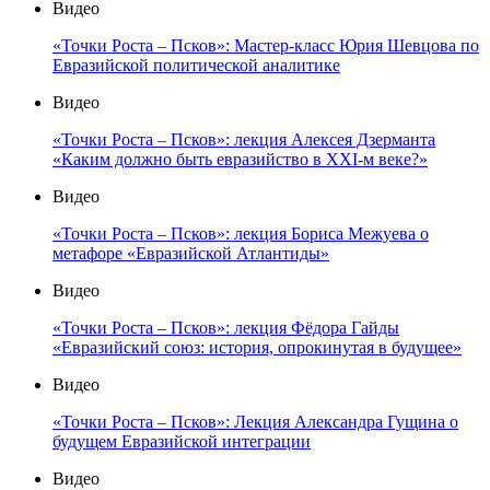
Видео
«Точки Роста – Псков»: Мастер-класс Юрия Шевцова по
Евразийской политической аналитике
Видео
«Точки Роста – Псков»: лекция Алексея Дзерманта
«Каким должно быть евразийство в XXI-м веке?»
Видео
«Точки Роста – Псков»: лекция Бориса Межуева о
метафоре «Евразийской Атлантиды»
Видео
«Точки Роста – Псков»: лекция Фёдора Гайды
«Евразийский союз: история, опрокинутая в будущее»
Видео
«Точки Роста – Псков»: Лекция Александра Гущина о
будущем Евразийской интеграции
Видео