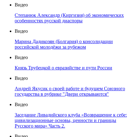
Видео
Степанюк Александр (Киргизия) об экономических
особенностях русской диаспоры
Видео
Марина Дадикозян (Болгария) о консолидации
российской молодёжи за рубежом
Видео
Князь Трубецкой о евразийстве и пути России
Видео
Андрей Якусик о своей работе и будущем Союзного
государства в рубрике "Двери открываются"
Видео
Заседание Ливадийского клуба «Возвращение к себе:
цивилизационные основы, ценности и границы
Русского мира» Часть 2.
Видео