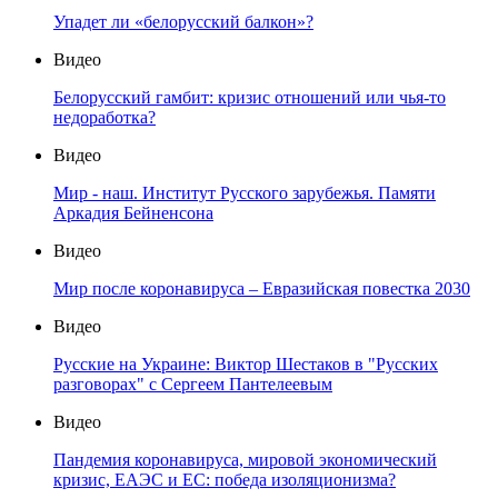
Упадет ли «белорусский балкон»?
Видео
Белорусский гамбит: кризис отношений или чья-то
недоработка?
Видео
Мир - наш. Институт Русского зарубежья. Памяти
Аркадия Бейненсона
Видео
Мир после коронавируса – Евразийская повестка 2030
Видео
Русские на Украине: Виктор Шестаков в "Русских
разговорах" с Сергеем Пантелеевым
Видео
Пандемия коронавируса, мировой экономический
кризис, ЕАЭС и ЕС: победа изоляционизма?