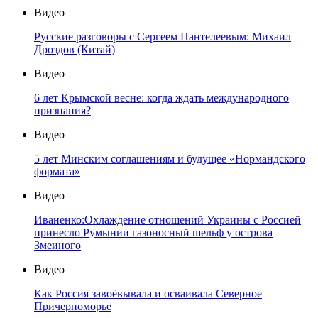
Видео
Русские разговоры с Сергеем Пантелеевым: Михаил
Дроздов (Китай)
Видео
6 лет Крымской весне: когда ждать международного
признания?
Видео
5 лет Минским соглашениям и будущее «Нормандского
формата»
Видео
Иваненко:Охлаждение отношений Украины с Россией
принесло Румынии газоносный шельф у острова
Змеиного
Видео
Как Россия завоёвывала и осваивала Северное
Причерноморье