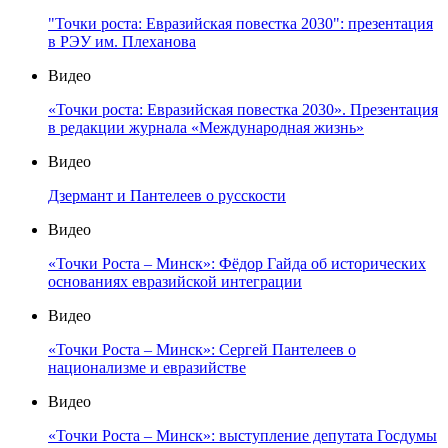
"Точки роста: Евразийская повестка 2030": презентация
в РЭУ им. Плеханова
Видео
«Точки роста: Евразийская повестка 2030». Презентация
в редакции журнала «Международная жизнь»
Видео
Дзермант и Пантелеев о русскости
Видео
«Точки Роста – Минск»: Фёдор Гайда об исторических
основаниях евразийской интеграции
Видео
«Точки Роста – Минск»: Сергей Пантелеев о
национализме и евразийстве
Видео
«Точки Роста – Минск»: выступление депутата Госдумы