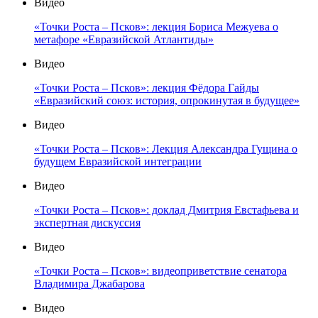
Видео
«Точки Роста – Псков»: лекция Бориса Межуева о
метафоре «Евразийской Атлантиды»
Видео
«Точки Роста – Псков»: лекция Фёдора Гайды
«Евразийский союз: история, опрокинутая в будущее»
Видео
«Точки Роста – Псков»: Лекция Александра Гущина о
будущем Евразийской интеграции
Видео
«Точки Роста – Псков»: доклад Дмитрия Евстафьева и
экспертная дискуссия
Видео
«Точки Роста – Псков»: видеоприветствие сенатора
Владимира Джабарова
Видео