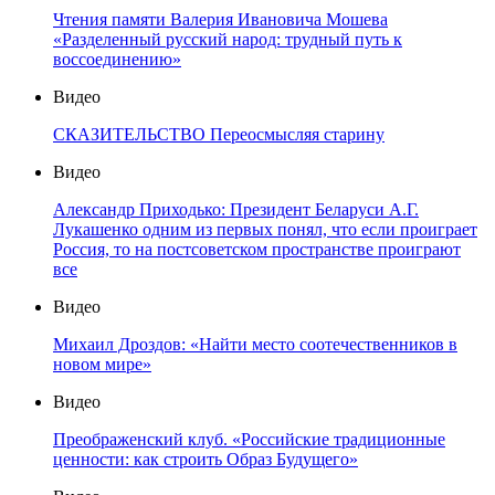
Чтения памяти Валерия Ивановича Мошева
«Разделенный русский народ: трудный путь к
воссоединению»
Видео
СКАЗИТЕЛЬСТВО Переосмысляя старину
Видео
Александр Приходько: Президент Беларуси А.Г.
Лукашенко одним из первых понял, что если проиграет
Россия, то на постсоветском пространстве проиграют
все
Видео
Михаил Дроздов: «Найти место соотечественников в
новом мире»
Видео
Преображенский клуб. «Российские традиционные
ценности: как строить Образ Будущего»