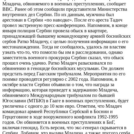
Младича, обвиняемого в военных преступлениях, сообщает
ВВС. Ранее об этом сообщили представители Министерства
внутренних дел Сербии. По их данным, мужчина был
арестован в Сербии «по наводке». После его ареста Тадич
провел экстренную пресс-конференцию. Напомним, в конце
января полиция Сербии провела обыск в квартире,
принадлежащей бывшему командующему армией боснийских
сербов Ратко Младичу, с целью получения информации о его
местонахождении. Тогда не сообщалось, удалось ли властям
узнать что-то, что помогло бы им в расследовании, однако
заместитель военного прокурора Сербии сказал, что обыск
прошел очень удачно. Ратко Младич разыскивался по
обвинению в геноциде боснийских мусульман. Он должен
предстать перед Гаагским трибуналом. Мероприятия по его
поимке проводятся регулярно с 2002 года. Напомним, в
октябре власти Сербии объявили о том, что награда за
информацию, которая приведет к задержанию Младича,
обвиняемого Международным трибуналом по бывшей
Югославии (МТБЮ) в Гааге в военных преступлениях, будет
увеличена с одного до 10 млн евро. Отметим, что Младич
командовал армией Республики Сербской в Боснии и
Герцеговине в ходе вооруженного конфликта 1992-1995
годов. Он обвиняется в военных преступлениях в БиГ,
включая геноцид. Есть версия, что экс-генерал скрывается в
Сербии. Добавим, что выдача Младича, а также другого серба,