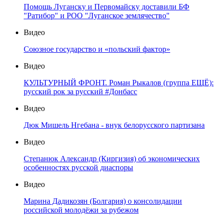
Помощь Луганску и Первомайску доставили БФ
"Ратибор" и РОО "Луганское землячество"
Видео
Союзное государство и «польский фактор»
Видео
КУЛЬТУРНЫЙ ФРОНТ. Роман Рыкалов (группа ЕЩЁ):
русский рок за русский #Донбасс
Видео
Дюк Мишель Нгебана - внук белорусского партизана
Видео
Степанюк Александр (Киргизия) об экономических
особенностях русской диаспоры
Видео
Марина Дадикозян (Болгария) о консолидации
российской молодёжи за рубежом