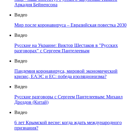
Аркадия Бейненсона
Видео
Мир после коронавируса – Евразийская повестка 2030
Видео
Русские на Украине: Виктор Шестаков в "Русских
разговорах" с Сергеем Пантелеевым
Видео
Пандемия коронавируса, мировой экономический
кризис, ЕАЭС и ЕС: победа изоляционизма?
Видео
Русские разговоры с Сергеем Пантелеевым: Михаил
Дроздов (Китай)
Видео
6 лет Крымской весне: когда ждать международного
признания?