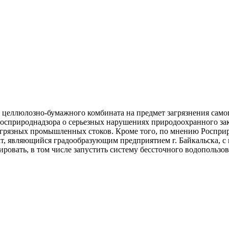
о целлюлозно-бумажного комбината на предмет загрязнения само
осприроднадзора о серьезных нарушениях природоохранного за
о грязных промышленных стоков. Кроме того, по мнению Росприр
, являющийся градообразующим предприятием г. Байкальска, с 
ровать, в том числе запустить систему бессточного водопользо