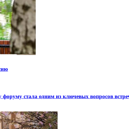
ссию
 форуму стала одним из ключевых вопросов встре