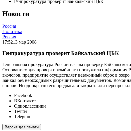
Генпрокуратура проверит Байкальский ЦБК
Новости
Россия
Политика
Россия
17:52
13 мар 2008
Генпрокуратура проверит Байкальский ЦБК
Генеральная прокуратура России начала проверку Байкальског
Основанием для проверки комбината послужила информация Р
экологов, предприятие осуществляет незаконный сброс в озер
Байкал без необходимых разрешительных документов. Комбинат
споров. Неоднократно его предлагали закрыть или перепрофили
Facebook
ВКонтакте
Одноклассники
Twitter
Telegram
Версия для печати