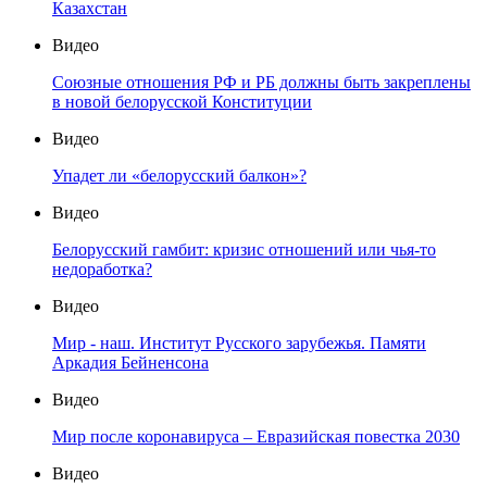
Казахстан
Видео
Союзные отношения РФ и РБ должны быть закреплены
в новой белорусской Конституции
Видео
Упадет ли «белорусский балкон»?
Видео
Белорусский гамбит: кризис отношений или чья-то
недоработка?
Видео
Мир - наш. Институт Русского зарубежья. Памяти
Аркадия Бейненсона
Видео
Мир после коронавируса – Евразийская повестка 2030
Видео