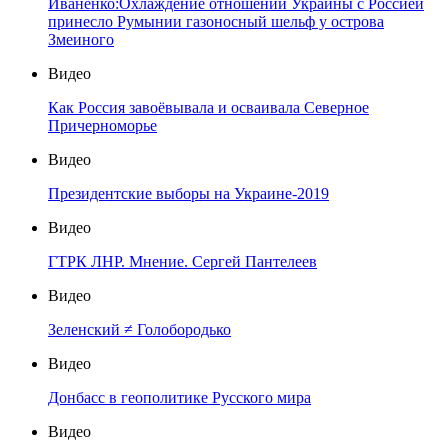
Иваненко:Охлаждение отношений Украины с Россией
принесло Румынии газоносный шельф у острова
Змеиного
Видео
Как Россия завоёвывала и осваивала Северное
Причерноморье
Видео
Президентские выборы на Украине-2019
Видео
ГТРК ЛНР. Мнение. Сергей Пантелеев
Видео
Зеленский ≠ Голобородько
Видео
Донбасс в геополитике Русского мира
Видео