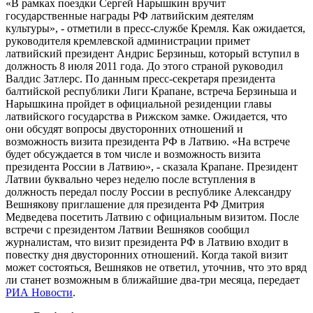
«В рамках поездки Сергей Нарышкин вручит
государственные награды РФ латвийским деятелям
культуры», - отметили в пресс-службе Кремля. Как ожидается,
руководителя кремлевской администрации примет
латвийский президент Андрис Берзиньш, который вступил в
должность 8 июля 2011 года. До этого страной руководил
Валдис Затлерс. По данным пресс-секретаря президента
балтийской республики Лиги Крапане, встреча Берзиньша и
Нарышкина пройдет в официальной резиденции главы
латвийского государства в Рижском замке. Ожидается, что
они обсудят вопросы двусторонних отношений и
возможность визита президента РФ в Латвию. «На встрече
будет обсуждается в том числе и возможность визита
президента России в Латвию», - сказала Крапане. Президент
Латвии буквально через неделю после вступления в
должность передал послу России в республике Александру
Вешнякову приглашение для президента РФ Дмитрия
Медведева посетить Латвию с официальным визитом. После
встречи с президентом Латвии Вешняков сообщил
журналистам, что визит президента РФ в Латвию входит в
повестку дня двусторонних отношений. Когда такой визит
может состояться, Вешняков не ответил, уточнив, что это вряд
ли станет возможным в ближайшие два-три месяца, передает
РИА Новости
.