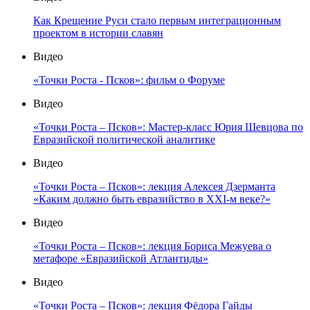
Как Крещение Руси стало первым интеграционным
проектом в истории славян
Видео
«Точки Роста - Псков»: фильм о Форуме
Видео
«Точки Роста – Псков»: Мастер-класс Юрия Шевцова по
Евразийской политической аналитике
Видео
«Точки Роста – Псков»: лекция Алексея Дзерманта
«Каким должно быть евразийство в XXI-м веке?»
Видео
«Точки Роста – Псков»: лекция Бориса Межуева о
метафоре «Евразийской Атлантиды»
Видео
«Точки Роста – Псков»: лекция Фёдора Гайды