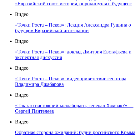
«Евразийский союз: история, опрокинутая в будущее»
Видео
«Точки Роста – Псков»: Лекция Александра Гущина о
будущем Евразийской интеграции
Видео
«Точки Роста – Псков»: доклад Дмитрия Евстафьева и
экспертная дискуссия
Видео
«Точки Роста – Псков»: видеоприветствие сенатора
Владимира Джабарова
Видео
«Так кто настоящий коллаборант, генерал Хомчак?» —
Сергей Пантелеев
Видео
Обратная сторона ожиданий: будни российского Крыма