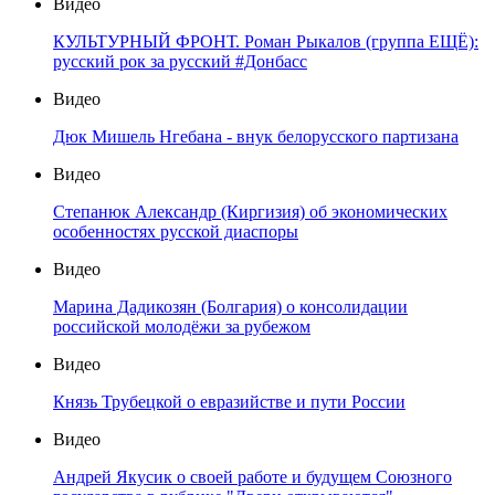
Видео
КУЛЬТУРНЫЙ ФРОНТ. Роман Рыкалов (группа ЕЩЁ):
русский рок за русский #Донбасс
Видео
Дюк Мишель Нгебана - внук белорусского партизана
Видео
Степанюк Александр (Киргизия) об экономических
особенностях русской диаспоры
Видео
Марина Дадикозян (Болгария) о консолидации
российской молодёжи за рубежом
Видео
Князь Трубецкой о евразийстве и пути России
Видео
Андрей Якусик о своей работе и будущем Союзного