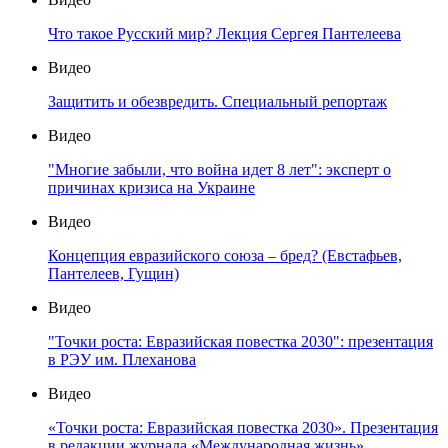
Что такое Русский мир? Лекция Сергея Пантелеева
Видео
Защитить и обезвредить. Специальный репортаж
Видео
"Многие забыли, что война идет 8 лет": эксперт о
причинах кризиса на Украине
Видео
Концепция евразийского союза – бред? (Евстафьев,
Пантелеев, Гущин)
Видео
"Точки роста: Евразийская повестка 2030": презентация
в РЭУ им. Плеханова
Видео
«Точки роста: Евразийская повестка 2030». Презентация
в редакции журнала «Международная жизнь»