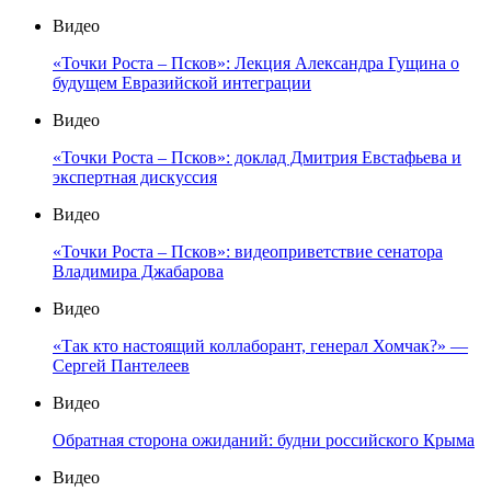
Видео
«Точки Роста – Псков»: Лекция Александра Гущина о
будущем Евразийской интеграции
Видео
«Точки Роста – Псков»: доклад Дмитрия Евстафьева и
экспертная дискуссия
Видео
«Точки Роста – Псков»: видеоприветствие сенатора
Владимира Джабарова
Видео
«Так кто настоящий коллаборант, генерал Хомчак?» —
Сергей Пантелеев
Видео
Обратная сторона ожиданий: будни российского Крыма
Видео