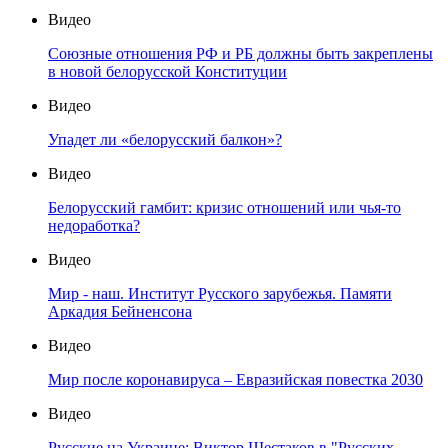
Видео
Союзные отношения РФ и РБ должны быть закреплены
в новой белорусской Конституции
Видео
Упадет ли «белорусский балкон»?
Видео
Белорусский гамбит: кризис отношений или чья-то
недоработка?
Видео
Мир - наш. Институт Русского зарубежья. Памяти
Аркадия Бейненсона
Видео
Мир после коронавируса – Евразийская повестка 2030
Видео
Русские на Украине: Виктор Шестаков в "Русских