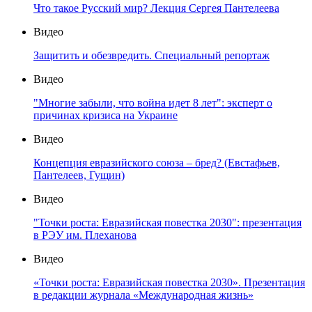
Что такое Русский мир? Лекция Сергея Пантелеева
Видео
Защитить и обезвредить. Специальный репортаж
Видео
"Многие забыли, что война идет 8 лет": эксперт о
причинах кризиса на Украине
Видео
Концепция евразийского союза – бред? (Евстафьев,
Пантелеев, Гущин)
Видео
"Точки роста: Евразийская повестка 2030": презентация
в РЭУ им. Плеханова
Видео
«Точки роста: Евразийская повестка 2030». Презентация
в редакции журнала «Международная жизнь»