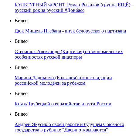
КУЛЬТУРНЫЙ ФРОНТ. Роман Рыкалов (группа ЕЩЁ):
русский рок за русский #Донбасс
Видео
Дюк Мишель Нгебана - внук белорусского партизана
Видео
Степанюк Александр (Киргизия) об экономических
особенностях русской диаспоры
Видео
Марина Дадикозян (Болгария) о консолидации
российской молодёжи за рубежом
Видео
Князь Трубецкой о евразийстве и пути России
Видео
Андрей Якусик о своей работе и будущем Союзного
государства в рубрике "Двери открываются"