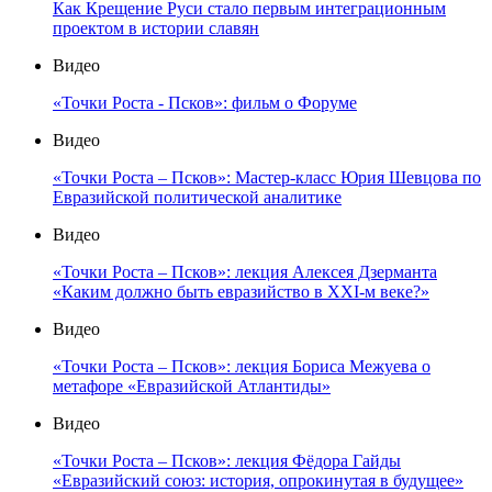
Как Крещение Руси стало первым интеграционным
проектом в истории славян
Видео
«Точки Роста - Псков»: фильм о Форуме
Видео
«Точки Роста – Псков»: Мастер-класс Юрия Шевцова по
Евразийской политической аналитике
Видео
«Точки Роста – Псков»: лекция Алексея Дзерманта
«Каким должно быть евразийство в XXI-м веке?»
Видео
«Точки Роста – Псков»: лекция Бориса Межуева о
метафоре «Евразийской Атлантиды»
Видео
«Точки Роста – Псков»: лекция Фёдора Гайды
«Евразийский союз: история, опрокинутая в будущее»