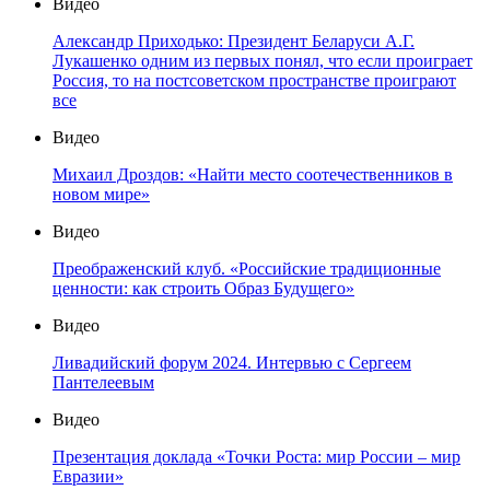
Видео
Александр Приходько: Президент Беларуси А.Г.
Лукашенко одним из первых понял, что если проиграет
Россия, то на постсоветском пространстве проиграют
все
Видео
Михаил Дроздов: «Найти место соотечественников в
новом мире»
Видео
Преображенский клуб. «Российские традиционные
ценности: как строить Образ Будущего»
Видео
Ливадийский форум 2024. Интервью с Сергеем
Пантелеевым
Видео
Презентация доклада «Точки Роста: мир России – мир
Евразии»