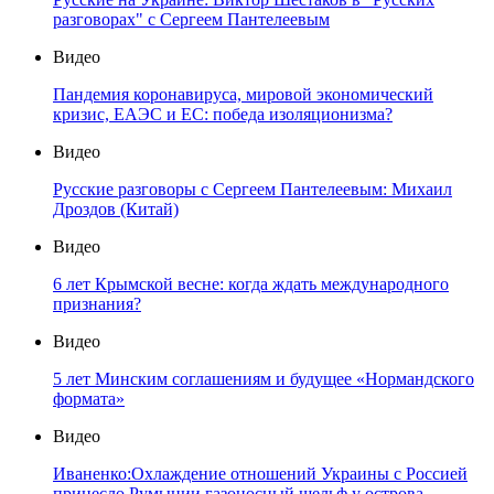
разговорах" с Сергеем Пантелеевым
Видео
Пандемия коронавируса, мировой экономический
кризис, ЕАЭС и ЕС: победа изоляционизма?
Видео
Русские разговоры с Сергеем Пантелеевым: Михаил
Дроздов (Китай)
Видео
6 лет Крымской весне: когда ждать международного
признания?
Видео
5 лет Минским соглашениям и будущее «Нормандского
формата»
Видео
Иваненко:Охлаждение отношений Украины с Россией
принесло Румынии газоносный шельф у острова