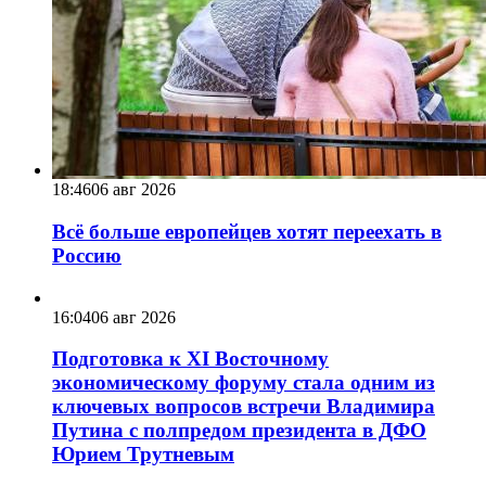
18:46
06 авг 2026
Всё больше европейцев хотят переехать в
Россию
16:04
06 авг 2026
Подготовка к XI Восточному
экономическому форуму стала одним из
ключевых вопросов встречи Владимира
Путина с полпредом президента в ДФО
Юрием Трутневым