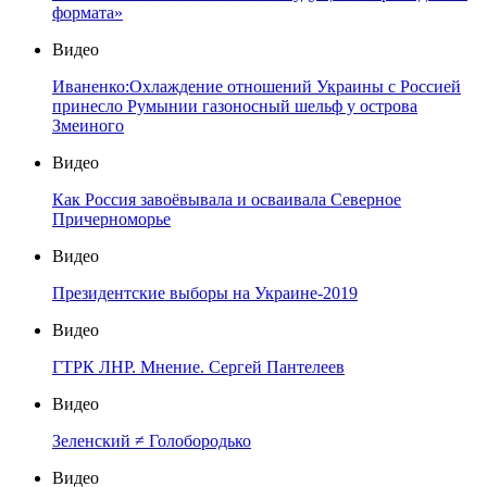
формата»
Видео
Иваненко:Охлаждение отношений Украины с Россией
принесло Румынии газоносный шельф у острова
Змеиного
Видео
Как Россия завоёвывала и осваивала Северное
Причерноморье
Видео
Президентские выборы на Украине-2019
Видео
ГТРК ЛНР. Мнение. Сергей Пантелеев
Видео
Зеленский ≠ Голобородько
Видео