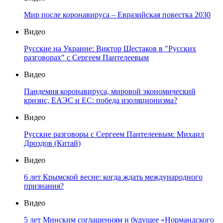
Мир после коронавируса – Евразийская повестка 2030
Видео
Русские на Украине: Виктор Шестаков в "Русских
разговорах" с Сергеем Пантелеевым
Видео
Пандемия коронавируса, мировой экономический
кризис, ЕАЭС и ЕС: победа изоляционизма?
Видео
Русские разговоры с Сергеем Пантелеевым: Михаил
Дроздов (Китай)
Видео
6 лет Крымской весне: когда ждать международного
признания?
Видео
5 лет Минским соглашениям и будущее «Нормандского