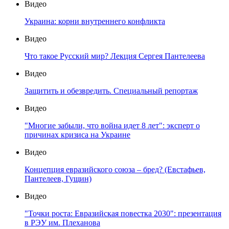
Видео
Украина: корни внутреннего конфликта
Видео
Что такое Русский мир? Лекция Сергея Пантелеева
Видео
Защитить и обезвредить. Специальный репортаж
Видео
"Многие забыли, что война идет 8 лет": эксперт о
причинах кризиса на Украине
Видео
Концепция евразийского союза – бред? (Евстафьев,
Пантелеев, Гущин)
Видео
"Точки роста: Евразийская повестка 2030": презентация
в РЭУ им. Плеханова