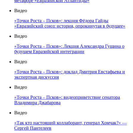
метафоре «Евразийской Атлантиды»
Видео
«Точки Роста – Псков»: лекция Фёдора Гайды
«Евразийский союз: история, опрокинутая в будущее»
Видео
«Точки Роста – Псков»: Лекция Александра Гущина о
будущем Евразийской интеграции
Видео
«Точки Роста – Псков»: доклад Дмитрия Евстафьева и
экспертная дискуссия
Видео
«Точки Роста – Псков»: видеоприветствие сенатора
Владимира Джабарова
Видео
«Так кто настоящий коллаборант, генерал Хомчак?» —
Сергей Пантелеев