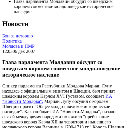
Глава парламента Молдавии обсудит со шведским
королем совместное молдо-шведское историческое
наследие
Новости
Бои за историю
Политика
Молдова и ПМР
12:03
06 дек 2007
Глава парламента Молдавии обсудит со
шведским королем совместное молдо-шведское
историческое наследие
Спикер парламента Республики Молдова Мариан Лупу,
находясь с официальным визитом в Швеции, был принят
шведским королем Карлом XVI Густавом, сообщает
ИА
"Новости-Молдова".
Мариан Лупу обсудил с королем
Швеции проект "Общее молдо-шведское историческое
наследие". Как сообщает ИА "Новости-Молдова", начало
связей между двумя народами положило "пребывание
шведского короля Карла XII на территории нынешнего
молдавского города Варница в 1709-1713 гг." Король Швеции