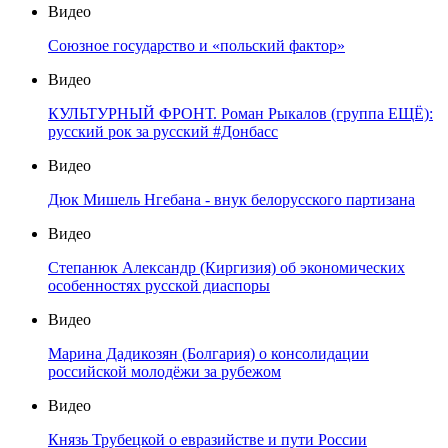
Видео
Союзное государство и «польский фактор»
Видео
КУЛЬТУРНЫЙ ФРОНТ. Роман Рыкалов (группа ЕЩЁ):
русский рок за русский #Донбасс
Видео
Дюк Мишель Нгебана - внук белорусского партизана
Видео
Степанюк Александр (Киргизия) об экономических
особенностях русской диаспоры
Видео
Марина Дадикозян (Болгария) о консолидации
российской молодёжи за рубежом
Видео
Князь Трубецкой о евразийстве и пути России