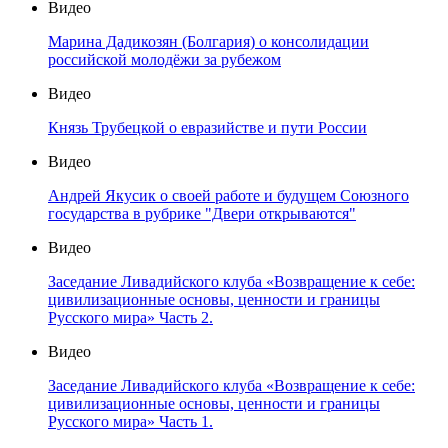
Видео
Марина Дадикозян (Болгария) о консолидации
российской молодёжи за рубежом
Видео
Князь Трубецкой о евразийстве и пути России
Видео
Андрей Якусик о своей работе и будущем Союзного
государства в рубрике "Двери открываются"
Видео
Заседание Ливадийского клуба «Возвращение к себе:
цивилизационные основы, ценности и границы
Русского мира» Часть 2.
Видео
Заседание Ливадийского клуба «Возвращение к себе:
цивилизационные основы, ценности и границы
Русского мира» Часть 1.