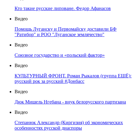
Кто такие русские липоване. Федор Афанасов
Видео
Помощь Луганску и Первомайску доставили БФ
"Ратибор" и РОО "Луганское землячество"
Видео
Союзное государство и «польский фактор»
Видео
КУЛЬТУРНЫЙ ФРОНТ. Роман Рыкалов (группа ЕЩЁ):
русский рок за русский #Донбасс
Видео
Дюк Мишель Нгебана - внук белорусского партизана
Видео
Степанюк Александр (Киргизия) об экономических
особенностях русской диаспоры