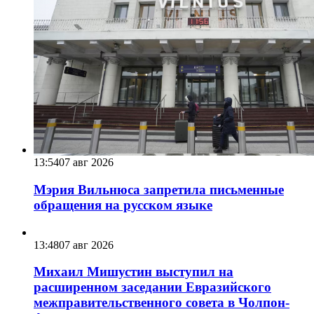
13:54
07 авг 2026
Мэрия Вильнюса запретила письменные
обращения на русском языке
13:48
07 авг 2026
Михаил Мишустин выступил на
расширенном заседании Евразийского
межправительственного совета в Чолпон-