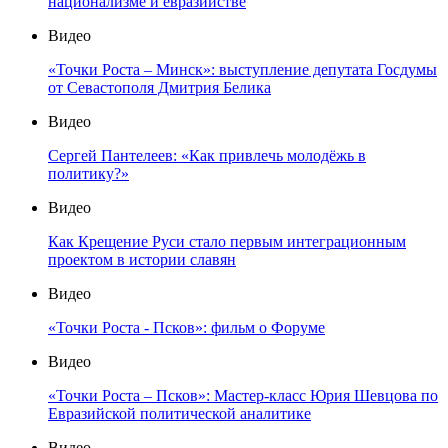
национализме и евразийстве
Видео
«Точки Роста – Минск»: выступление депутата Госдумы
от Севастополя Дмитрия Белика
Видео
Сергей Пантелеев: «Как привлечь молодёжь в
политику?»
Видео
Как Крещение Руси стало первым интеграционным
проектом в истории славян
Видео
«Точки Роста - Псков»: фильм о Форуме
Видео
«Точки Роста – Псков»: Мастер-класс Юрия Шевцова по
Евразийской политической аналитике
Видео