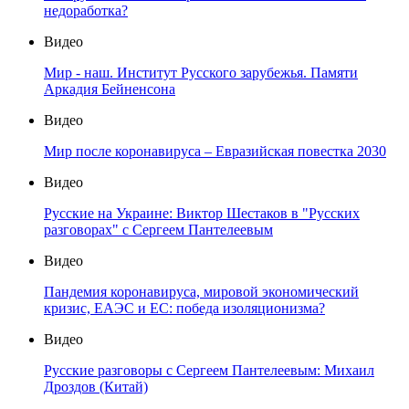
недоработка?
Видео
Мир - наш. Институт Русского зарубежья. Памяти
Аркадия Бейненсона
Видео
Мир после коронавируса – Евразийская повестка 2030
Видео
Русские на Украине: Виктор Шестаков в "Русских
разговорах" с Сергеем Пантелеевым
Видео
Пандемия коронавируса, мировой экономический
кризис, ЕАЭС и ЕС: победа изоляционизма?
Видео
Русские разговоры с Сергеем Пантелеевым: Михаил
Дроздов (Китай)