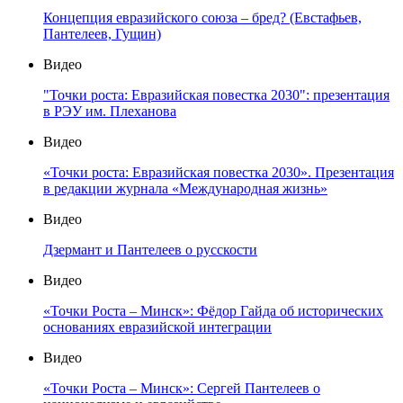
Концепция евразийского союза – бред? (Евстафьев,
Пантелеев, Гущин)
Видео
"Точки роста: Евразийская повестка 2030": презентация
в РЭУ им. Плеханова
Видео
«Точки роста: Евразийская повестка 2030». Презентация
в редакции журнала «Международная жизнь»
Видео
Дзермант и Пантелеев о русскости
Видео
«Точки Роста – Минск»: Фёдор Гайда об исторических
основаниях евразийской интеграции
Видео
«Точки Роста – Минск»: Сергей Пантелеев о