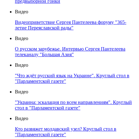
предвыборной гонки
Видео
Видеоприветствие Сергея Пантелеева форуму "365-
летие Переяславской рады"
Видео
О русском зарубежье. Интервью Сергея Пантелеева
телеканалу "Большая Азия"
Видео
"Что ждёт русский язык на Украине". Круглый стол в
"Парламентской газете"
Видео
"Украина: эскалация по всем направлениям". Круглый
стол в "Парламентской газете"
Видео
Кто развяжет молдавский узел? Круглый стол в
"Парламентской газете"