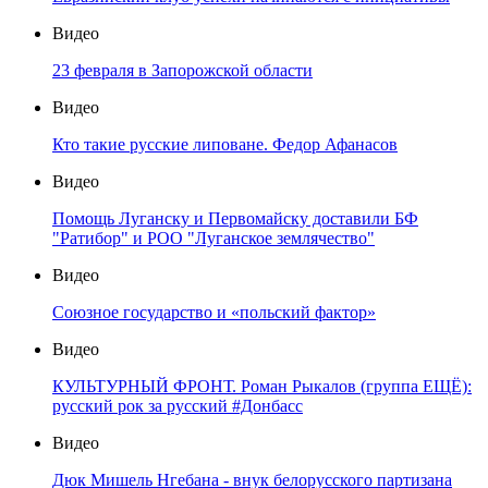
Видео
23 февраля в Запорожской области
Видео
Кто такие русские липоване. Федор Афанасов
Видео
Помощь Луганску и Первомайску доставили БФ
"Ратибор" и РОО "Луганское землячество"
Видео
Союзное государство и «польский фактор»
Видео
КУЛЬТУРНЫЙ ФРОНТ. Роман Рыкалов (группа ЕЩЁ):
русский рок за русский #Донбасс
Видео
Дюк Мишель Нгебана - внук белорусского партизана