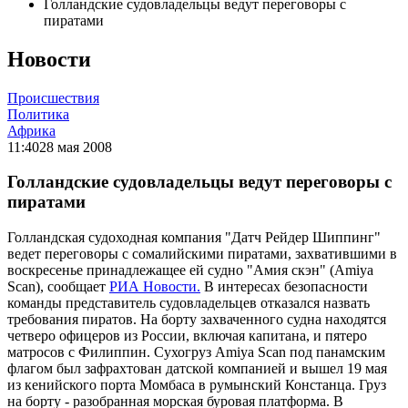
Голландские судовладельцы ведут переговоры с
пиратами
Новости
Происшествия
Политика
Африка
11:40
28 мая 2008
Голландские судовладельцы ведут переговоры с
пиратами
Голландская судоходная компания "Датч Рейдер Шиппинг"
ведет переговоры с сомалийскими пиратами, захватившими в
воскресенье принадлежащее ей судно "Амия скэн" (Amiya
Scan), сообщает
РИА Новости.
В интересах безопасности
команды представитель судовладельцев отказался назвать
требования пиратов. На борту захваченного судна находятся
четверо офицеров из России, включая капитана, и пятеро
матросов с Филиппин. Сухогруз Amiya Scan под панамским
флагом был зафрахтован датской компанией и вышел 19 мая
из кенийского порта Момбаса в румынский Констанца. Груз
на борту - разобранная морская буровая платформа. В