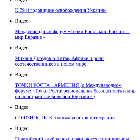
К 79-й годовщине освобождения Украины
Видео
Международный форум «Точки Роста: мир России —
мир Евразии»
Видео
Михаил Дроздов о Китае, Африке и роли
соотечественников в новом мире
Видео
ТОЧКИ РОСТА - АРМЕНИЯ (о Международном
форуме «Точки Роста: региональная безопасность и мир
на пространстве Большой Евразии» )
Видео
СОЮЗНОСТЬ. К залогам успехов интеграции
Видео
Евразийский клуб успехи начинаются с инициативы