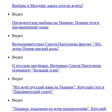
Выборы в Молдове: каких итогов ждать?
Видео
Президентские выборы на Украине. Первые итоги
предвыборной гонки
Видео
Видеоприветствие Сергея Пантелеева форуму "365-
летие Переяславской рады"
Видео
О русском зарубежье. Интервью Сергея Пантелеева
телеканалу "Большая Азия"
Видео
"Что ждёт русский язык на Украине". Круглый стол в
"Парламентской газете"
Видео
"Украина: эскалация по всем направлениям". Круглый