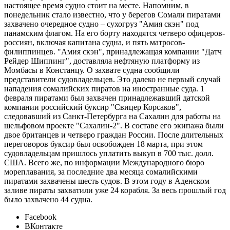
настоящее время судно стоит на месте. Напомним, в
понедельник стало известно, что у берегов Сомали пиратами
захвачено очередное судно – сухогруз "Амия скэн" под
панамским флагом. На его борту находятся четверо офицеров-
россиян, включая капитана судна, и пять матросов-
филиппинцев. "Амия скэн", принадлежащая компании "Датч
Рейдер Шиппинг", доставляла нефтяную платформу из
Момбасы в Констанцу. О захвате судна сообщили
представители судовладельцев. Это далеко не первый случай
нападения сомалийских пиратов на иностранные суда. 1
февраля пиратами был захвачен принадлежавший датской
компании российский буксир "Свицер Корсаков",
следовавший из Санкт-Петербурга на Сахалин для работы на
шельфовом проекте "Сахалин-2". В составе его экипажа были
двое британцев и четверо граждан России. После длительных
переговоров буксир был освобожден 18 марта, при этом
судовладельцам пришлось уплатить выкуп в 700 тыс. долл.
США. Всего же, по информации Международного бюро
мореплавания, за последние два месяца сомалийскими
пиратами захвачены шесть судов. В этом году в Аденском
заливе пираты захватили уже 24 корабля. За весь прошлый год
было захвачено 44 судна.
Facebook
ВКонтакте