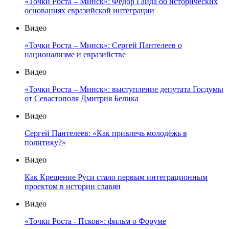
«Точки Роста – Минск»: Фёдор Гайда об исторических
основаниях евразийской интеграции
Видео
«Точки Роста – Минск»: Сергей Пантелеев о
национализме и евразийстве
Видео
«Точки Роста – Минск»: выступление депутата Госдумы
от Севастополя Дмитрия Белика
Видео
Сергей Пантелеев: «Как привлечь молодёжь в
политику?»
Видео
Как Крещение Руси стало первым интеграционным
проектом в истории славян
Видео
«Точки Роста - Псков»: фильм о Форуме