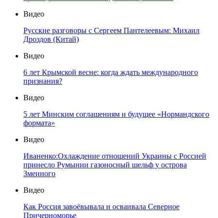
Видео
Русские разговоры с Сергеем Пантелеевым: Михаил
Дроздов (Китай)
Видео
6 лет Крымской весне: когда ждать международного
признания?
Видео
5 лет Минским соглашениям и будущее «Нормандского
формата»
Видео
Иваненко:Охлаждение отношений Украины с Россией
принесло Румынии газоносный шельф у острова
Змеиного
Видео
Как Россия завоёвывала и осваивала Северное
Причерноморье