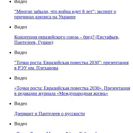
Видео
"Многие забыли, что война идет 8 лет": эксперт о
причинах кризиса на Украине
Видео
Концепция евразийского союза – бред? (Евстафьев,
Пантелеев, Гущин)
Видео
"Точки роста: Евразийская повестка 2030": презентация
в РЭУ им. Плеханова
Видео
«Точки роста: Евразийская повестка 2030». Презентация
в редакции журнала «Международная жизнь»
Видео
Дзермант и Пантелеев о русскости
Видео