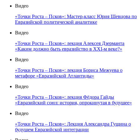
Видео
«Точки Роста – Псков»: Мастер-класс Юрия Шевцова по
Евразийской политической аналитике
Видео
«Точки Роста – Псков»: лекция Алексея Дзерманта
«Каким должно быть евразийство в XXI-м веке?»
Видео
«Точки Роста – Псков»: лекция Бориса Межуева о
метафоре «Евразийской Атлантиды»
Видео
«Точки Роста – Псков»: лекция Фёдора Гайды
«Евразийский союз: история, опрокинутая в будущее»
Видео
«Точки Роста – Псков»: Лекция Александра Гущина о
будущем Евразийской интеграции