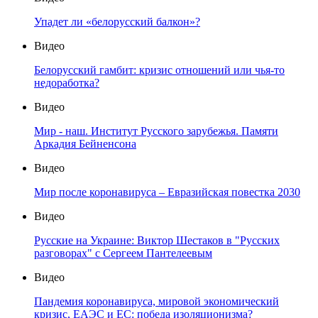
Упадет ли «белорусский балкон»?
Видео
Белорусский гамбит: кризис отношений или чья-то
недоработка?
Видео
Мир - наш. Институт Русского зарубежья. Памяти
Аркадия Бейненсона
Видео
Мир после коронавируса – Евразийская повестка 2030
Видео
Русские на Украине: Виктор Шестаков в "Русских
разговорах" с Сергеем Пантелеевым
Видео
Пандемия коронавируса, мировой экономический
кризис, ЕАЭС и ЕС: победа изоляционизма?