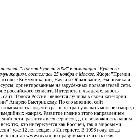
 Интернет "Премия Рунета 2008" в номинации "Рунет за
уникациям, состоялась 25 ноября в Москве
. Жюри "Премии
и Массовые Коммуникации, Наука и Образование, Экономика и
есурсы, ориентированные на зарубежных пользователей сети.
е российского сегмента Интернета и чья деятельность
 сайт "Голоса России" является лучшим в своей категории.
ссии" Андрею Быстрицкому. По его мнению, сайт
возможность людям из разных стран узнавать многое о мире, в
ьтимедийных жанрах. Развитие именно этого направлением
дийности, развития всех сервисов, дать возможность нашим
сех тех, кто интересуется как Россией, так и мировыми
ии" уже 12 лет вещает в Интернете. В 1996 году, когда
ас портал www.ruvr.ru по праву может считать себя