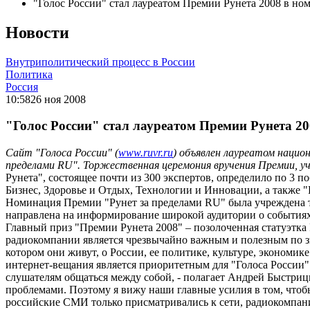
"Голос России" стал лауреатом Премии Рунета 2008 в но
Новости
Внутриполитический процесс в России
Политика
Россия
10:58
26 ноя 2008
"Голос России" стал лауреатом Премии Рунета 2
Сайт "Голоса России" (
www.ruvr.ru
) объявлен лауреатом нацио
пределами RU". Торжественная церемония вручения Премии, у
Рунета", состоящее почти из 300 экспертов, определило по 3 
Бизнес, Здоровье и Отдых, Технологии и Инновации, а также "
Номинация Премии "Рунет за пределами RU" была учреждена тр
направлена на информирование широкой аудитории о событиях и
Главный приз "Премии Рунета 2008" – позолоченная статуэтка
радиокомпании является чрезвычайно важным и полезным по зн
котором они живут, о России, ее политике, культуре, эконом
интернет-вещания является приоритетным для "Голоса России
слушателям общаться между собой, - полагает Андрей Быстрицк
проблемами. Поэтому я вижу наши главные усилия в том, чтобы 
российские СМИ только присматривались к сети, радиокомпани