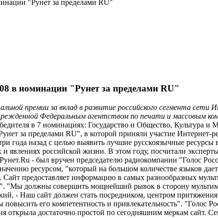
минации "Рунет за пределами RU"
008 в номинации "Рунет за пределами RU"
нальной премии за вклад в развитие российского сегмента сети
чрежденной Федеральным агентством по печати и массовым комм
победителя в 7 номинациях: Государство и Общество, Культура 
Рунет за пределами RU", в которой приняли участие Интернет-р
и года назад с целью выявить лучшие русскоязычные ресурсы вн
 явлениях российской жизни. В этом году, посчитали эксперты,
 Рунет.Ru - был вручен председателю радиокомпании "Голос Ро
ачению ресурсом, "который на большом количестве языков дает 
ике. Сайт предоставляет информацию в самых разнообразных мул
"". "Мы должны совершить мощнейший рывок в сторону мультиме
ий, - Наш сайт должен стать посредником, центром притяжения в
повысить его компетентность и привлекательность". "Голос Росс
я открыла достаточно простой по сегодняшним меркам сайт. Сейч