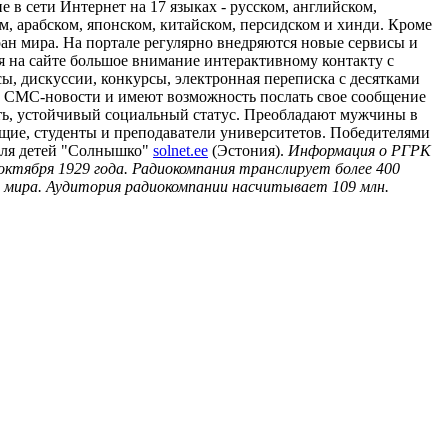
 в сети Интернет на 17 языках - русском, английском,
ом, арабском, японском, китайском, персидском и хинди. Кроме
ран мира. На портале регулярно внедряются новые сервисы и
 на сайте большое внимание интерактивному контакту с
, дискуссии, конкурсы, электронная переписка с десятками
е СМС-новости и имеют возможность послать свое сообщение
сть, устойчивый социальный статус. Преобладают мужчины в
ащие, студенты и преподаватели университетов. Победителями
для детей "Солнышко"
solnet.ee
(Эстония).
Информация о РГРК
октября 1929 года. Радиокомпания транслирует более 400
й мира. Аудитория радиокомпании насчитывает 109 млн.