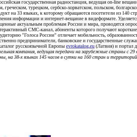
ссийская государственная радиостанция, ведущая on-line вещание
, греческом, турецком, сербско-хорватском, польском, болгарск
укт на 33 языках, к которому обращаются посетители из 140 ст
ения информации и интернет-вещание в видеформате. Уделяется
щенные актуальным проблемам России и мира, проводятся опросы
интерактивный СМС-канал, абоненты которого получают коротки
аудиторию "Голоса России" отличает мобильность, образованно
щественно предприниматели, банковские и государственные служ
 каталог русскоязычной Европы
evrokatalog.eu
(Латвия) и портал 
ельная компания, ведущая передачи на зарубежные страны с 29 
, на 38-х языках 145 часов в сутки на 160 стран и территори