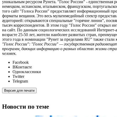
уникальным ресурсом Рунета. "Голос России" - единственная ро
немецком, испанском, итальянском, французском, португальском
того сайт "Голоса России" предоставляет информационный прод
форматы вещания. Это весь мультимедийный спектр предоставл
аудиторией: открываются специальные "горячие линии", посвя
тысяч корреспондентов. В этом году "Голос России" открыл 
на сайт. По данным социологических исследований Интернет-
возрасте 25-50 лет, жители наиболее развитых стран, преиму
этого года в номинации "Рунет за пределами RU" также стали
"Голос России": "Голос России" — государственная радиовещат
программ, дающих информацию о разных областях жизни страны
человек
.
Facebook
ВКонтакте
Одноклассники
Twitter
Telegram
Версия для печати
Новости по теме