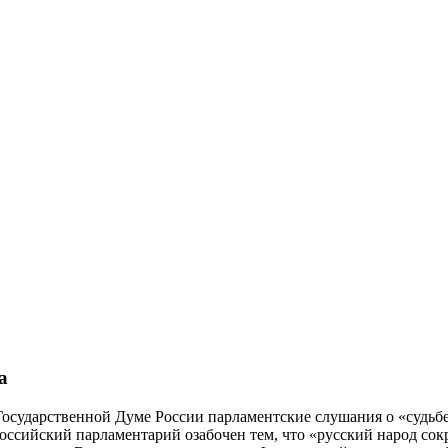
а
сударственной Думе России парламентские слушания о «судьбе
ссийский парламентарий озабочен тем, что «русский народ сокра