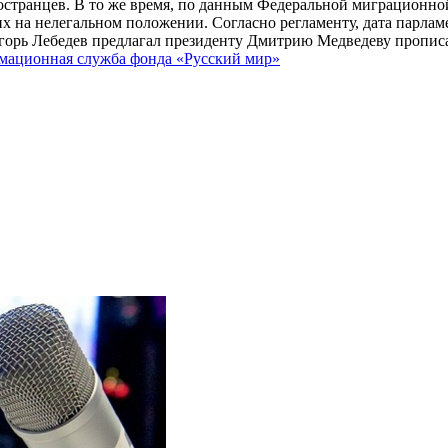
ностранцев. В то же время, по данным Федеральной миграционно
х на нелегальном положении. Согласно регламенту, дата парлам
орь Лебедев предлагал президенту Дмитрию Медведеву прописат
ационная служба фонда «Русский мир»