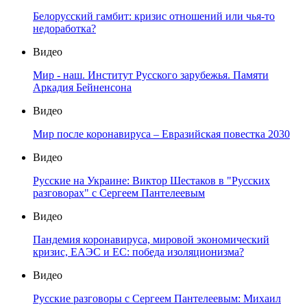
Белорусский гамбит: кризис отношений или чья-то
недоработка?
Видео
Мир - наш. Институт Русского зарубежья. Памяти
Аркадия Бейненсона
Видео
Мир после коронавируса – Евразийская повестка 2030
Видео
Русские на Украине: Виктор Шестаков в "Русских
разговорах" с Сергеем Пантелеевым
Видео
Пандемия коронавируса, мировой экономический
кризис, ЕАЭС и ЕС: победа изоляционизма?
Видео
Русские разговоры с Сергеем Пантелеевым: Михаил