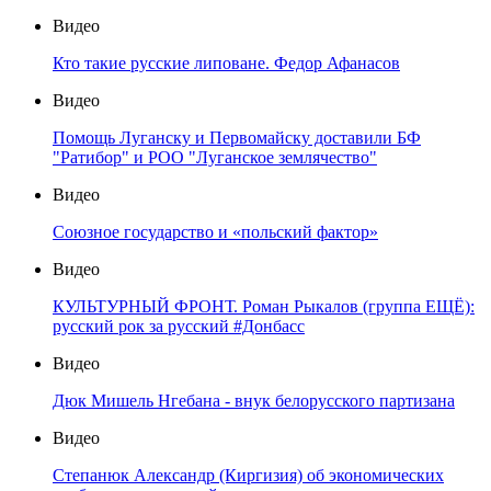
Видео
Кто такие русские липоване. Федор Афанасов
Видео
Помощь Луганску и Первомайску доставили БФ
"Ратибор" и РОО "Луганское землячество"
Видео
Союзное государство и «польский фактор»
Видео
КУЛЬТУРНЫЙ ФРОНТ. Роман Рыкалов (группа ЕЩЁ):
русский рок за русский #Донбасс
Видео
Дюк Мишель Нгебана - внук белорусского партизана
Видео
Степанюк Александр (Киргизия) об экономических