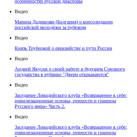
особенностях русской диаспоры
Видео
Марина Дадикозян (Болгария) о консолидации
российской молодёжи за рубежом
Видео
Князь Трубецкой о евразийстве и пути России
Видео
Андрей Якусик о своей работе и будущем Союзного
государства в рубрике "Двери открываются"
Видео
Заседание Ливадийского клуба «Возвращение к себе:
цивилизационные основы, ценности и границы
Русского мира» Часть 2.
Видео
Заседание Ливадийского клуба «Возвращение к себе:
цивилизационные основы, ценности и границы