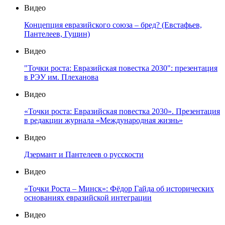
Видео
Концепция евразийского союза – бред? (Евстафьев,
Пантелеев, Гущин)
Видео
"Точки роста: Евразийская повестка 2030": презентация
в РЭУ им. Плеханова
Видео
«Точки роста: Евразийская повестка 2030». Презентация
в редакции журнала «Международная жизнь»
Видео
Дзермант и Пантелеев о русскости
Видео
«Точки Роста – Минск»: Фёдор Гайда об исторических
основаниях евразийской интеграции
Видео