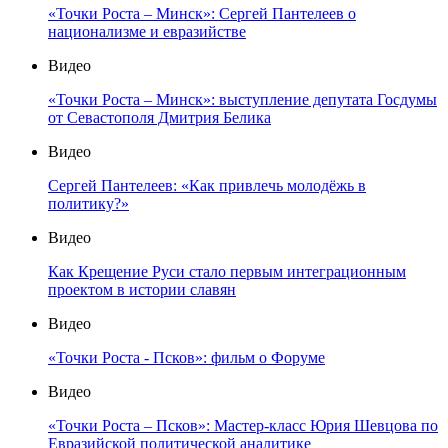
«Точки Роста – Минск»: Сергей Пантелеев о
национализме и евразийстве
Видео
«Точки Роста – Минск»: выступление депутата Госдумы
от Севастополя Дмитрия Белика
Видео
Сергей Пантелеев: «Как привлечь молодёжь в
политику?»
Видео
Как Крещение Руси стало первым интеграционным
проектом в истории славян
Видео
«Точки Роста - Псков»: фильм о Форуме
Видео
«Точки Роста – Псков»: Мастер-класс Юрия Шевцова по
Евразийской политической аналитике