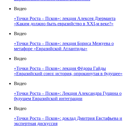
Видео
«Точки Роста – Псков»: лекция Алексея Дзерманта
«Каким должно быть евразийство в XXI-м веке?»
Видео
«Точки Роста – Псков»: лекция Бориса Межуева о
метафоре «Евразийской Атлантиды»
Видео
«Точки Роста – Псков»: лекция Фёдора Гайды
«Евразийский союз: история, опрокинутая в будущее»
Видео
«Точки Роста – Псков»: Лекция Александра Гущина о
будущем Евразийской интеграции
Видео
«Точки Роста – Псков»: доклад Дмитрия Евстафьева и
экспертная дискуссия