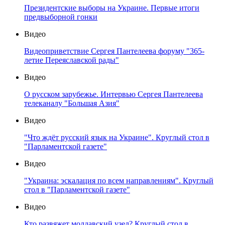
Президентские выборы на Украине. Первые итоги
предвыборной гонки
Видео
Видеоприветствие Сергея Пантелеева форуму "365-
летие Переяславской рады"
Видео
О русском зарубежье. Интервью Сергея Пантелеева
телеканалу "Большая Азия"
Видео
"Что ждёт русский язык на Украине". Круглый стол в
"Парламентской газете"
Видео
"Украина: эскалация по всем направлениям". Круглый
стол в "Парламентской газете"
Видео
Кто развяжет молдавский узел? Круглый стол в