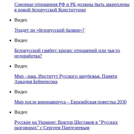
Союзные отношения РФ и РБ должны быть закреплены
в новой белорусской Конституции
Видео
Упадет ли «белорусский балкон»?
Видео
Белорусский гамбит: кризис отношений или чья-то
недоработка?
Видео
Мир - наш. Институт Русского зарубежья. Памяти
Аркадия Бейненсона
Видео
Мир после коронавируса – Евразийская повестка 2030
Видео
Русские на Украине: Виктор Шестаков в "Русских
разговорах" с Сергеем Пантелеевым