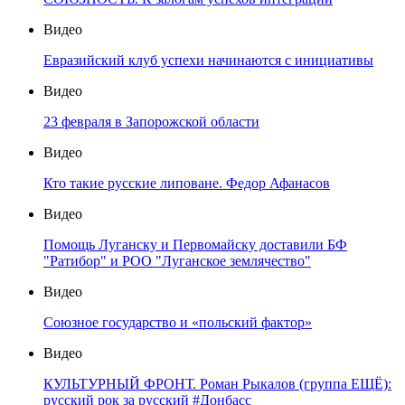
Видео
Евразийский клуб успехи начинаются с инициативы
Видео
23 февраля в Запорожской области
Видео
Кто такие русские липоване. Федор Афанасов
Видео
Помощь Луганску и Первомайску доставили БФ
"Ратибор" и РОО "Луганское землячество"
Видео
Союзное государство и «польский фактор»
Видео
КУЛЬТУРНЫЙ ФРОНТ. Роман Рыкалов (группа ЕЩЁ):
русский рок за русский #Донбасс