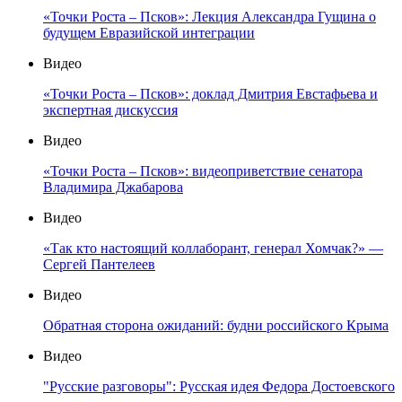
«Точки Роста – Псков»: Лекция Александра Гущина о
будущем Евразийской интеграции
Видео
«Точки Роста – Псков»: доклад Дмитрия Евстафьева и
экспертная дискуссия
Видео
«Точки Роста – Псков»: видеоприветствие сенатора
Владимира Джабарова
Видео
«Так кто настоящий коллаборант, генерал Хомчак?» —
Сергей Пантелеев
Видео
Обратная сторона ожиданий: будни российского Крыма
Видео
"Русские разговоры": Русская идея Федора Достоевского