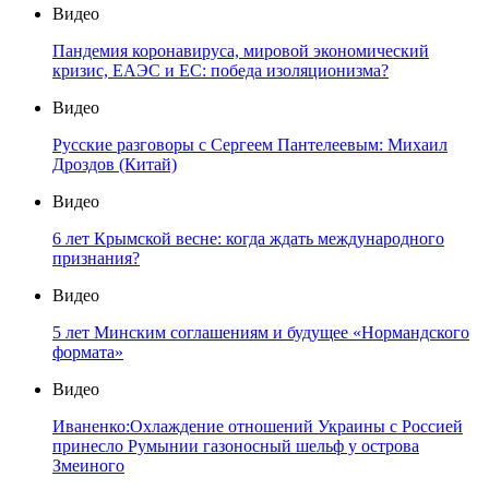
Видео
Пандемия коронавируса, мировой экономический
кризис, ЕАЭС и ЕС: победа изоляционизма?
Видео
Русские разговоры с Сергеем Пантелеевым: Михаил
Дроздов (Китай)
Видео
6 лет Крымской весне: когда ждать международного
признания?
Видео
5 лет Минским соглашениям и будущее «Нормандского
формата»
Видео
Иваненко:Охлаждение отношений Украины с Россией
принесло Румынии газоносный шельф у острова
Змеиного