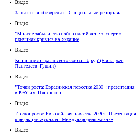
Видео
Защитить и обезвредить. Специальный репортаж
Видео
"Многие забыли, что война идет 8 лет": эксперт о
причинах кризиса на Украине
Видео
Концепция евразийского союза – бред? (Евстафьев,
Пантелеев, Гущин)
Видео
"Точки роста: Евразийская повестка 2030": презентация
в РЭУ им. Плеханова
Видео
«Точки роста: Евразийская повестка 2030». Презентация
в редакции журнала «Международная жизнь»
Видео