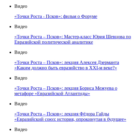
Видео
«Точки Роста - Псков»: фильм о Форуме
Видео
«Точки Роста – Псков»: Мастер-класс Юрия Шевцова по
Евразийской политической аналитике
Видео
«Точки Роста – Псков»: лекция Алексея Дзерманта
«Каким должно быть евразийство в XXI-м веке?»
Видео
«Точки Роста – Псков»: лекция Бориса Межуева о
метафоре «Евразийской Атлантиды»
Видео
«Точки Роста – Псков»: лекция Фёдора Гайды
«Евразийский союз: история, опрокинутая в будущее»
Видео