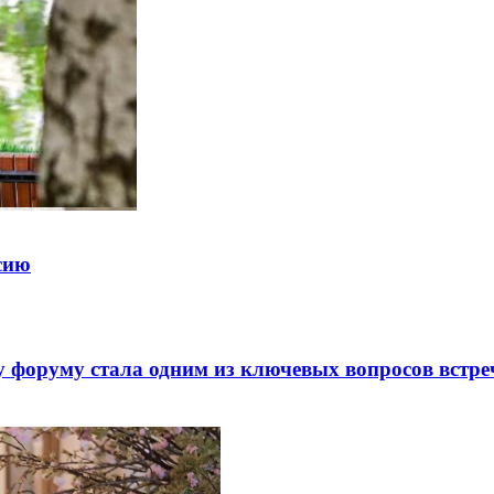
ссию
 форуму стала одним из ключевых вопросов встре