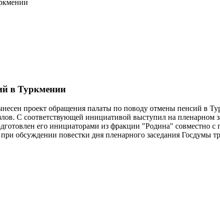
уркмении
сий в Туркмении
ынесен проект обращения палаты по поводу отмены пенсий в Тур
лов. С соответствующей инициативой выступил на пленарном з
одготовлен его инициаторами из фракции "Родина" совместно с
при обсуждении повестки дня пленарного заседания Госдумы тре