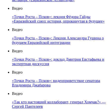
Видео
«Точки Роста – Псков»: лекция Фёдора Гайды
«Евразийский союз: история, опрокинутая в будущее»
Видео
«Точки Роста – Псков»: Лекция Александра Гущина о
будущем Евразийской интеграции
Видео
«Точки Роста – Псков»: доклад Дмитрия Евстафьева и
экспертная дискуссия
Видео
«Точки Роста – Псков»: видеоприветствие сенатора
Владимира Джабарова
Видео
«Так кто настоящий коллаборант, генерал Хомчак?» —
Сергей Пантелеев