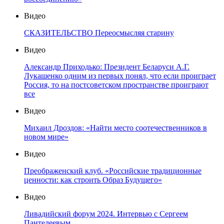
Видео
СКАЗИТЕЛЬСТВО Переосмысляя старину
Видео
Александр Приходько: Президент Беларуси А.Г.
Лукашенко одним из первых понял, что если проиграет
Россия, то на постсоветском пространстве проиграют
все
Видео
Михаил Дроздов: «Найти место соотечественников в
новом мире»
Видео
Преображенский клуб. «Российские традиционные
ценности: как строить Образ Будущего»
Видео
Ливадийский форум 2024. Интервью с Сергеем
Пантелеевым