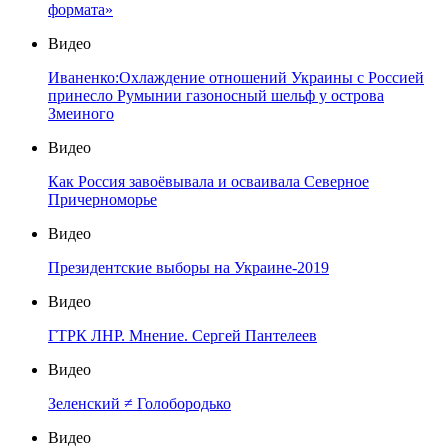
формата»
Видео
Иваненко:Охлаждение отношений Украины с Россией
принесло Румынии газоносный шельф у острова
Змеиного
Видео
Как Россия завоёвывала и осваивала Северное
Причерноморье
Видео
Президентские выборы на Украине-2019
Видео
ГТРК ЛНР. Мнение. Сергей Пантелеев
Видео
Зеленский ≠ Голобородько
Видео