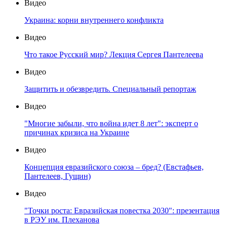
Видео
Украина: корни внутреннего конфликта
Видео
Что такое Русский мир? Лекция Сергея Пантелеева
Видео
Защитить и обезвредить. Специальный репортаж
Видео
"Многие забыли, что война идет 8 лет": эксперт о
причинах кризиса на Украине
Видео
Концепция евразийского союза – бред? (Евстафьев,
Пантелеев, Гущин)
Видео
"Точки роста: Евразийская повестка 2030": презентация
в РЭУ им. Плеханова