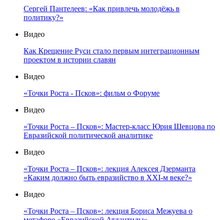
Сергей Пантелеев: «Как привлечь молодёжь в
политику?»
Видео
Как Крещение Руси стало первым интеграционным
проектом в истории славян
Видео
«Точки Роста - Псков»: фильм о Форуме
Видео
«Точки Роста – Псков»: Мастер-класс Юрия Шевцова по
Евразийской политической аналитике
Видео
«Точки Роста – Псков»: лекция Алексея Дзерманта
«Каким должно быть евразийство в XXI-м веке?»
Видео
«Точки Роста – Псков»: лекция Бориса Межуева о
метафоре «Евразийской Атлантиды»