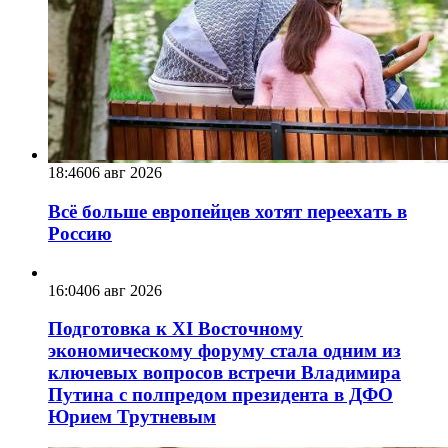
18:46
06 авг 2026
Всё больше европейцев хотят переехать в
Россию
16:04
06 авг 2026
Подготовка к XI Восточному
экономическому форуму стала одним из
ключевых вопросов встречи Владимира
Путина с полпредом президента в ДФО
Юрием Трутневым