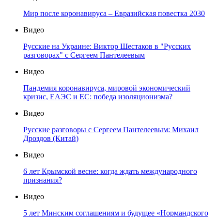
Мир после коронавируса – Евразийская повестка 2030
Видео
Русские на Украине: Виктор Шестаков в "Русских
разговорах" с Сергеем Пантелеевым
Видео
Пандемия коронавируса, мировой экономический
кризис, ЕАЭС и ЕС: победа изоляционизма?
Видео
Русские разговоры с Сергеем Пантелеевым: Михаил
Дроздов (Китай)
Видео
6 лет Крымской весне: когда ждать международного
признания?
Видео
5 лет Минским соглашениям и будущее «Нормандского