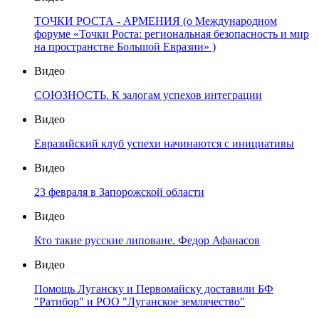
ТОЧКИ РОСТА - АРМЕНИЯ (о Международном
форуме «Точки Роста: региональная безопасность и мир
на пространстве Большой Евразии» )
Видео
СОЮЗНОСТЬ. К залогам успехов интеграции
Видео
Евразийский клуб успехи начинаются с инициативы
Видео
23 февраля в Запорожской области
Видео
Кто такие русские липоване. Федор Афанасов
Видео
Помощь Луганску и Первомайску доставили БФ
"Ратибор" и РОО "Луганское землячество"