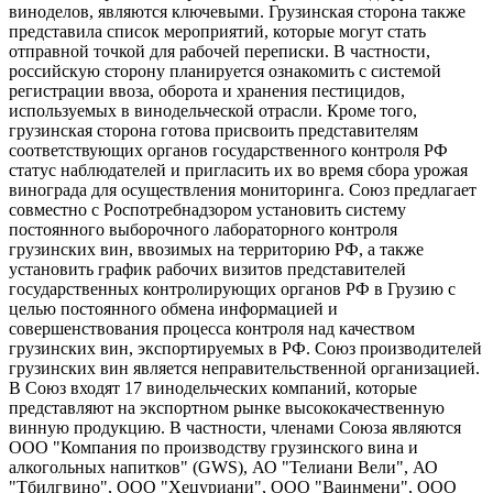
виноделов, являются ключевыми. Грузинская сторона также
представила список мероприятий, которые могут стать
отправной точкой для рабочей переписки. В частности,
российскую сторону планируется ознакомить с системой
регистрации ввоза, оборота и хранения пестицидов,
используемых в винодельческой отрасли. Кроме того,
грузинская сторона готова присвоить представителям
соответствующих органов государственного контроля РФ
статус наблюдателей и пригласить их во время сбора урожая
винограда для осуществления мониторинга. Союз предлагает
совместно с Роспотребнадзором установить систему
постоянного выборочного лабораторного контроля
грузинских вин, ввозимых на территорию РФ, а также
установить график рабочих визитов представителей
государственных контролирующих органов РФ в Грузию с
целью постоянного обмена информацией и
совершенствования процесса контроля над качеством
грузинских вин, экспортируемых в РФ. Союз производителей
грузинских вин является неправительственной организацией.
В Союз входят 17 винодельческих компаний, которые
представляют на экспортном рынке высококачественную
винную продукцию. В частности, членами Союза являются
ООО "Компания по производству грузинского вина и
алкогольных напитков" (GWS), АО "Телиани Вели", АО
"Тбилгвино", ООО "Хецуриани", ООО "Ваинмени", ООО