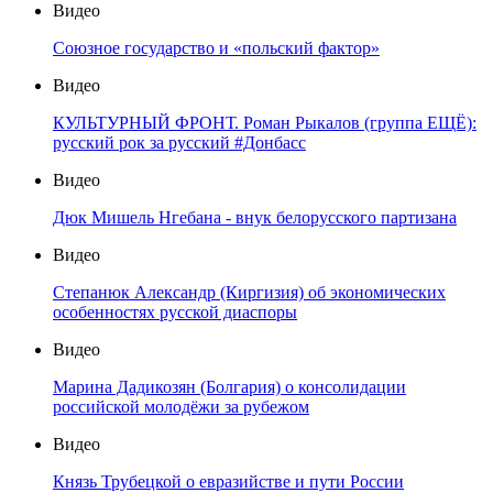
Видео
Союзное государство и «польский фактор»
Видео
КУЛЬТУРНЫЙ ФРОНТ. Роман Рыкалов (группа ЕЩЁ):
русский рок за русский #Донбасс
Видео
Дюк Мишель Нгебана - внук белорусского партизана
Видео
Степанюк Александр (Киргизия) об экономических
особенностях русской диаспоры
Видео
Марина Дадикозян (Болгария) о консолидации
российской молодёжи за рубежом
Видео
Князь Трубецкой о евразийстве и пути России