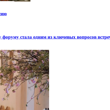
ссию
 форуму стала одним из ключевых вопросов встре