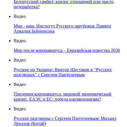
Белорусский гамбит: кризис отношений или чья-то
недоработка?
Видео
Мир - наш. Институт Русского зарубежья. Памяти
Аркадия Бейненсона
Видео
Мир после коронавируса – Евразийская повестка 2030
Видео
Русские на Украине: Виктор Шестаков в "Русских
разговорах" с Сергеем Пантелеевым
Видео
Пандемия коронавируса, мировой экономический
кризис, ЕАЭС и ЕС: победа изоляционизма?
Видео
Русские разговоры с Сергеем Пантелеевым: Михаил
Дроздов (Китай)