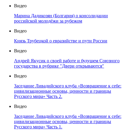
Видео
Марина Дадикозян (Болгария) о консолидации
российской молодёжи за рубежом
Видео
Князь Трубецкой о евразийстве и пути России
Видео
Андрей Якусик о своей работе и будущем Союзного
государства в рубрике "Двери открываются"
Видео
Заседание Ливадийского клуба «Возвращение к себе:
цивилизационные основы, ценности и границы
Русского мира» Часть 2.
Видео
Заседание Ливадийского клуба «Возвращение к себе:
цивилизационные основы, ценности и границы
Русского мира» Часть 1.