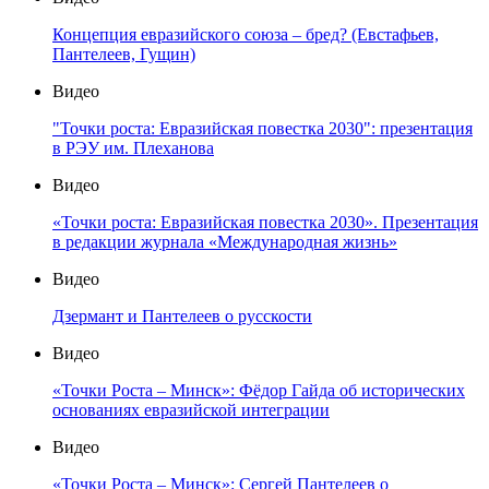
Концепция евразийского союза – бред? (Евстафьев,
Пантелеев, Гущин)
Видео
"Точки роста: Евразийская повестка 2030": презентация
в РЭУ им. Плеханова
Видео
«Точки роста: Евразийская повестка 2030». Презентация
в редакции журнала «Международная жизнь»
Видео
Дзермант и Пантелеев о русскости
Видео
«Точки Роста – Минск»: Фёдор Гайда об исторических
основаниях евразийской интеграции
Видео
«Точки Роста – Минск»: Сергей Пантелеев о