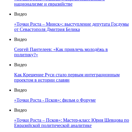
национализме и евразийстве
Видео
«Точки Роста – Минск»: выступление депутата Госдумы
от Севастополя Дмитрия Белика
Видео
Сергей Пантелеев: «Как привлечь молодёжь в
политику?»
Видео
Как Крещение Руси стало первым интеграционным
проектом в истории славян
Видео
«Точки Роста - Псков»: фильм о Форуме
Видео
«Точки Роста – Псков»: Мастер-класс Юрия Шевцова по
Евразийской политической аналитике