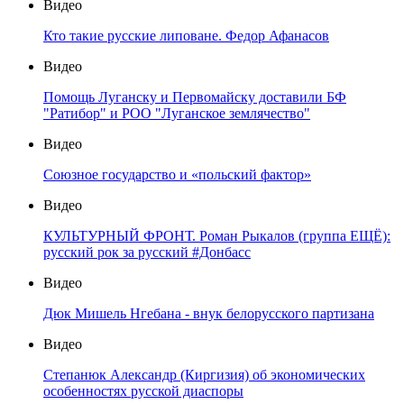
Видео
Кто такие русские липоване. Федор Афанасов
Видео
Помощь Луганску и Первомайску доставили БФ
"Ратибор" и РОО "Луганское землячество"
Видео
Союзное государство и «польский фактор»
Видео
КУЛЬТУРНЫЙ ФРОНТ. Роман Рыкалов (группа ЕЩЁ):
русский рок за русский #Донбасс
Видео
Дюк Мишель Нгебана - внук белорусского партизана
Видео
Степанюк Александр (Киргизия) об экономических
особенностях русской диаспоры