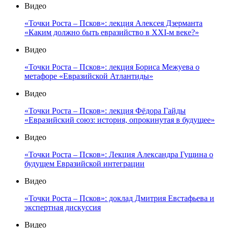
Видео
«Точки Роста – Псков»: лекция Алексея Дзерманта
«Каким должно быть евразийство в XXI-м веке?»
Видео
«Точки Роста – Псков»: лекция Бориса Межуева о
метафоре «Евразийской Атлантиды»
Видео
«Точки Роста – Псков»: лекция Фёдора Гайды
«Евразийский союз: история, опрокинутая в будущее»
Видео
«Точки Роста – Псков»: Лекция Александра Гущина о
будущем Евразийской интеграции
Видео
«Точки Роста – Псков»: доклад Дмитрия Евстафьева и
экспертная дискуссия
Видео