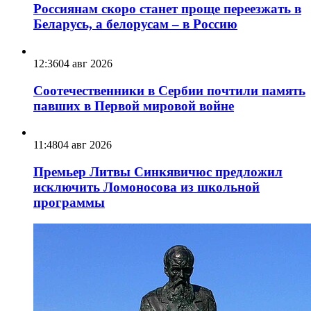
Россиянам скоро станет проще переезжать в
Беларусь, а белорусам – в Россию
12:36
04 авг 2026
Соотечественники в Сербии почтили память
павших в Первой мировой войне
11:48
04 авг 2026
Премьер Литвы Синкявичюс предложил
исключить Ломоносова из школьной
программы