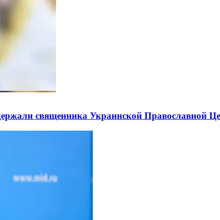
держали священника Украинской Православной Ц