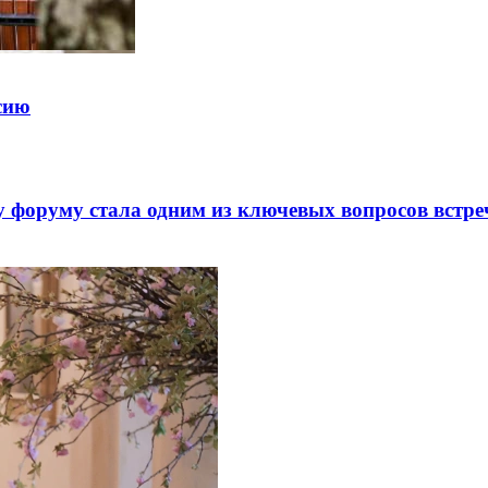
ссию
 форуму стала одним из ключевых вопросов встре