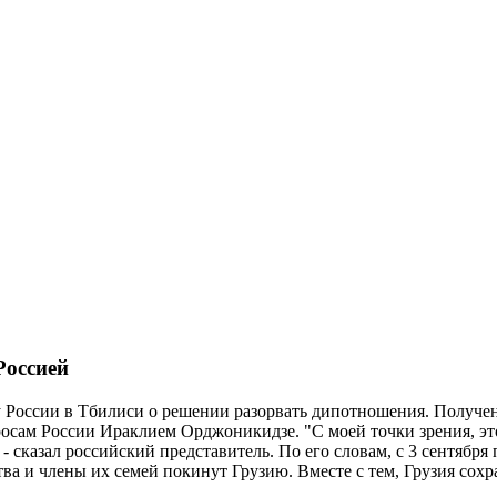
Россией
у России в Тбилиси о решении разорвать дипотношения. Получе
осам России Ираклием Орджоникидзе. "С моей точки зрения, это
сказал российский представитель. По его словам, с 3 сентября п
тва и члены их семей покинут Грузию. Вместе с тем, Грузия сох