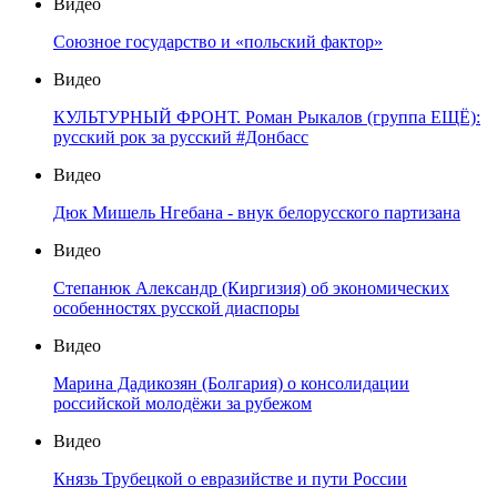
Видео
Союзное государство и «польский фактор»
Видео
КУЛЬТУРНЫЙ ФРОНТ. Роман Рыкалов (группа ЕЩЁ):
русский рок за русский #Донбасс
Видео
Дюк Мишель Нгебана - внук белорусского партизана
Видео
Степанюк Александр (Киргизия) об экономических
особенностях русской диаспоры
Видео
Марина Дадикозян (Болгария) о консолидации
российской молодёжи за рубежом
Видео
Князь Трубецкой о евразийстве и пути России