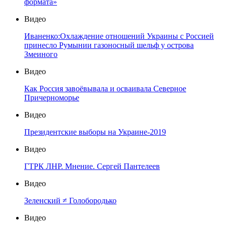
формата»
Видео
Иваненко:Охлаждение отношений Украины с Россией
принесло Румынии газоносный шельф у острова
Змеиного
Видео
Как Россия завоёвывала и осваивала Северное
Причерноморье
Видео
Президентские выборы на Украине-2019
Видео
ГТРК ЛНР. Мнение. Сергей Пантелеев
Видео
Зеленский ≠ Голобородько
Видео