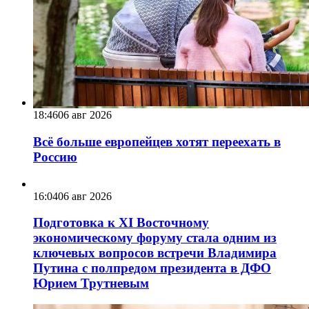
18:46
06 авг 2026
Всё больше европейцев хотят переехать в
Россию
16:04
06 авг 2026
Подготовка к XI Восточному
экономическому форуму стала одним из
ключевых вопросов встречи Владимира
Путина с полпредом президента в ДФО
Юрием Трутневым