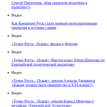
Сергей Пантелеев: «Как привлечь молодёжь в
политику?»
Видео
Как Крещение Руси стало первым интеграционным
проектом в истории славян
Видео
«Точки Роста - Псков»: фильм о Форуме
Видео
«Точки Роста – Псков»: Мастер-класс Юрия Шевцова по
Евразийской политической аналитике
Видео
«Точки Роста – Псков»: лекция Алексея Дзерманта
«Каким должно быть евразийство в XXI-м веке?»
Видео
«Точки Роста – Псков»: лекция Бориса Межуева о
метафоре «Евразийской Атлантиды»