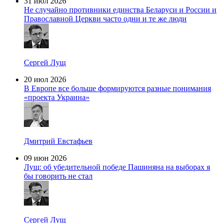
31 июл 2026
Не случайно противники единства Беларуси и России и
Православной Церкви часто одни и те же люди
Сергей Лущ
20 июл 2026
В Европе все больше формируются разные понимания
«проекта Украина»
Дмитрий Евстафьев
09 июн 2026
Лущ: об убедительной победе Пашиняна на выборах я
бы говорить не стал
Сергей Лущ