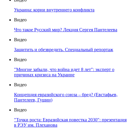
Украина: корни внутреннего конфликта
Видео
Что такое Русский мир? Лекция Сергея Пантелеева
Видео
Защитить и обезвредить. Специальный репортаж
Видео
"Многие забыли, что война идет 8 лет": эксперт о
причинах кризиса на Украине
Видео
Концепция евразийского союза – бред? (Евстафьев,
Пантелеев, Гущин)
Видео
"Точки роста: Евразийская повестка 2030": презентация
в РЭУ им. Плеханова