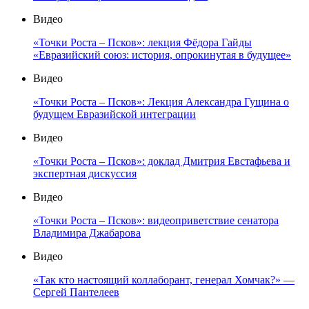
Видео
«Точки Роста – Псков»: лекция Фёдора Гайды
«Евразийский союз: история, опрокинутая в будущее»
Видео
«Точки Роста – Псков»: Лекция Александра Гущина о
будущем Евразийской интеграции
Видео
«Точки Роста – Псков»: доклад Дмитрия Евстафьева и
экспертная дискуссия
Видео
«Точки Роста – Псков»: видеоприветствие сенатора
Владимира Джабарова
Видео
«Так кто настоящий коллаборант, генерал Хомчак?» —
Сергей Пантелеев