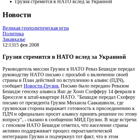
Грузия стремится в НАТО вслед за Украиной
Новости
Великая геополитическая игра
Политика
Закавказье
12:13
15 фев 2008
Грузия стремится в НАТО вслед за Украиной
Руководитель миссии Грузии в НАТО Реваз Бешидзе передал
руководству НАТО письмо с просьбой о включении своей
страны в План действий по вступлению в альянс (ПДЧ),
сообщает
Новости-Грузия.
Письмо было передано Ревазом
Бешидзе генсеку альянса Яап де Хооп Схефферу 14 февраля в
Брюсселе в штаб-квартире НАТО. "Бешидзе передал Схеферу
письмо от президента Грузии Михаила Саакашвили, где
грузинская сторона выражает готовность к присоединению к
ПДЧ и официально просит альянсу принять решение по этому
вопросу", - сказано в сообщении МИД Грузии. В ходе встречи
с генсеком НАТО Бешидзе отметил, что население страны
активно поддерживает процесс евроатлантической
интеграции Грузии и подчеркнул тот факт, что в этом