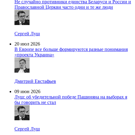
Не случайно противники единства Беларуси и России и
Православной Церкви часто одни и те же люди
Сергей Лущ
20 июл 2026
В Европе все больше формируются разные понимания
«проекта Украина»
Дмитрий Евстафьев
09 июн 2026
Лущ: об убедительной победе Пашиняна на выборах я
бы говорить не стал
Сергей Лущ