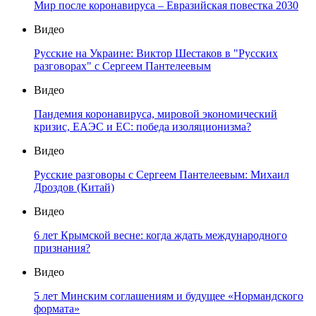
Мир после коронавируса – Евразийская повестка 2030
Видео
Русские на Украине: Виктор Шестаков в "Русских
разговорах" с Сергеем Пантелеевым
Видео
Пандемия коронавируса, мировой экономический
кризис, ЕАЭС и ЕС: победа изоляционизма?
Видео
Русские разговоры с Сергеем Пантелеевым: Михаил
Дроздов (Китай)
Видео
6 лет Крымской весне: когда ждать международного
признания?
Видео
5 лет Минским соглашениям и будущее «Нормандского
формата»