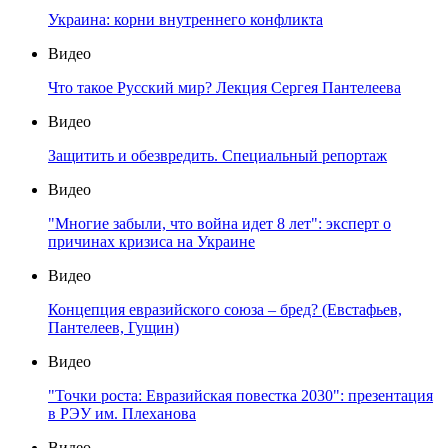
Украина: корни внутреннего конфликта
Видео
Что такое Русский мир? Лекция Сергея Пантелеева
Видео
Защитить и обезвредить. Специальный репортаж
Видео
"Многие забыли, что война идет 8 лет": эксперт о
причинах кризиса на Украине
Видео
Концепция евразийского союза – бред? (Евстафьев,
Пантелеев, Гущин)
Видео
"Точки роста: Евразийская повестка 2030": презентация
в РЭУ им. Плеханова
Видео