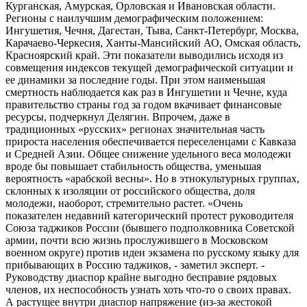
Курганская, Амурская, Орловская и Ивановская области.
Регионы с наилучшим демографическим положением:
Ингушетия, Чечня, Дагестан, Тыва, Санкт-Петербург, Москва,
Карачаево-Черкесия, Ханты-Мансийский АО, Омская область,
Красноярский край. Эти показатели выводились исходя из
совмещения индексов текущей демографической ситуации и
ее динамики за последние годы. При этом наименьшая
смертность наблюдается как раз в Ингушетии и Чечне, куда
правительство страны год за годом вкачивает финансовые
ресурсы, подчеркнул Делягин. Впрочем, даже в
традиционных «русских» регионах значительная часть
прироста населения обеспечивается переселенцами с Кавказа
и Средней Азии. Общее снижение удельного веса молодежи
вроде бы повышает стабильность общества, уменьшая
вероятность «арабской весны». Но в этнокультурных группах,
склонных к изоляции от российского общества, доля
молодежи, наоборот, стремительно растет. «Очень
показателен недавний категорический протест руководителя
Союза таджиков России (бывшего подполковника Советской
армии, почти всю жизнь прослужившего в Московском
военном округе) против идеи экзамена по русскому языку для
прибывающих в Россию таджиков, - заметил эксперт. -
Руководству диаспор крайне выгодно бесправие рядовых
членов, их неспособность узнать хоть что-то о своих правах.
А растущее внутри диаспор напряжение (из-за жестокой