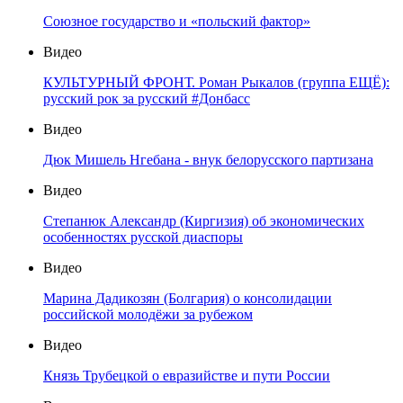
Союзное государство и «польский фактор»
Видео
КУЛЬТУРНЫЙ ФРОНТ. Роман Рыкалов (группа ЕЩЁ):
русский рок за русский #Донбасс
Видео
Дюк Мишель Нгебана - внук белорусского партизана
Видео
Степанюк Александр (Киргизия) об экономических
особенностях русской диаспоры
Видео
Марина Дадикозян (Болгария) о консолидации
российской молодёжи за рубежом
Видео
Князь Трубецкой о евразийстве и пути России