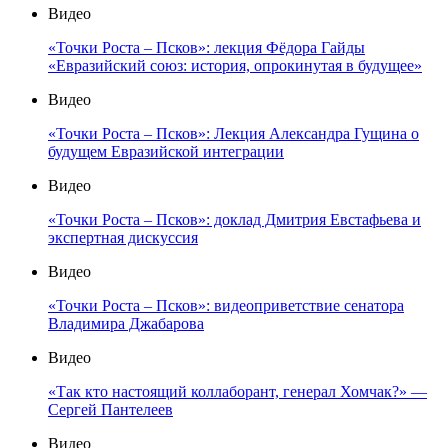
Видео
«Точки Роста – Псков»: лекция Фёдора Гайды
«Евразийский союз: история, опрокинутая в будущее»
Видео
«Точки Роста – Псков»: Лекция Александра Гущина о
будущем Евразийской интеграции
Видео
«Точки Роста – Псков»: доклад Дмитрия Евстафьева и
экспертная дискуссия
Видео
«Точки Роста – Псков»: видеоприветствие сенатора
Владимира Джабарова
Видео
«Так кто настоящий коллаборант, генерал Хомчак?» —
Сергей Пантелеев
Видео