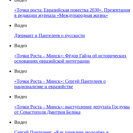
«Точки роста: Евразийская повестка 2030». Презентация
в редакции журнала «Международная жизнь»
Видео
Дзермант и Пантелеев о русскости
Видео
«Точки Роста – Минск»: Фёдор Гайда об исторических
основаниях евразийской интеграции
Видео
«Точки Роста – Минск»: Сергей Пантелеев о
национализме и евразийстве
Видео
«Точки Роста – Минск»: выступление депутата Госдумы
от Севастополя Дмитрия Белика
Видео
Сергей Пантелеев: «Как привлечь молодёжь в