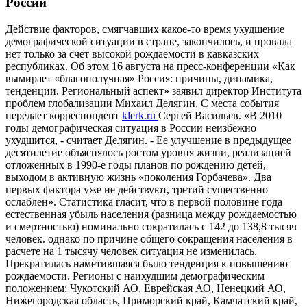
России
Действие факторов, смягчавших какое-то время ухудшение
демографической ситуации в стране, закончилось, и провала
нет только за счет высокой рождаемости в кавказских
республиках. Об этом 16 августа на пресс-конференции «Как
вымирает «благополучная» Россия: причины, динамика,
тенденции. Региональный аспект» заявил директор Института
проблем глобализации Михаил Делягин. С места события
передает корреспондент
klerk.ru
Сергей Васильев. «В 2010
годы демографическая ситуация в России неизбежно
ухудшится, - считает Делягин. - Ее улучшение в предыдущее
десятилетие объяснялось ростом уровня жизни, реализацией
отложенных в 1990-е годы планов по рождению детей,
выходом в активную жизнь «поколения Горбачева». Два
первых фактора уже не действуют, третий существенно
ослаблен». Статистика гласит, что в первой половине года
естественная убыль населения (разница между рождаемостью
и смертностью) номинально сократилась с 142 до 138,8 тысяч
человек. однако по причине общего сокращения населения в
расчете на 1 тысячу человек ситуация не изменилась.
Прекратилась наметившаяся было тенденция к повышению
рождаемости. Регионы с наихудшим демографическим
положением: Чукотский АО, Еврейская АО, Ненецкий АО,
Нижегородская область, Приморский край, Камчатский край,