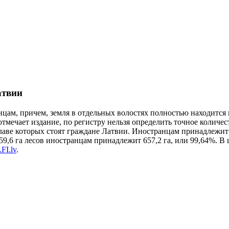
атвии
цам, причем, земля в отдельных волостях полностью находится 
отмечает издание, по регистру нельзя определить точное количес
лаве которых стоят граждане Латвии. Иностранцам принадлежит 
,6 га лесов иностранцам принадлежит 657,2 га, или 99,64%. В ц
FI.lv
.