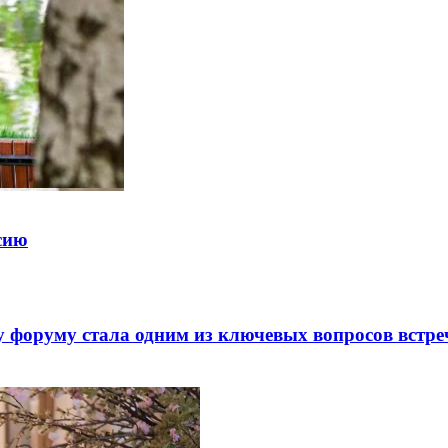
ссию
 форуму стала одним из ключевых вопросов встре