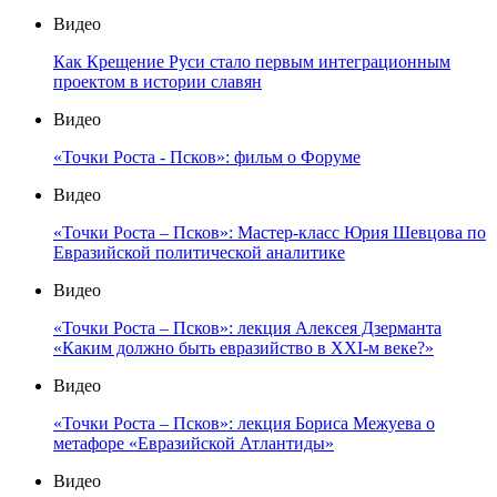
Видео
Как Крещение Руси стало первым интеграционным
проектом в истории славян
Видео
«Точки Роста - Псков»: фильм о Форуме
Видео
«Точки Роста – Псков»: Мастер-класс Юрия Шевцова по
Евразийской политической аналитике
Видео
«Точки Роста – Псков»: лекция Алексея Дзерманта
«Каким должно быть евразийство в XXI-м веке?»
Видео
«Точки Роста – Псков»: лекция Бориса Межуева о
метафоре «Евразийской Атлантиды»
Видео