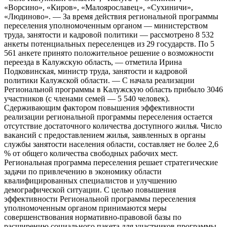
«Ворсино», «Киров», «Малоярославец», «Сухиничи»,
«Людиново». — За время действия региональной программы
переселения уполномоченным органом — министерством
труда, занятости и кадровой политики — рассмотрено 8 532
анкеты потенциальных переселенцев из 29 государств. По 5
561 анкете принято положительное решение о возможности
переезда в Калужскую область, — отметила Ирина
Подковинская, министр труда, занятости и кадровой
политики Калужской области. — С начала реализации
Региональной программы в Калужскую область прибыло 3046
участников (с членами семей — 5 540 человек).
Сдерживающим фактором повышения эффективности
реализации региональной программы переселения остается
отсутствие достаточного количества доступного жилья. Число
вакансий с предоставлением жилья, заявленных в органы
службы занятости населения области, составляет не более 2,6
% от общего количества свободных рабочих мест.
Региональная программа переселения решает стратегические
задачи по привлечению в экономику области
квалифицированных специалистов и улучшению
демографической ситуации. С целью повышения
эффективности Региональной программы переселения
уполномоченным органом принимаются меры
совершенствования нормативно-правовой базы по
расширению социального пакета для участников программы,