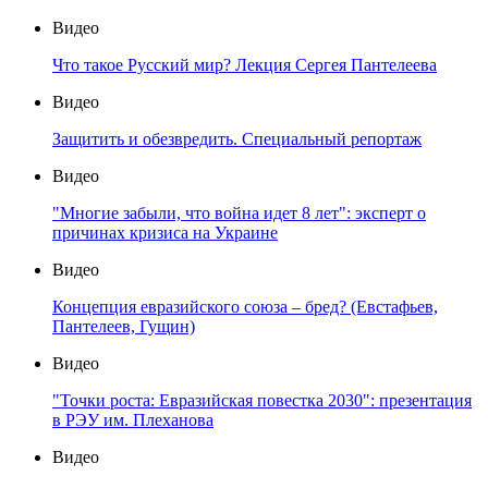
Видео
Что такое Русский мир? Лекция Сергея Пантелеева
Видео
Защитить и обезвредить. Специальный репортаж
Видео
"Многие забыли, что война идет 8 лет": эксперт о
причинах кризиса на Украине
Видео
Концепция евразийского союза – бред? (Евстафьев,
Пантелеев, Гущин)
Видео
"Точки роста: Евразийская повестка 2030": презентация
в РЭУ им. Плеханова
Видео