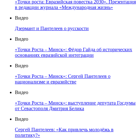
«Точки роста: Евразийская повестка 2030». Презентация
в редакции журнала «Международная жизнь»
Видео
Дзермант и Пантелеев о русскости
Видео
«Точки Роста – Минск»: Фёдор Гайда об исторических
основаниях евразийской интеграции
Видео
«Точки Роста – Минск»: Сергей Пантелеев о
национализме и евразийстве
Видео
«Точки Роста – Минск»: выступление депутата Госдумы
от Севастополя Дмитрия Белика
Видео
Сергей Пантелеев: «Как привлечь молодёжь в
политику?»