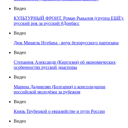
Видео
КУЛЬТУРНЫЙ ФРОНТ. Роман Рыкалов (группа ЕЩЁ):
русский рок за русский #Донбасс
Видео
Дюк Мишель Нгебана - внук белорусского партизана
Видео
Степанюк Александр (Киргизия) об экономических
особенностях русской диаспоры
Видео
Марина Дадикозян (Болгария) о консолидации
российской молодёжи за рубежом
Видео
Князь Трубецкой о евразийстве и пути России
Видео