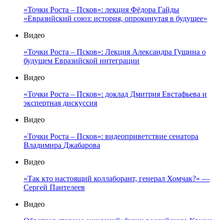
«Точки Роста – Псков»: лекция Фёдора Гайды
«Евразийский союз: история, опрокинутая в будущее»
Видео
«Точки Роста – Псков»: Лекция Александра Гущина о
будущем Евразийской интеграции
Видео
«Точки Роста – Псков»: доклад Дмитрия Евстафьева и
экспертная дискуссия
Видео
«Точки Роста – Псков»: видеоприветствие сенатора
Владимира Джабарова
Видео
«Так кто настоящий коллаборант, генерал Хомчак?» —
Сергей Пантелеев
Видео