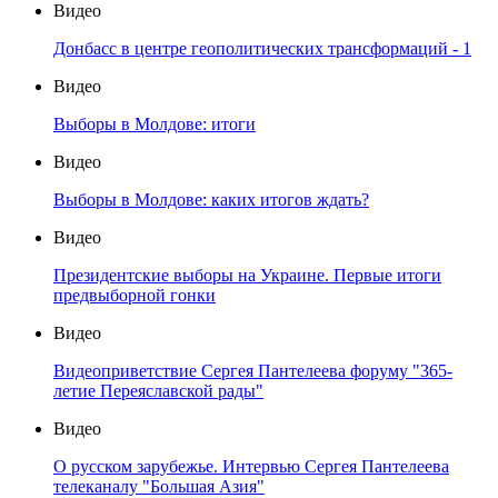
Видео
Донбасс в центре геополитических трансформаций - 1
Видео
Выборы в Молдове: итоги
Видео
Выборы в Молдове: каких итогов ждать?
Видео
Президентские выборы на Украине. Первые итоги
предвыборной гонки
Видео
Видеоприветствие Сергея Пантелеева форуму "365-
летие Переяславской рады"
Видео
О русском зарубежье. Интервью Сергея Пантелеева
телеканалу "Большая Азия"