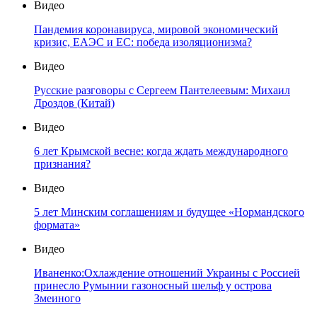
Видео
Пандемия коронавируса, мировой экономический
кризис, ЕАЭС и ЕС: победа изоляционизма?
Видео
Русские разговоры с Сергеем Пантелеевым: Михаил
Дроздов (Китай)
Видео
6 лет Крымской весне: когда ждать международного
признания?
Видео
5 лет Минским соглашениям и будущее «Нормандского
формата»
Видео
Иваненко:Охлаждение отношений Украины с Россией
принесло Румынии газоносный шельф у острова
Змеиного