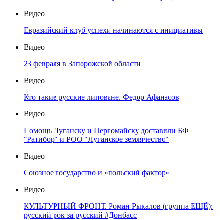
Видео
Евразийский клуб успехи начинаются с инициативы
Видео
23 февраля в Запорожской области
Видео
Кто такие русские липоване. Федор Афанасов
Видео
Помощь Луганску и Первомайску доставили БФ
"Ратибор" и РОО "Луганское землячество"
Видео
Союзное государство и «польский фактор»
Видео
КУЛЬТУРНЫЙ ФРОНТ. Роман Рыкалов (группа ЕЩЁ):
русский рок за русский #Донбасс