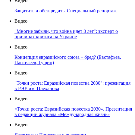
Видео
Защитить и обезвредить. Специальный репортаж
Видео
"Многие забыли, что война идет 8 лет": эксперт о
причинах кризиса на Украине
Видео
Концепция евразийского союза – бред? (Евстафьев,
Пантелеев, Гущин)
Видео
"Точки роста: Евразийская повестка 2030": презентация
в РЭУ им. Плеханова
Видео
«Точки роста: Евразийская повестка 2030». Презентация
в редакции журнала «Международная жизнь»
Видео
Дзермант и Пантелеев о русскости