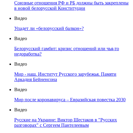
Союзные отношения РФ и РБ должны быть закреплены
в новой белорусской Конституции
Видео
Упадет ли «белорусский балкон»?
Видео
Белорусский гамбит: кризис отношений или чья-то
недоработка?
Видео
Мир - наш. Институт Русского зарубежья. Памяти
Аркадия Бейненсона
Видео
Мир после коронавируса – Евразийская повестка 2030
Видео
Русские на Украине: Виктор Шестаков в "Русских
разговорах" с Сергеем Пантелеевым