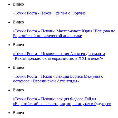
Видео
«Точки Роста - Псков»: фильм о Форуме
Видео
«Точки Роста – Псков»: Мастер-класс Юрия Шевцова по
Евразийской политической аналитике
Видео
«Точки Роста – Псков»: лекция Алексея Дзерманта
«Каким должно быть евразийство в XXI-м веке?»
Видео
«Точки Роста – Псков»: лекция Бориса Межуева о
метафоре «Евразийской Атлантиды»
Видео
«Точки Роста – Псков»: лекция Фёдора Гайды
«Евразийский союз: история, опрокинутая в будущее»
Видео