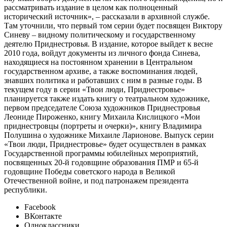
рассматривать издание в целом как полноценный
исторический источник», – рассказали в архивной службе.
Там уточнили, что первый том серии будет посвящен Виктору
Синеву – видному политическому и государственному
деятелю Приднестровья. В издание, которое выйдет к весне
2010 года, войдут документы из личного фонда Синева,
находящиеся на постоянном хранении в Центральном
государственном архиве, а также воспоминания людей,
знавших политика и работавших с ним в разные годы. В
текущем году в серии «Твои люди, Приднестровье»
планируется также издать книгу о театральном художнике,
первом председателе Союза художников Приднестровья
Леониде Пироженко, книгу Михаила Кислицкого «Мои
приднестровцы (портреты и очерки)», книгу Владимира
Полушина о художнике Михаиле Ларионове. Выпуск серии
«Твои люди, Приднестровье» будет осуществлен в рамках
Государственной программы юбилейных мероприятий,
посвященных 20-й годовщине образования ПМР и 65-й
годовщине Победы советского народа в Великой
Отечественной войне, и под патронажем президента
республики.
Facebook
ВКонтакте
Одноклассники