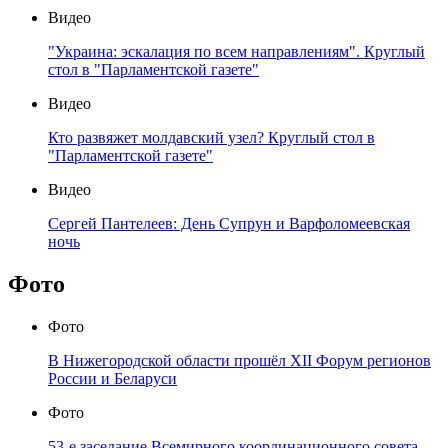
Видео
"Украина: эскалация по всем направлениям". Круглый
стол в "Парламентской газете"
Видео
Кто развяжет молдавский узел? Круглый стол в
"Парламентской газете"
Видео
Сергей Пантелеев: День Супрун и Варфоломеевская
ночь
Фото
Фото
В Нижегородской области прошёл XII Форум регионов
России и Беларуси
Фото
53-е заседание Всемирного координационного совета