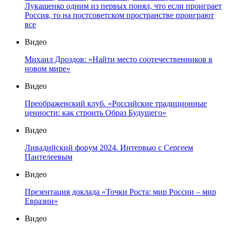
Лукашенко одним из первых понял, что если проиграет
Россия, то на постсоветском пространстве проиграют
все
Видео
Михаил Дроздов: «Найти место соотечественников в
новом мире»
Видео
Преображенский клуб. «Российские традиционные
ценности: как строить Образ Будущего»
Видео
Ливадийский форум 2024. Интервью с Сергеем
Пантелеевым
Видео
Презентация доклада «Точки Роста: мир России – мир
Евразии»
Видео