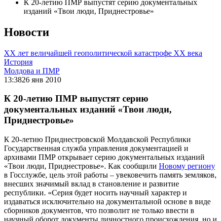
К 20-летию ПМР выпустят серию документальных
изданий «Твои люди, Приднестровье»
Новости
ХХ лет величайшей геополитической катастрофе ХХ века
История
Молдова и ПМР
13:38
26 янв 2010
К 20-летию ПМР выпустят серию
документальных изданий «Твои люди,
Приднестровье»
К 20-летию Приднестровской Молдавской Республики
Государственная служба управления документацией и
архивами ПМР открывает серию документальных изданий
«Твои люди, Приднестровье». Как сообщили
Новому региону
в Госслужбе, цель этой работы – увековечить память земляков,
внесших значимый вклад в становление и развитие
республики. «Серия будет носить научный характер и
издаваться исключительно на документальной основе в виде
сборников документов, что позволит не только ввести в
научный оборот документы личностного происхождения, но и