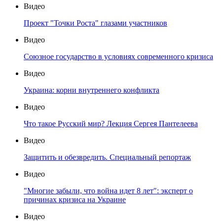
Видео
Проект "Точки Роста" глазами участников
Видео
Союзное государство в условиях современного кризиса
Видео
Украина: корни внутреннего конфликта
Видео
Что такое Русский мир? Лекция Сергея Пантелеева
Видео
Защитить и обезвредить. Специальный репортаж
Видео
"Многие забыли, что война идет 8 лет": эксперт о
причинах кризиса на Украине
Видео