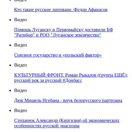
Кто такие русские липоване. Федор Афанасов
Видео
Помощь Луганску и Первомайску доставили БФ
"Ратибор" и РОО "Луганское землячество"
Видео
Союзное государство и «польский фактор»
Видео
КУЛЬТУРНЫЙ ФРОНТ. Роман Рыкалов (группа ЕЩЁ):
русский рок за русский #Донбасс
Видео
Дюк Мишель Нгебана - внук белорусского партизана
Видео
Степанюк Александр (Киргизия) об экономических
особенностях русской диаспоры