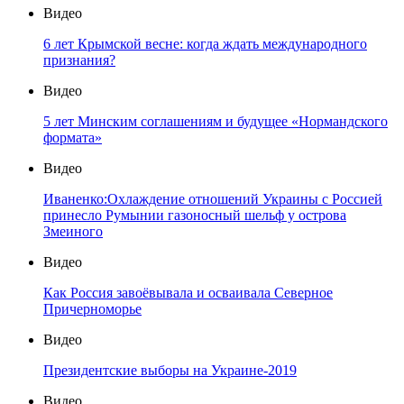
Видео
6 лет Крымской весне: когда ждать международного
признания?
Видео
5 лет Минским соглашениям и будущее «Нормандского
формата»
Видео
Иваненко:Охлаждение отношений Украины с Россией
принесло Румынии газоносный шельф у острова
Змеиного
Видео
Как Россия завоёвывала и осваивала Северное
Причерноморье
Видео
Президентские выборы на Украине-2019
Видео