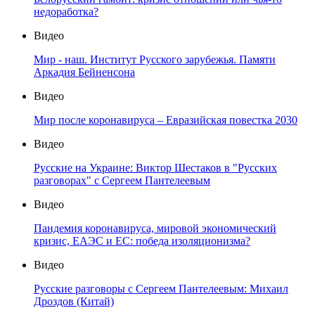
недоработка?
Видео
Мир - наш. Институт Русского зарубежья. Памяти
Аркадия Бейненсона
Видео
Мир после коронавируса – Евразийская повестка 2030
Видео
Русские на Украине: Виктор Шестаков в "Русских
разговорах" с Сергеем Пантелеевым
Видео
Пандемия коронавируса, мировой экономический
кризис, ЕАЭС и ЕС: победа изоляционизма?
Видео
Русские разговоры с Сергеем Пантелеевым: Михаил
Дроздов (Китай)