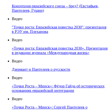
Концепция евразийского союза – бред? (Евстафьев,
Пантелеев, Гущин)
Видео
"Точки роста: Евразийская повестка 2030": презентация
в РЭУ им. Плеханова
Видео
«Точки роста: Евразийская повестка 2030». Презентация
в редакции журнала «Международная жизнь»
Видео
Дзермант и Пантелеев о русскости
Видео
«Точки Роста – Минск»: Фёдор Гайда об исторических
основаниях евразийской интеграции
Видео
«Точки Роста – Минск»: Сергей Пантелеев о