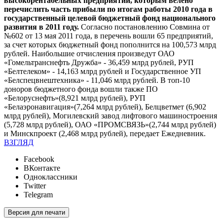
высокорентабельных предприятий, которым велено
перечислить часть прибыли по итогам работы 2010 года в
государственный целевой бюджетный фонд национального
развития в 2011 году.
Согласно постановлению Совмина от
№602 от 13 мая 2011 года, в перечень вошли 65 предприятий,
за счет которых бюджетный фонд пополнится на 100,573 млрд
рублей. Наибольшие отчисления произведут ОАО
«Гомельтранснефть Дружба» - 36,459 млрд рублей, РУП
«Белтелеком» - 14,163 млрд рублей и Государственное УП
«Белспецвнештехника» - 11,046 млрд рублей. В топ-10
доноров бюджетного фонда вошли также ПО
«Белоруснефть»(8,921 млрд рублей), РУП
«Белаэронавигация»(7,264 млрд рублей), Белцветмет (6,902
млрд рублей), Могилевский завод лифтового машиностроения
(5,728 млрд рублей), ОАО «ПРОМСВЯЗЬ»(2,744 млрд рублей)
и Минскпроект (2,468 млрд рублей), передает Ежедневник.
ВЗГЛЯД
Facebook
ВКонтакте
Одноклассники
Twitter
Telegram
Версия для печати