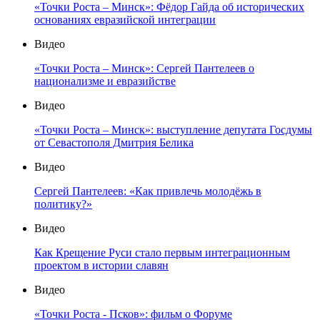
«Точки Роста – Минск»: Фёдор Гайда об исторических
основаниях евразийской интеграции
Видео
«Точки Роста – Минск»: Сергей Пантелеев о
национализме и евразийстве
Видео
«Точки Роста – Минск»: выступление депутата Госдумы
от Севастополя Дмитрия Белика
Видео
Сергей Пантелеев: «Как привлечь молодёжь в
политику?»
Видео
Как Крещение Руси стало первым интеграционным
проектом в истории славян
Видео
«Точки Роста - Псков»: фильм о Форуме