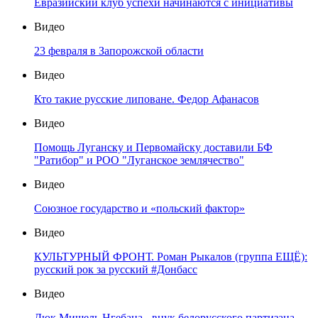
Евразийский клуб успехи начинаются с инициативы
Видео
23 февраля в Запорожской области
Видео
Кто такие русские липоване. Федор Афанасов
Видео
Помощь Луганску и Первомайску доставили БФ
"Ратибор" и РОО "Луганское землячество"
Видео
Союзное государство и «польский фактор»
Видео
КУЛЬТУРНЫЙ ФРОНТ. Роман Рыкалов (группа ЕЩЁ):
русский рок за русский #Донбасс
Видео
Дюк Мишель Нгебана - внук белорусского партизана