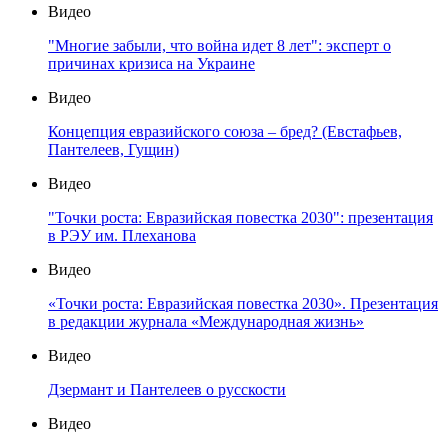
Видео
"Многие забыли, что война идет 8 лет": эксперт о
причинах кризиса на Украине
Видео
Концепция евразийского союза – бред? (Евстафьев,
Пантелеев, Гущин)
Видео
"Точки роста: Евразийская повестка 2030": презентация
в РЭУ им. Плеханова
Видео
«Точки роста: Евразийская повестка 2030». Презентация
в редакции журнала «Международная жизнь»
Видео
Дзермант и Пантелеев о русскости
Видео