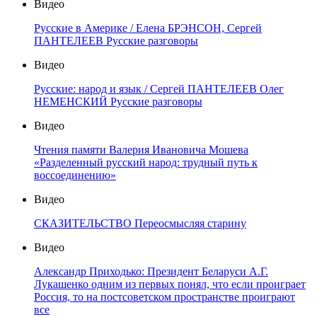
Видео
Русские в Америке / Елена БРЭНСОН, Сергей
ПАНТЕЛЕЕВ Русские разговоры
Видео
Русские: народ и язык / Сергей ПАНТЕЛЕЕВ Олег
НЕМЕНСКИЙ Русские разговоры
Видео
Чтения памяти Валерия Ивановича Мошева
«Разделенный русский народ: трудный путь к
воссоединению»
Видео
СКАЗИТЕЛЬСТВО Переосмысляя старину
Видео
Александр Приходько: Президент Беларуси А.Г.
Лукашенко одним из первых понял, что если проиграет
Россия, то на постсоветском пространстве проиграют
все