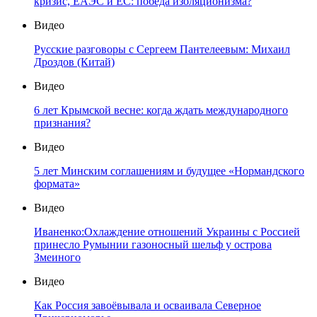
кризис, ЕАЭС и ЕС: победа изоляционизма?
Видео
Русские разговоры с Сергеем Пантелеевым: Михаил
Дроздов (Китай)
Видео
6 лет Крымской весне: когда ждать международного
признания?
Видео
5 лет Минским соглашениям и будущее «Нормандского
формата»
Видео
Иваненко:Охлаждение отношений Украины с Россией
принесло Румынии газоносный шельф у острова
Змеиного
Видео
Как Россия завоёвывала и осваивала Северное