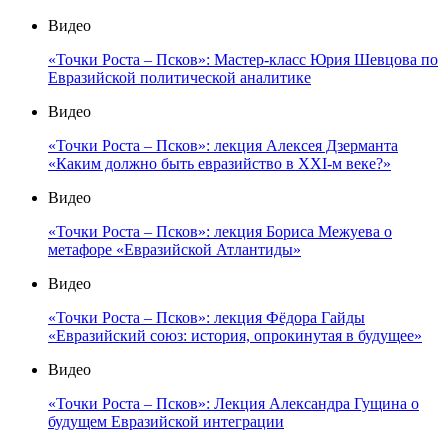
Видео
«Точки Роста – Псков»: Мастер-класс Юрия Шевцова по
Евразийской политической аналитике
Видео
«Точки Роста – Псков»: лекция Алексея Дзерманта
«Каким должно быть евразийство в XXI-м веке?»
Видео
«Точки Роста – Псков»: лекция Бориса Межуева о
метафоре «Евразийской Атлантиды»
Видео
«Точки Роста – Псков»: лекция Фёдора Гайды
«Евразийский союз: история, опрокинутая в будущее»
Видео
«Точки Роста – Псков»: Лекция Александра Гущина о
будущем Евразийской интеграции