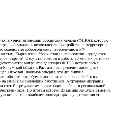
но-культурной автономии российских немцев (ФНКА), которую
встрече обсуждалась возможность обустройства на территории
нию содействия добровольному переселению в РФ
захстан, Кыргызстан, Узбекистан) в переселении нуждаются
ров и врачей. Отсутствие жилья и работы во многих регионах
удоустройстве мигрантов делегация ФНКА встретилась с
рии Калужской области. Рассматривая решение жилищных
ща". Николай Любимов заверил, что динамично
ет области потребуется дополнительно около 46,5 тысяч
чи - на замену выбывающих работников. А трудовая миграция
 гостей с результатами реализации в области региональной
отечественников. По итогам встречи Владимир Анцуков отметил,
ужский регион наиболее подходит для осуществления столь