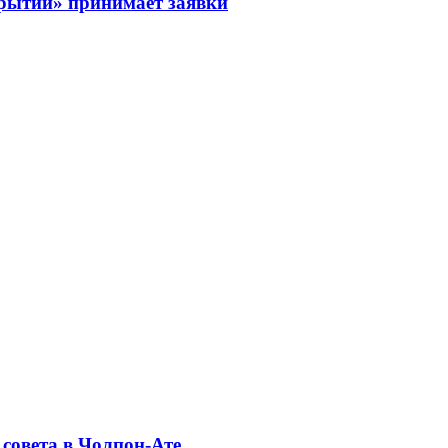
рытий» принимает заявки
совета в Чолпон-Ате