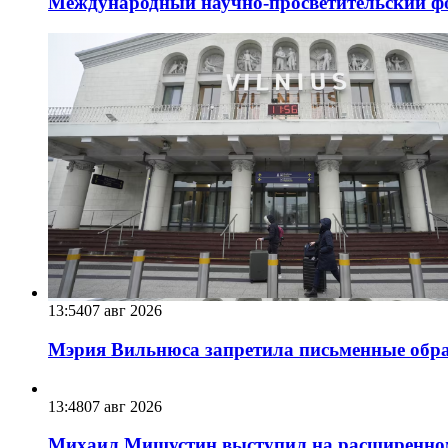
Международный научно-просветительский фо
13:54
07 авг 2026
Мэрия Вильнюса запретила письменные обра
13:48
07 авг 2026
Михаил Мишустин выступил на расширенном 