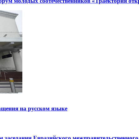
рум молодых соотечественников «Траектория отк
щения на русском языке
заседании Евразийского межправительственного 