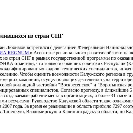
селившихся из стран СНГ
олай Любимов встретился с делегацией Федеральной Националь
ИА REGNUM
в Агентстве регионального развития области на 
ых из стран СНГ в рамках государственной программы по оказа
ФНКА отметили, что только из бывших советских Республик (Ка
оквалифицированных кадров: технических специалистов, инжене
еселению. Чтобы оценить возможности Калужского региона в тр
 немецких компаний, осуществляющих деятельность на террито
совой жилищной застройки "Воскресенское" и "Воротынская ро
ицированных специалистов. Согласно прогнозу, в ближайшие 5 л
 на создаваемые рабочие места в организациях, и более 31 тыся
и ресурсами. Руководство Калужской области также ознакомили
 2007 года. За время ее реализации в область прибыло 7297 со
в Липецкую, Владимирскую и Калининградскую области, но Кал