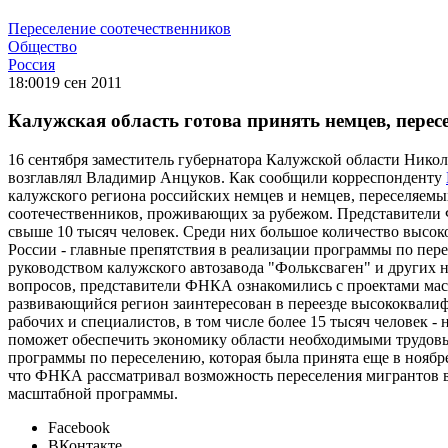
Переселение соотечественников
Общество
Россия
18:00
19 сен 2011
Калужская область готова принять немцев, пере
16 сентября заместитель губернатора Калужской области Ник
возглавлял Владимир Анцуков. Как сообщили корреспонденту
калужского региона российских немцев и немцев, переселяем
соотечественников, проживающих за рубежом. Представители 
свыше 10 тысяч человек. Среди них большое количество высок
России - главные препятствия в реализации программы по пер
руководством калужского автозавода "Фольксваген" и других
вопросов, представители ФНКА ознакомились с проектами мас
развивающийся регион заинтересован в переезде высококвалиф
рабочих и специалистов, в том числе более 15 тысяч человек -
поможет обеспечить экономику области необходимыми трудовым
программы по переселению, которая была принята еще в ноябре
что ФНКА рассматривал возможность переселения мигрантов 
масштабной программы.
Facebook
ВКонтакте