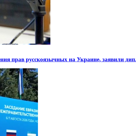
ния прав русскоязычных на Украине, заявили ди