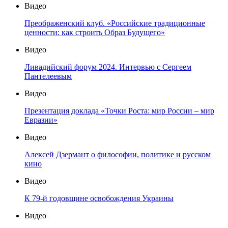
Видео
Преображенский клуб. «Российские традиционные
ценности: как строить Образ Будущего»
Видео
Ливадийский форум 2024. Интервью с Сергеем
Пантелеевым
Видео
Презентация доклада «Точки Роста: мир России – мир
Евразии»
Видео
Алексей Дзермант о философии, политике и русском
кино
Видео
К 79-й годовщине освобождения Украины
Видео