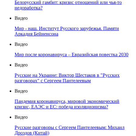
Белорусский гамбит: кризис отношений или чья-то
недоработка?
Видео
Мир - наш. Институт Русского зарубежья. Памяти
Аркадия Бейненсона
Видео
Мир после коронавируса – Евразийская повестка 2030
Видео
Русские на Украине: Виктор Шестаков в "Русских
разговорах" с Сергеем Пантелеевым
Видео
Пандемия коронавируса, мировой экономический
кризис, ЕАЭС и ЕС: победа изоляционизма?
Видео
Русские разговоры с Сергеем Пантелеевым: Михаил
Дроздов (Китай)