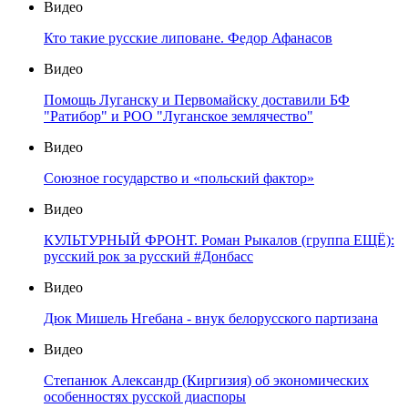
Видео
Кто такие русские липоване. Федор Афанасов
Видео
Помощь Луганску и Первомайску доставили БФ
"Ратибор" и РОО "Луганское землячество"
Видео
Союзное государство и «польский фактор»
Видео
КУЛЬТУРНЫЙ ФРОНТ. Роман Рыкалов (группа ЕЩЁ):
русский рок за русский #Донбасс
Видео
Дюк Мишель Нгебана - внук белорусского партизана
Видео
Степанюк Александр (Киргизия) об экономических
особенностях русской диаспоры