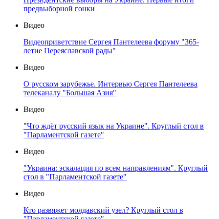
предвыборной гонки
Видео
Видеоприветствие Сергея Пантелеева форуму "365-
летие Переяславской рады"
Видео
О русском зарубежье. Интервью Сергея Пантелеева
телеканалу "Большая Азия"
Видео
"Что ждёт русский язык на Украине". Круглый стол в
"Парламентской газете"
Видео
"Украина: эскалация по всем направлениям". Круглый
стол в "Парламентской газете"
Видео
Кто развяжет молдавский узел? Круглый стол в
"Парламентской газете"