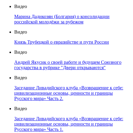
Видео
Марина Дадикозян (Болгария) о консолидации
российской молодёжи за рубежом
Видео
Князь Трубецкой о евразийстве и пути России
Видео
Андрей Якусик о своей работе и будущем Союзного
государства в рубрике "Двери открываются"
Видео
Заседание Ливадийского клуба «Возвращение к себе:
цивилизационные основы, ценности и границы
Русского мира» Часть 2.
Видео
Заседание Ливадийского клуба «Возвращение к себе:
цивилизационные основы, ценности и границы
Русского мира» Часть 1.