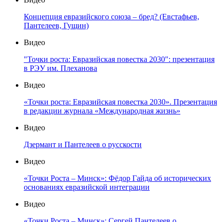
Концепция евразийского союза – бред? (Евстафьев,
Пантелеев, Гущин)
Видео
"Точки роста: Евразийская повестка 2030": презентация
в РЭУ им. Плеханова
Видео
«Точки роста: Евразийская повестка 2030». Презентация
в редакции журнала «Международная жизнь»
Видео
Дзермант и Пантелеев о русскости
Видео
«Точки Роста – Минск»: Фёдор Гайда об исторических
основаниях евразийской интеграции
Видео
«Точки Роста – Минск»: Сергей Пантелеев о