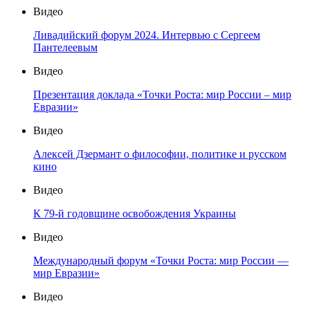
Видео
Ливадийский форум 2024. Интервью с Сергеем
Пантелеевым
Видео
Презентация доклада «Точки Роста: мир России – мир
Евразии»
Видео
Алексей Дзермант о философии, политике и русском
кино
Видео
К 79-й годовщине освобождения Украины
Видео
Международный форум «Точки Роста: мир России —
мир Евразии»
Видео