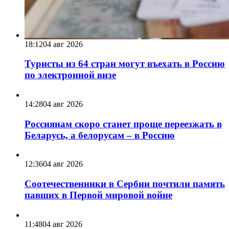
18:12
04 авг 2026
Туристы из 64 стран могут въехать в Россию
по электронной визе
14:28
04 авг 2026
Россиянам скоро станет проще переезжать в
Беларусь, а белорусам – в Россию
12:36
04 авг 2026
Соотечественники в Сербии почтили память
павших в Первой мировой войне
11:48
04 авг 2026