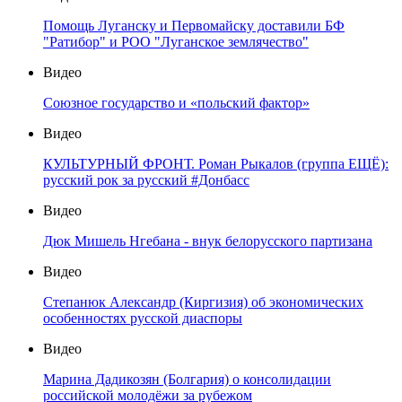
Помощь Луганску и Первомайску доставили БФ
"Ратибор" и РОО "Луганское землячество"
Видео
Союзное государство и «польский фактор»
Видео
КУЛЬТУРНЫЙ ФРОНТ. Роман Рыкалов (группа ЕЩЁ):
русский рок за русский #Донбасс
Видео
Дюк Мишель Нгебана - внук белорусского партизана
Видео
Степанюк Александр (Киргизия) об экономических
особенностях русской диаспоры
Видео
Марина Дадикозян (Болгария) о консолидации
российской молодёжи за рубежом