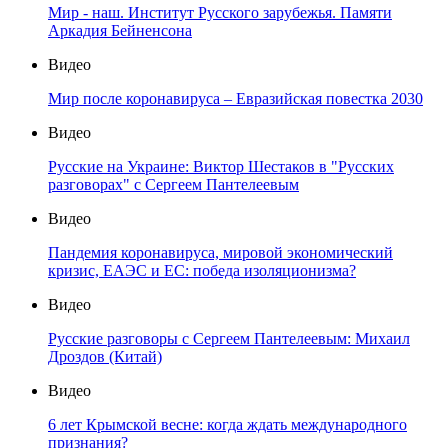
Мир - наш. Институт Русского зарубежья. Памяти
Аркадия Бейненсона
Видео
Мир после коронавируса – Евразийская повестка 2030
Видео
Русские на Украине: Виктор Шестаков в "Русских
разговорах" с Сергеем Пантелеевым
Видео
Пандемия коронавируса, мировой экономический
кризис, ЕАЭС и ЕС: победа изоляционизма?
Видео
Русские разговоры с Сергеем Пантелеевым: Михаил
Дроздов (Китай)
Видео
6 лет Крымской весне: когда ждать международного
признания?