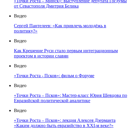
«Точки Роста – Минск»: выступление депутата Госдумы
от Севастополя Дмитрия Белика
Видео
Сергей Пантелеев: «Как привлечь молодёжь в
политику?»
Видео
Как Крещение Руси стало первым интеграционным
проектом в истории славян
Видео
«Точки Роста - Псков»: фильм о Форуме
Видео
«Точки Роста – Псков»: Мастер-класс Юрия Шевцова по
Евразийской политической аналитике
Видео
«Точки Роста – Псков»: лекция Алексея Дзерманта
«Каким должно быть евразийство в XXI-м веке?»