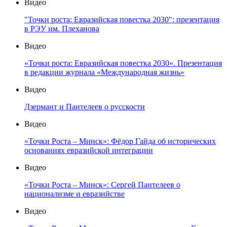
Видео
"Точки роста: Евразийская повестка 2030": презентация
в РЭУ им. Плеханова
Видео
«Точки роста: Евразийская повестка 2030». Презентация
в редакции журнала «Международная жизнь»
Видео
Дзермант и Пантелеев о русскости
Видео
«Точки Роста – Минск»: Фёдор Гайда об исторических
основаниях евразийской интеграции
Видео
«Точки Роста – Минск»: Сергей Пантелеев о
национализме и евразийстве
Видео