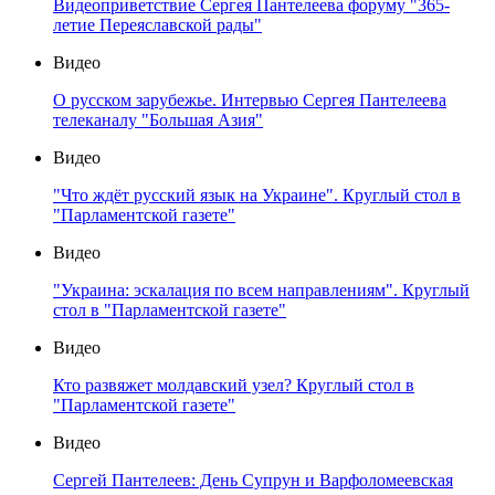
Видеоприветствие Сергея Пантелеева форуму "365-
летие Переяславской рады"
Видео
О русском зарубежье. Интервью Сергея Пантелеева
телеканалу "Большая Азия"
Видео
"Что ждёт русский язык на Украине". Круглый стол в
"Парламентской газете"
Видео
"Украина: эскалация по всем направлениям". Круглый
стол в "Парламентской газете"
Видео
Кто развяжет молдавский узел? Круглый стол в
"Парламентской газете"
Видео
Сергей Пантелеев: День Супрун и Варфоломеевская