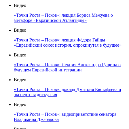
Видео
«Точки Роста – Псков»: лекция Бориса Межуева о
метафоре «Евразийской Атлантиды»
Видео
«Точки Роста – Псков»: лекция Фёдора Гайды
«Евразийский союз: история, опрокинутая в будущее»
Видео
«Точки Роста – Псков»: Лекция Александра Гущина о
будущем Евразийской интеграции
Видео
«Точки Роста – Псков»: доклад Дмитрия Евстафьева и
экспертная дискуссия
Видео
«Точки Роста – Псков»: видеоприветствие сенатора
Владимира Джабарова