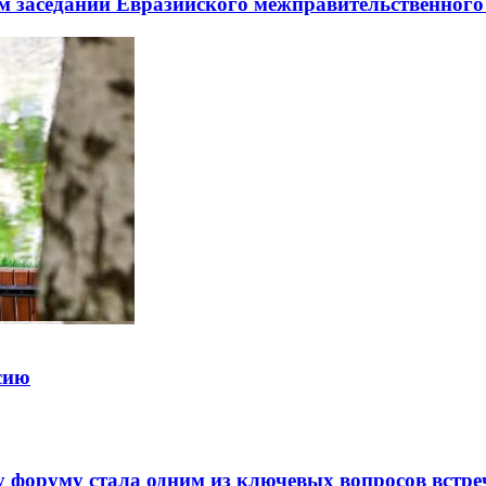
заседании Евразийского межправительственного 
ссию
 форуму стала одним из ключевых вопросов встре