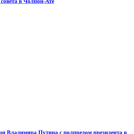
совета в Чолпон-Ате
чи Владимира Путина с полпредом президента в