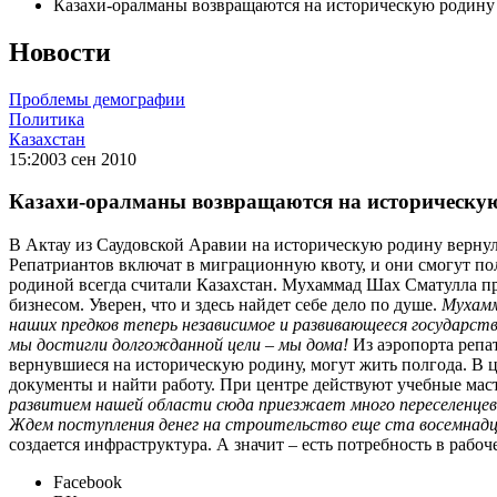
Казахи-оралманы возвращаются на историческую родину
Новости
Проблемы демографии
Политика
Казахстан
15:20
03 сен 2010
Казахи-оралманы возвращаются на историческу
В Актау из Саудовской Аравии на историческую родину вернул
Репатриантов включат в миграционную квоту, и они смогут по
родиной всегда считали Казахстан. Мухаммад Шах Сматулла пр
бизнесом. Уверен, что и здесь найдет себе дело по душе.
Мухамм
наших предков теперь независимое и развивающееся государств
мы достигли долгожданной цели – мы дома!
Из аэропорта репа
вернувшиеся на историческую родину, могут жить полгода. В ц
документы и найти работу. При центре действуют учебные мас
развитием нашей области сюда приезжает много переселенцев
Ждем поступления денег на строительство еще ста восемнадц
создается инфраструктура. А значит – есть потребность в рабо
Facebook