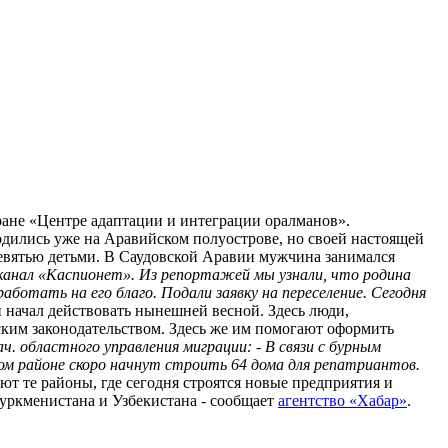
ране «Центре адаптации и интеграции оралманов».
одились уже на Аравийском полуострове, но своей настоящей
девятью детьми. В Саудовской Аравии мужчина занимался
анал «Каспионет». Из репортажей мы узнали, что родина
ботать на его благо. Подали заявку на переселение. Сегодня
 начал действовать нынешней весной. Здесь люди,
нским законодательством. Здесь же им помогают оформить
ач. областного управления миграции: - В связи с бурным
м районе скоро начнут строить 64 дома для репатриантов.
т те районы, где сегодня строятся новые предприятия и
 Туркменистана и Узбекистана - сообщает
агентство «Хабар»
.