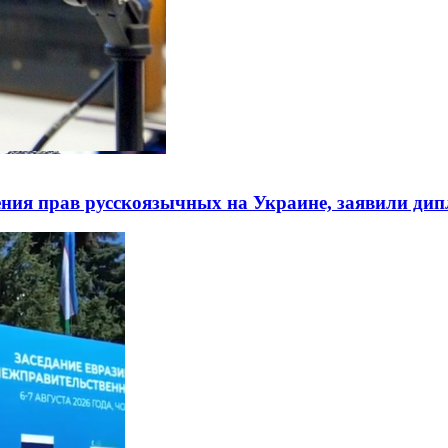
ния прав русскоязычных на Украине, заявили ди