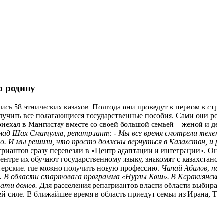
ю родину
ись 58 этнических казахов. Полгода они проведут в первом в ст
лучить все полагающиеся государственные пособия. Сами они р
иехал в Мангистау вместе со своей большой семьей – женой и 
ад Шах Сматулла, репатриант: - Мы все время смотрели телек
о. И мы решили, что просто должны вернуться в Казахстан, и ра
триантов сразу перевезли в «Центр адаптации и интеграции». Он
ентре их обучают государственному языку, знакомят с казахста
терские, где можно получить новую профессию.
Чапай Абилов, н
. В области стартовала программа «Нурлы Кош». В Каракиянско
ати домов.
Для расселения репатриантов власти области выбираю
чей силе. В ближайшее время в область приедут семьи из Ирана,