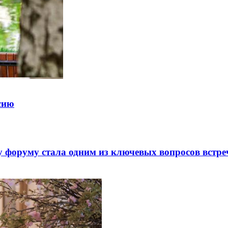
ссию
 форуму стала одним из ключевых вопросов встре