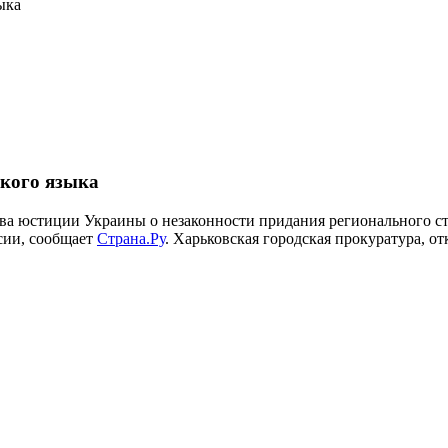
ыка
ского языка
а юстиции Украины о незаконности придания регионального ста
ссии, сообщает
Страна.Ру
. Харьковская городская прокуратура, о