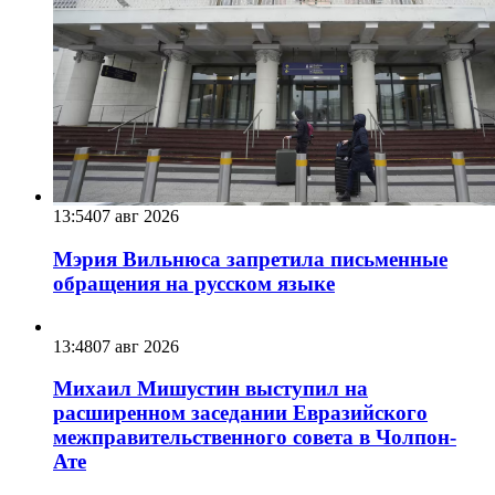
13:54
07 авг 2026
Мэрия Вильнюса запретила письменные
обращения на русском языке
13:48
07 авг 2026
Михаил Мишустин выступил на
расширенном заседании Евразийского
межправительственного совета в Чолпон-
Ате