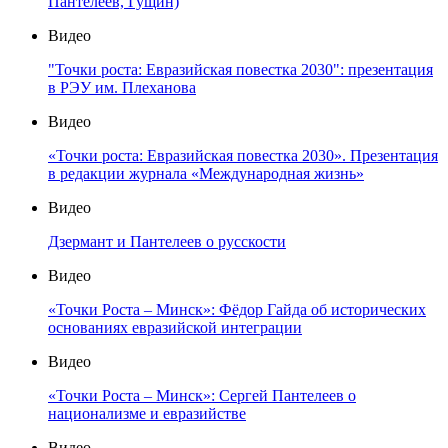
Пантелеев, Гущин)
Видео
"Точки роста: Евразийская повестка 2030": презентация
в РЭУ им. Плеханова
Видео
«Точки роста: Евразийская повестка 2030». Презентация
в редакции журнала «Международная жизнь»
Видео
Дзермант и Пантелеев о русскости
Видео
«Точки Роста – Минск»: Фёдор Гайда об исторических
основаниях евразийской интеграции
Видео
«Точки Роста – Минск»: Сергей Пантелеев о
национализме и евразийстве
Видео