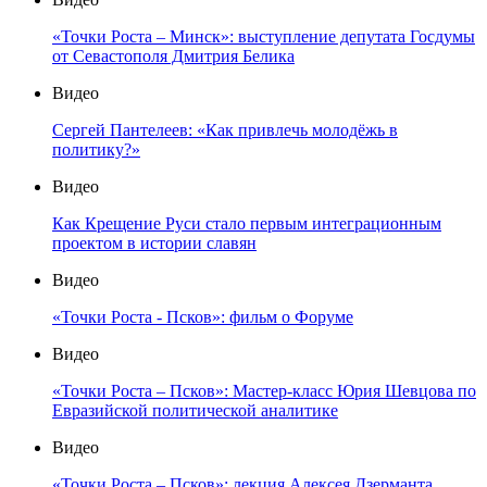
«Точки Роста – Минск»: выступление депутата Госдумы
от Севастополя Дмитрия Белика
Видео
Сергей Пантелеев: «Как привлечь молодёжь в
политику?»
Видео
Как Крещение Руси стало первым интеграционным
проектом в истории славян
Видео
«Точки Роста - Псков»: фильм о Форуме
Видео
«Точки Роста – Псков»: Мастер-класс Юрия Шевцова по
Евразийской политической аналитике
Видео
«Точки Роста – Псков»: лекция Алексея Дзерманта