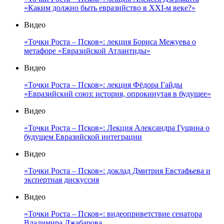
«Каким должно быть евразийство в XXI-м веке?»
Видео
«Точки Роста – Псков»: лекция Бориса Межуева о
метафоре «Евразийской Атлантиды»
Видео
«Точки Роста – Псков»: лекция Фёдора Гайды
«Евразийский союз: история, опрокинутая в будущее»
Видео
«Точки Роста – Псков»: Лекция Александра Гущина о
будущем Евразийской интеграции
Видео
«Точки Роста – Псков»: доклад Дмитрия Евстафьева и
экспертная дискуссия
Видео
«Точки Роста – Псков»: видеоприветствие сенатора
Владимира Джабарова