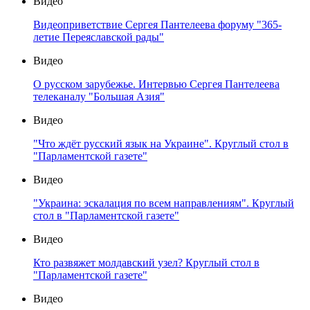
Видео
Видеоприветствие Сергея Пантелеева форуму "365-
летие Переяславской рады"
Видео
О русском зарубежье. Интервью Сергея Пантелеева
телеканалу "Большая Азия"
Видео
"Что ждёт русский язык на Украине". Круглый стол в
"Парламентской газете"
Видео
"Украина: эскалация по всем направлениям". Круглый
стол в "Парламентской газете"
Видео
Кто развяжет молдавский узел? Круглый стол в
"Парламентской газете"
Видео