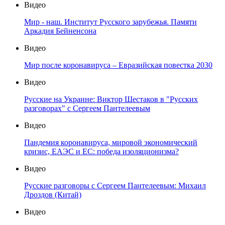
Видео
Мир - наш. Институт Русского зарубежья. Памяти
Аркадия Бейненсона
Видео
Мир после коронавируса – Евразийская повестка 2030
Видео
Русские на Украине: Виктор Шестаков в "Русских
разговорах" с Сергеем Пантелеевым
Видео
Пандемия коронавируса, мировой экономический
кризис, ЕАЭС и ЕС: победа изоляционизма?
Видео
Русские разговоры с Сергеем Пантелеевым: Михаил
Дроздов (Китай)
Видео