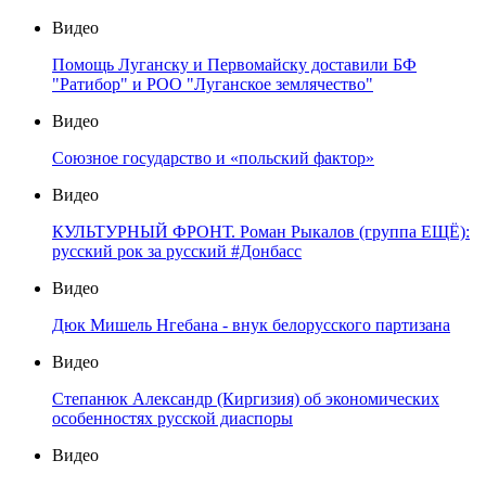
Видео
Помощь Луганску и Первомайску доставили БФ
"Ратибор" и РОО "Луганское землячество"
Видео
Союзное государство и «польский фактор»
Видео
КУЛЬТУРНЫЙ ФРОНТ. Роман Рыкалов (группа ЕЩЁ):
русский рок за русский #Донбасс
Видео
Дюк Мишель Нгебана - внук белорусского партизана
Видео
Степанюк Александр (Киргизия) об экономических
особенностях русской диаспоры
Видео