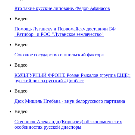
Кто такие русские липоване. Федор Афанасов
Видео
Помощь Луганску и Первомайску доставили БФ
"Ратибор" и РОО "Луганское землячество"
Видео
Союзное государство и «польский фактор»
Видео
КУЛЬТУРНЫЙ ФРОНТ. Роман Рыкалов (группа ЕЩЁ):
русский рок за русский #Донбасс
Видео
Дюк Мишель Нгебана - внук белорусского партизана
Видео
Степанюк Александр (Киргизия) об экономических
особенностях русской диаспоры