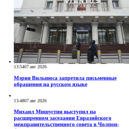
13:54
07 авг 2026
Мэрия Вильнюса запретила письменные
обращения на русском языке
13:48
07 авг 2026
Михаил Мишустин выступил на
расширенном заседании Евразийского
межправительственного совета в Чолпон-