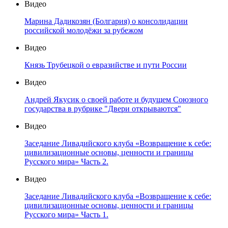
Видео
Марина Дадикозян (Болгария) о консолидации
российской молодёжи за рубежом
Видео
Князь Трубецкой о евразийстве и пути России
Видео
Андрей Якусик о своей работе и будущем Союзного
государства в рубрике "Двери открываются"
Видео
Заседание Ливадийского клуба «Возвращение к себе:
цивилизационные основы, ценности и границы
Русского мира» Часть 2.
Видео
Заседание Ливадийского клуба «Возвращение к себе:
цивилизационные основы, ценности и границы
Русского мира» Часть 1.