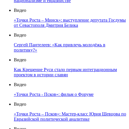
национализме и евразийстве
Видео
«Точки Роста – Минск»: выступление депутата Госдумы
от Севастополя Дмитрия Белика
Видео
Сергей Пантелеев: «Как привлечь молодёжь в
политику?»
Видео
Как Крещение Руси стало первым интеграционным
проектом в истории славян
Видео
«Точки Роста - Псков»: фильм о Форуме
Видео
«Точки Роста – Псков»: Мастер-класс Юрия Шевцова по
Евразийской политической аналитике
Видео