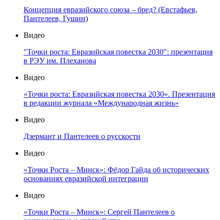
Концепция евразийского союза – бред? (Евстафьев,
Пантелеев, Гущин)
Видео
"Точки роста: Евразийская повестка 2030": презентация
в РЭУ им. Плеханова
Видео
«Точки роста: Евразийская повестка 2030». Презентация
в редакции журнала «Международная жизнь»
Видео
Дзермант и Пантелеев о русскости
Видео
«Точки Роста – Минск»: Фёдор Гайда об исторических
основаниях евразийской интеграции
Видео
«Точки Роста – Минск»: Сергей Пантелеев о