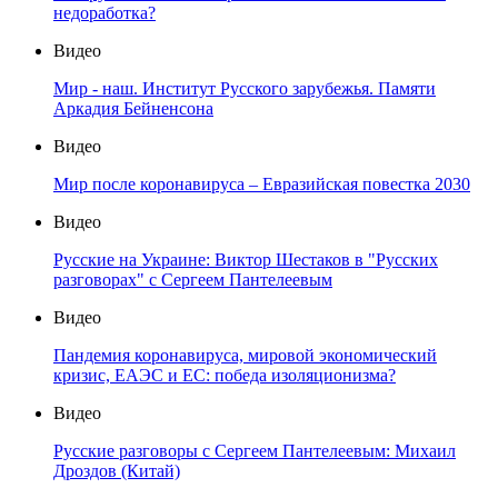
недоработка?
Видео
Мир - наш. Институт Русского зарубежья. Памяти
Аркадия Бейненсона
Видео
Мир после коронавируса – Евразийская повестка 2030
Видео
Русские на Украине: Виктор Шестаков в "Русских
разговорах" с Сергеем Пантелеевым
Видео
Пандемия коронавируса, мировой экономический
кризис, ЕАЭС и ЕС: победа изоляционизма?
Видео
Русские разговоры с Сергеем Пантелеевым: Михаил
Дроздов (Китай)