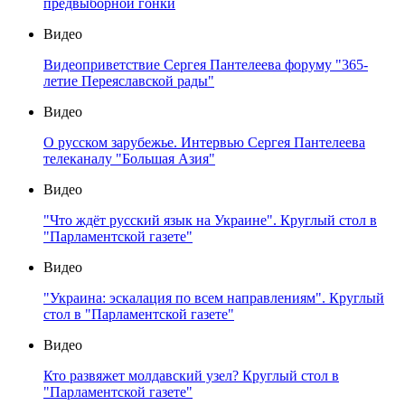
предвыборной гонки
Видео
Видеоприветствие Сергея Пантелеева форуму "365-
летие Переяславской рады"
Видео
О русском зарубежье. Интервью Сергея Пантелеева
телеканалу "Большая Азия"
Видео
"Что ждёт русский язык на Украине". Круглый стол в
"Парламентской газете"
Видео
"Украина: эскалация по всем направлениям". Круглый
стол в "Парламентской газете"
Видео
Кто развяжет молдавский узел? Круглый стол в
"Парламентской газете"