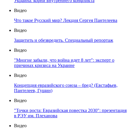
Украина: корни внутреннего конфликта
Видео
Что такое Русский мир? Лекция Сергея Пантелеева
Видео
Защитить и обезвредить. Специальный репортаж
Видео
"Многие забыли, что война идет 8 лет": эксперт о
причинах кризиса на Украине
Видео
Концепция евразийского союза – бред? (Евстафьев,
Пантелеев, Гущин)
Видео
"Точки роста: Евразийская повестка 2030": презентация
в РЭУ им. Плеханова
Видео