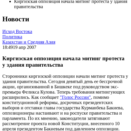
Киргизская оппозиция начала митинг протеста у здания
правительства
Новости
Исход Востока
Политика
Казахстан и Средняя Азия
18:49
19 апр 2007
Киргизская оппозиция начала митинг протеста
у здания правительства
Сторонники киргизской оппозиции начали митинг протеста у
здания правительства. Сегодня девятый день ее бессрочной
акции, организованной в Бишкеке под руководством экс-
премьера Феликса Кулова. Теперь требования митингующих
расширились. Как сообщает
"Голос России"
, помимо
конституционной реформы, досрочных президентских
выборов и отставки главы государства Курманбека Бакиева,
оппозиционеры настаивают и на роспуске правительства и
парламента. По их мнению, законодатели затягивают
рассмотрение проекта новой Конституции, внесенного 10
апреля президентом Бакиевым под давлением оппозиции.