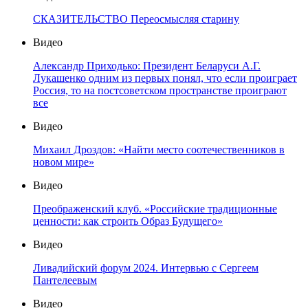
СКАЗИТЕЛЬСТВО Переосмысляя старину
Видео
Александр Приходько: Президент Беларуси А.Г.
Лукашенко одним из первых понял, что если проиграет
Россия, то на постсоветском пространстве проиграют
все
Видео
Михаил Дроздов: «Найти место соотечественников в
новом мире»
Видео
Преображенский клуб. «Российские традиционные
ценности: как строить Образ Будущего»
Видео
Ливадийский форум 2024. Интервью с Сергеем
Пантелеевым
Видео