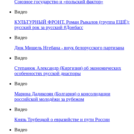
Союзное государство и «польский фактор»
Видео
КУЛЬТУРНЫЙ ФРОНТ. Роман Рыкалов (группа ЕЩЁ):
русский рок за русский #Донбасс
Видео
Дюк Мишель Нгебана - внук белорусского партизана
Видео
Степанюк Александр (Киргизия) об экономических
особенностях русской диаспоры
Видео
Марина Дадикозян (Болгария) о консолидации
российской молодёжи за рубежом
Видео
Князь Трубецкой о евразийстве и пути России
Видео