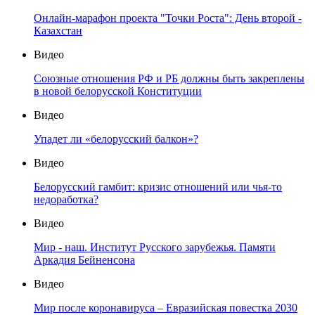
Онлайн-марафон проекта "Точки Роста": День второй -
Казахстан
Видео
Союзные отношения РФ и РБ должны быть закреплены
в новой белорусской Конституции
Видео
Упадет ли «белорусский балкон»?
Видео
Белорусский гамбит: кризис отношений или чья-то
недоработка?
Видео
Мир - наш. Институт Русского зарубежья. Памяти
Аркадия Бейненсона
Видео
Мир после коронавируса – Евразийская повестка 2030