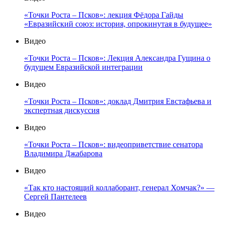
«Точки Роста – Псков»: лекция Фёдора Гайды
«Евразийский союз: история, опрокинутая в будущее»
Видео
«Точки Роста – Псков»: Лекция Александра Гущина о
будущем Евразийской интеграции
Видео
«Точки Роста – Псков»: доклад Дмитрия Евстафьева и
экспертная дискуссия
Видео
«Точки Роста – Псков»: видеоприветствие сенатора
Владимира Джабарова
Видео
«Так кто настоящий коллаборант, генерал Хомчак?» —
Сергей Пантелеев
Видео