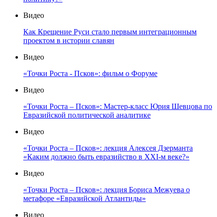
Видео
Как Крещение Руси стало первым интеграционным
проектом в истории славян
Видео
«Точки Роста - Псков»: фильм о Форуме
Видео
«Точки Роста – Псков»: Мастер-класс Юрия Шевцова по
Евразийской политической аналитике
Видео
«Точки Роста – Псков»: лекция Алексея Дзерманта
«Каким должно быть евразийство в XXI-м веке?»
Видео
«Точки Роста – Псков»: лекция Бориса Межуева о
метафоре «Евразийской Атлантиды»
Видео