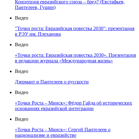
Концепция евразийского союза – бред? (Евстафьев,
Пантелеев, Гущин)
Видео
"Точки роста: Евразийская повестка 2030": презентация
в РЭУ им. Плеханова
Видео
«Точки роста: Евразийская повестка 2030». Презентация
в редакции журнала «Международная жизнь»
Видео
Дзермант и Пантелеев о русскости
Видео
«Точки Роста – Минск»: Фёдор Гайда об исторических
основаниях евразийской интеграции
Видео
«Точки Роста – Минск»: Сергей Пантелеев о
национализме и евразийстве