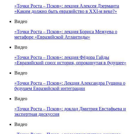
«Точки Роста – Псков»: лекция Алексея Дзерманта
«Каким должно быть евразийство в XXI-м веке?»
Видео
«Точки Роста – Псков»: лекция Бориса Межуева о
метафоре «Евразийской Атлантиды»
Видео
«Точки Роста – Псков»: лекция Фёдора Гайды
«Евразийский союз: история, опрокинутая в будущее»
Видео
«Точки Роста – Псков»: Лекция Александра Гущина о
будущем Евразийской интеграции
Видео
«Точки Роста – Псков»: доклад Дмитрия Евстафьева и
экспертная дискуссия
Видео