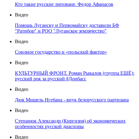
Кто такие русские липоване. Федор Афанасов
Видео
Помощь Луганску и Первомайску доставили БФ
"Ратибор" и РОО "Луганское землячество"
Видео
Союзное государство и «польский фактор»
Видео
КУЛЬТУРНЫЙ ФРОНТ. Роман Рыкалов (группа ЕЩЁ):
русский рок за русский #Донбасс
Видео
Дюк Мишель Нгебана - внук белорусского партизана
Видео
Степанюк Александр (Киргизия) об экономических
особенностях русской диаспоры
Видео