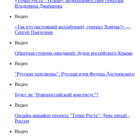
«Точки Роста – Псков»: видеоприветствие сенатора
Владимира Джабарова
Видео
«Так кто настоящий коллаборант, генерал Хомчак?» —
Сергей Пантелеев
Видео
Обратная сторона ожиданий: будни российского Крыма
Видео
"Русские разговоры": Русская идея Федора Достоевского
Видео
Будет ли "Новороссийский консенсус"?
Видео
Онлайн-марафон проекта "Точки Роста": День пятый -
Россия
Видео