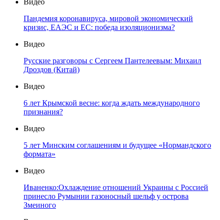
Видео
Пандемия коронавируса, мировой экономический
кризис, ЕАЭС и ЕС: победа изоляционизма?
Видео
Русские разговоры с Сергеем Пантелеевым: Михаил
Дроздов (Китай)
Видео
6 лет Крымской весне: когда ждать международного
признания?
Видео
5 лет Минским соглашениям и будущее «Нормандского
формата»
Видео
Иваненко:Охлаждение отношений Украины с Россией
принесло Румынии газоносный шельф у острова
Змеиного