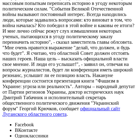
массовым попыткам переписать историю в угоду некоторым
политическим силам. "События Великой Отечественной
войны вызывают постоянный интерес. Всегда находились
люди, которые задавались вопросами: кто виноват в том, что
война началась? Кто победил в этой войне и каковы ее итоги?
И мне лично сейчас режут слух измышления некоторых
ученых, пытающихся в угоду политическому заказу
переиначить историю", - сказал заместитель главы облсовета.
"Мне очень нравится выражение "делай, что должен, и будь
что будет". Я считаю, что областной Совет должен отстоять
наших героев. Наша цель – высказать официальной власти
свое мнение. И люди его услышат!", - заявил он, отвечая на
вопросы журналистов, будет ли конференция иметь широкий
резонанс, услышит ли ее позицию власть. Накануне
конференции состоится презентация книги "Фашизм в
Украине: угроза или реальность". Авторы – народный депутат
от Партии регионов Украины, доктор исторических наук
Дмитрий Табачник и исполнительный секретарь
общественного политического движения "Украинский
форум" Георгий Крючков, сообщает
официальный сайт
Луганского областного совета
.
Facebook
ВКонтакте
Одноклассники