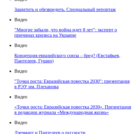
Защитить и обезвредить. Специальный репортаж
Видео
"Многие забыли, что война идет 8 лет": эксперт о
причинах кризиса на Украине
Видео
Концепция евразийского союза – бред? (Евстафьев,
Пантелеев, Гущин)
Видео
"Точки роста: Евразийская повестка 2030": презентация
в РЭУ им. Плеханова
Видео
«Точки роста: Евразийская повестка 2030». Презентация
в редакции журнала «Международная жизнь»
Видео
Дзермант и Пантелеев о русскости