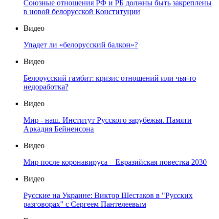
Союзные отношения РФ и РБ должны быть закреплены
в новой белорусской Конституции
Видео
Упадет ли «белорусский балкон»?
Видео
Белорусский гамбит: кризис отношений или чья-то
недоработка?
Видео
Мир - наш. Институт Русского зарубежья. Памяти
Аркадия Бейненсона
Видео
Мир после коронавируса – Евразийская повестка 2030
Видео
Русские на Украине: Виктор Шестаков в "Русских
разговорах" с Сергеем Пантелеевым