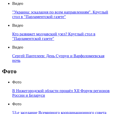
Видео
"Украина: эскалация по всем направлениям". Круглый
стол в "Парламентской газете"
Видео
Кто развяжет молдавский узел? Круглый стол в
"Парламентской газете"
Видео
Сергей Пантелеев: День Супрун и Варфоломеевская
ночь
Фото
Фото
В Нижегородской области прошёл XII Форум регионов
России и Беларуси
Фото
53-е заседание Всемирного координационного совета