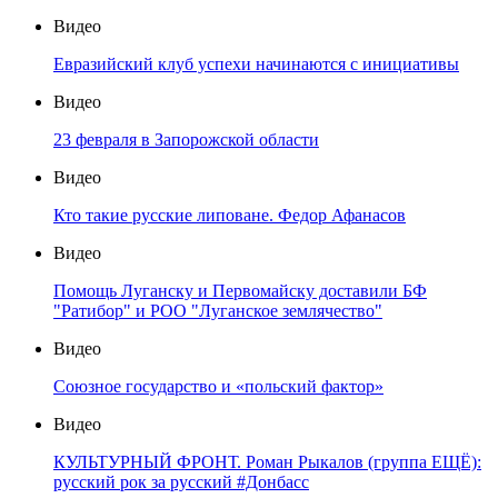
Видео
Евразийский клуб успехи начинаются с инициативы
Видео
23 февраля в Запорожской области
Видео
Кто такие русские липоване. Федор Афанасов
Видео
Помощь Луганску и Первомайску доставили БФ
"Ратибор" и РОО "Луганское землячество"
Видео
Союзное государство и «польский фактор»
Видео
КУЛЬТУРНЫЙ ФРОНТ. Роман Рыкалов (группа ЕЩЁ):
русский рок за русский #Донбасс