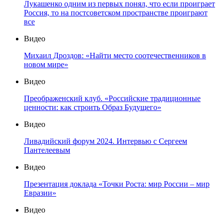
Лукашенко одним из первых понял, что если проиграет
Россия, то на постсоветском пространстве проиграют
все
Видео
Михаил Дроздов: «Найти место соотечественников в
новом мире»
Видео
Преображенский клуб. «Российские традиционные
ценности: как строить Образ Будущего»
Видео
Ливадийский форум 2024. Интервью с Сергеем
Пантелеевым
Видео
Презентация доклада «Точки Роста: мир России – мир
Евразии»
Видео